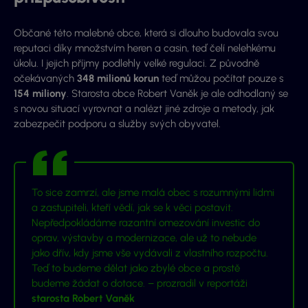
Občané této malebné obce, která si dlouho budovala svou
reputaci díky množstvím heren a casin, teď čelí nelehkému
úkolu. I jejich příjmy podlehly velké regulaci. Z původně
očekávaných
348 milionů korun
teď můžou počítat pouze s
154 miliony
. Starosta obce Robert Vaněk je ale odhodlaný se
s novou situací vyrovnat a nalézt jiné zdroje a metody, jak
zabezpečit podporu a služby svých obyvatel.
To sice zamrzí, ale jsme malá obec s rozumnými lidmi
a zastupiteli, kteří vědí, jak se k věci postavit.
Nepředpokládáme razantní omezování investic do
oprav, výstavby a modernizace, ale už to nebude
jako dřív, kdy jsme vše vydávali z vlastního rozpočtu.
Teď to budeme dělat jako zbylé obce a prostě
budeme žádat o dotace. – prozradil v reportáži
starosta Robert Vaněk