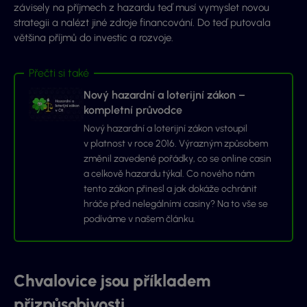
závisely na příjmech z hazardu teď musí vymyslet novou
strategii a nalézt jiné zdroje financování. Do teď putovala
většina příjmů do investic a rozvoje.
Přečti si také
Nový hazardní a loterijní zákon –
kompletní průvodce
Nový hazardní a loterijní zákon vstoupil
v platnost v roce 2016. Výrazným způsobem
změnil zavedené pořádky, co se online casin
a celkově hazardu týkal. Co nového nám
tento zákon přinesl a jak dokáže ochránit
hráče před nelegálními casiny? Na to vše se
podíváme v našem článku.
Chvalovice jsou příkladem
přizpůsobivosti