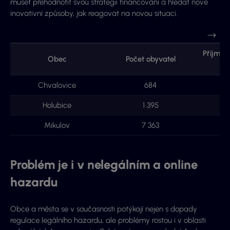
muset přehodnotit svou strategii financování a hledat nové
inovativní způsoby, jak reagovat na novou situaci.
Příjmy 
Obec
Počet obyvatel
Chvalovice
684
3
Holubice
1 395
1
Mikulov
7 363
Problém je i v nelegálním a online
hazardu
Obce a města se v současnosti potýkají nejen s dopady
regulace legálního hazardu, ale problémy rostou i v oblasti