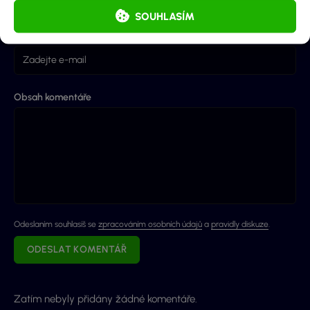
SOUHLASÍM
E-mail (nebude zobrazen)
Obsah komentáře
Odeslaním souhlasíš se
zpracováním osobních údajů
a
pravidly diskuze
.
ODESLAT KOMENTÁŘ
Zatím nebyly přidány žádné komentáře.