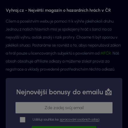
Vyhraj.cz - Největší magazín o hazardních hrách v ČR
Cílem a poselstvím webu je pomoci ti k výhře jakéhokoli druhu.
Jednou z našich hlavních misí je spokojený hráč s šancí na co
nejvyšší výhru, avšak znalý i rizik prohry. Chceme ti být oporou v
jakékoli situaci. Postaráme se rovněž o to, abys neporušoval zákon
a hrál pouze u licencovaných subjektů s povolením od
MFČR
. Náš
obsah obsahuje affiliate odkazy a můžeme získat provizi za
registrace a vklady provedené prostřednictvím těchto odkazů.
Nejnovější bonusy do emailu 📩
Uděluji souhlas ke
zpracování osobních údajů