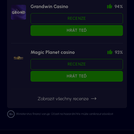
Grandwin Casino
94%
RECENZE
HRÁT TEĎ
Magic Planet casino
93%
RECENZE
HRÁT TEĎ
Zobrazit všechny recenze
Ministerstvo financí varuje: Účastí na hazardní hře může vzniknout závislost.