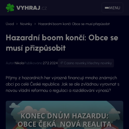
MENU
Úvod
Novinky
Hazardní boom končí: Obce se musí přizpůsobit
Hazardní boom končí: Obce se
musí přizpůsobit
Autor:
Nikola
Publikováno:
27.2.2024
Casino novinky
,
Všechny novinky
Příjmy z hazardních her výrazně financují mnoho známých
obcí po celé České republice. Jak se ale zvládnou vyrovnat s
novou vládní reformou o regulaci a rozdělování výnosů?