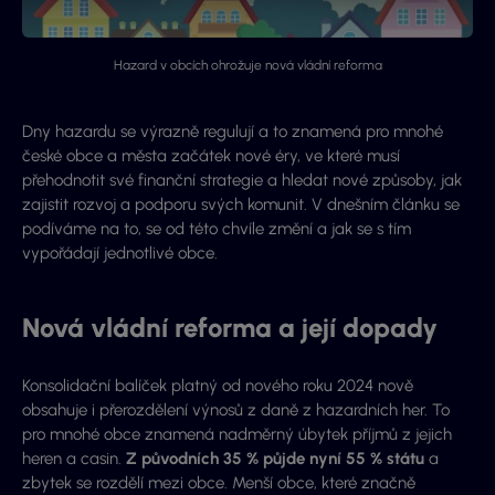
Hazard v obcích ohrožuje nová vládní reforma
Dny hazardu se výrazně regulují a to znamená pro mnohé
české obce a města začátek nové éry, ve které musí
přehodnotit své finanční strategie a hledat nové způsoby, jak
zajistit rozvoj a podporu svých komunit. V dnešním článku se
podíváme na to, se od této chvíle změní a jak se s tím
vypořádají jednotlivé obce.
Nová vládní reforma a její dopady
Konsolidační balíček platný od nového roku 2024 nově
obsahuje i přerozdělení výnosů z daně z hazardních her. To
pro mnohé obce znamená nadměrný úbytek příjmů z jejich
heren a casin.
Z původních 35 % půjde nyní 55 % státu
a
zbytek se rozdělí mezi obce. Menší obce, které značně