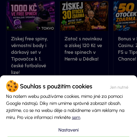
Získej free spiny,
Zatoč s novinkou
Bonus v 
věrnostní body i
a získej 120 Kč ve
Casinu: 
dárkový set v
free spinech v
FS u Tip
Tipovačce k 1.
Herně u Dědka!
Chance!
české fotbalové
lize!
Max
6.8.2026
Lenka
6.8.2026
Marťa
Souhlas s použitím cookies
Na našem webu používáme cookies, mimo jiné za pomoci
Google nástrojů. Díky nim umíme správně zobrazit obsah,
Přidej komentář
zjistíme, co se na webu děje a nabídneme vám reklamy na
míru. Pro více informací mrkněte
sem
.
Jméno
Nastavení