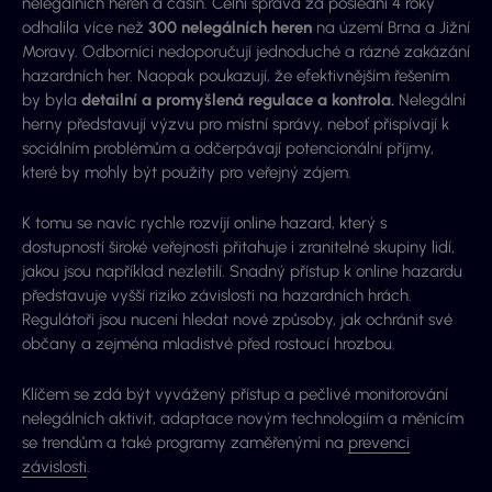
nelegálních heren a casin. Celní správa za poslední 4 roky
odhalila více než
300 nelegálních heren
na území Brna a Jižní
Moravy. Odborníci nedoporučují jednoduché a rázné zakázání
hazardních her. Naopak poukazují, že efektivnějším řešením
by byla
detailní a promyšlená regulace a kontrola.
Nelegální
herny představují výzvu pro místní správy, neboť přispívají k
sociálním problémům a odčerpávají potencionální příjmy,
které by mohly být použity pro veřejný zájem.
K tomu se navíc rychle rozvíjí online hazard, který s
dostupností široké veřejnosti přitahuje i zranitelné skupiny lidí,
jakou jsou například nezletilí. Snadný přístup k online hazardu
představuje vyšší riziko závislosti na hazardních hrách.
Regulátoři jsou nuceni hledat nové způsoby, jak ochránit své
občany a zejména mladistvé před rostoucí hrozbou.
Klíčem se zdá být vyvážený přístup a pečlivé monitorování
nelegálních aktivit, adaptace novým technologiím a měnícím
se trendům a také programy zaměřenými na
prevenci
závislosti
.