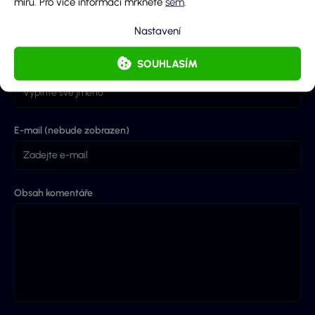
míru. Pro více informací mrkněte
sem
.
Nastavení
Přidej komentář
SOUHLASÍM
Jméno
E-mail (nebude zobrazen)
Obsah komentáře