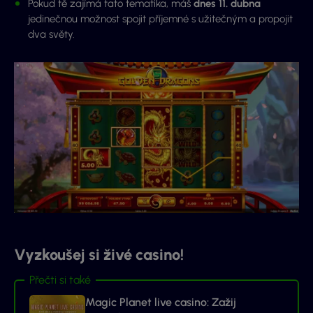
Pokud tě zajímá tato tematika, máš
dnes 11. dubna
jedinečnou možnost spojit příjemné s užitečným a propojit
dva světy.
Vyzkoušej si živé casino!
Přečti si také
Magic Planet live casino: Zažij