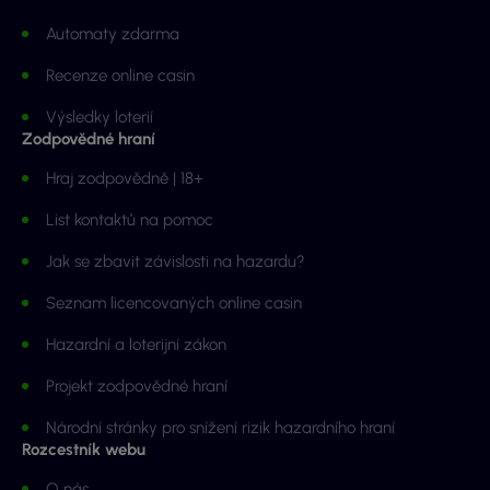
Automaty zdarma
Recenze online casin
Výsledky loterií
Zodpovědné hraní
Hraj zodpovědně | 18+
List kontaktů na pomoc
Jak se zbavit závislosti na hazardu?
Seznam licencovaných online casin
Hazardní a loterijní zákon
Projekt zodpovědné hraní
Národní stránky pro snížení rizik hazardního hraní
Rozcestník webu
O nás