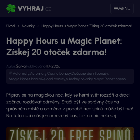
MENU
Úvod
Novinky
Happy Hours u Magic Planet: Získej 20 otoček zdarma!
Happy Hours u Magic Planet:
Získej 20 otoček zdarma!
Autor:
Šárka
Publikováno:
11.4.2026
Automaty
,
Automaty
,
Casino bonusy
,
Dočasné denní bonusy
,
Magic Planet bonus
,
Reload bonusy
,
Všechny novinky
,
Magic Planet casino
Připrav se na magickou noc, kdy se herní svět rozzáří a draci
začnou rozdávat odměny. Stačí být ve správný čas na
správném místě a odměna v podobě free spinů může být tvá!
Na tuto akci máš jen omezený čas, tak na nic nečekej.