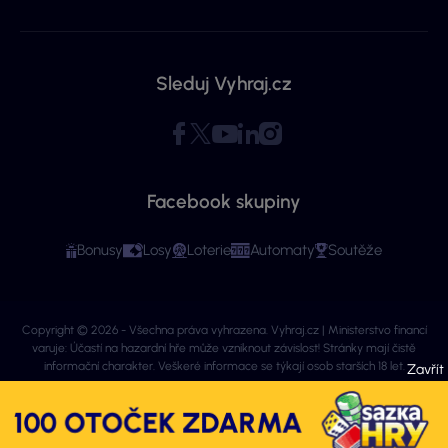
Sleduj Vyhraj.cz
Facebook skupiny
Bonusy
Losy
Loterie
Automaty
Soutěže
Copyright © 2026 - Všechna práva vyhrazena. Vyhraj.cz | Ministerstvo financí
varuje: Účastí na hazardní hře může vzniknout závislost! Stránky mají čistě
informační charakter. Veškeré informace se týkají osob starších 18 let.
Provozovatelem webu je ExeMedia s.r.o. se sídlem Kurzova 2222/16, Stodůlky,
155 00 Praha 5 (IČO: 13992228, DIČ: CZ13992228) · Kontakt:
info@vyhraj.cz