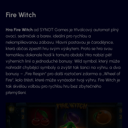
Fire Witch
Hra Fire Witch
od SYNOT Games je tříválcový automat plný
ovocí, sedmiček a barev, ideální pro rychlou a
nekomplikovanou zábavu. Hlavní postavou je čarodějnice,
která občas zpestří hru svým výskytem. Proto se hra svou
tematikou dokonale hodí k tomuto období. Hra nabízí pět
výherních linií a jednoduché bonusy: Wild symbol, který může
nahradit chybějící symboly a zvýšit tak šanci na výhru, a dva
bonusy – „Fire Respin“ pro další roztočení zdarma a „Wheel of
Fire“, kolo štěstí, které může vynásobit tvoji výhru. Fire Witch je
tak skvělou volbou pro rychlou hru bez zbytečného
přemýšlení.