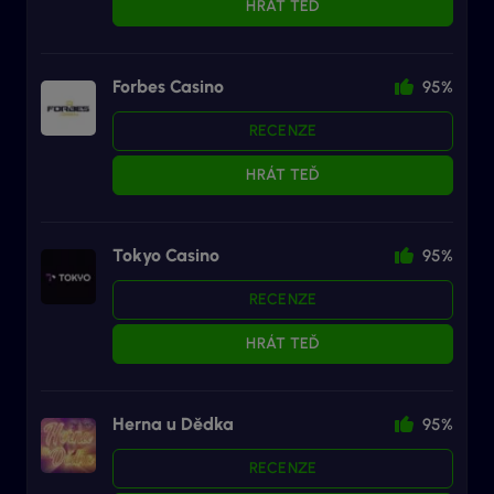
HRÁT TEĎ
Forbes Casino
95%
RECENZE
HRÁT TEĎ
Tokyo Casino
95%
RECENZE
HRÁT TEĎ
Herna u Dědka
95%
RECENZE