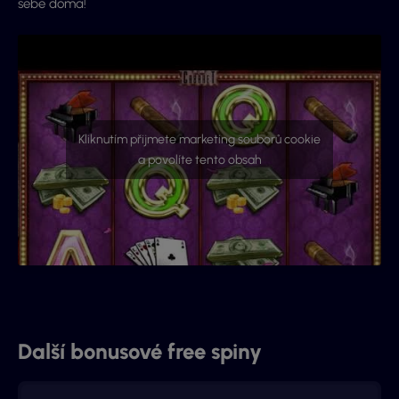
sebe doma!
Kliknutím přijmete marketing souborů cookie
a povolíte tento obsah
Další bonusové free spiny