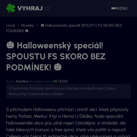
MENU
Úvod
Novinky
🎃 Halloweenský speciál! SPOUSTU FS SKORO BEZ
PODMÍNEK! 🎃
🎃 Halloweenský speciál!
SPOUSTU FS SKORO BEZ
PODMÍNEK! 🎃
Autor:
Anežka
Aktualizováno:
14.1.2025
Automaty
,
Dočasné denní bonusy
,
Všechny novinky
,
Forbes Casino
,
MerkurXtip Casino
,
Herna u Dědka
S příchodem Halloweenu přichází i smršť akcí, které připravily
herny Forbes, Merkur Xtip a Herna U Dědka. Naše speciální
halloweenské akce jsou plné nejen čarodějnic a strašidel, ale
také lákavých bonusů a free spinů, které vás pohltí a nepustí.
Celkem vás čekají tři jedinečné akce, plné překvapení a výhod,