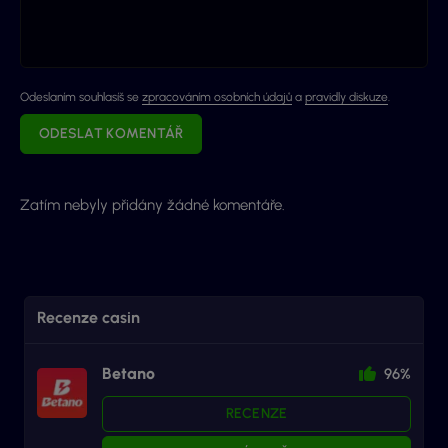
Odeslaním souhlasíš se
zpracováním osobních údajů
a
pravidly diskuze
.
ODESLAT KOMENTÁŘ
Zatím nebyly přidány žádné komentáře.
Recenze casin
Betano
96%
RECENZE