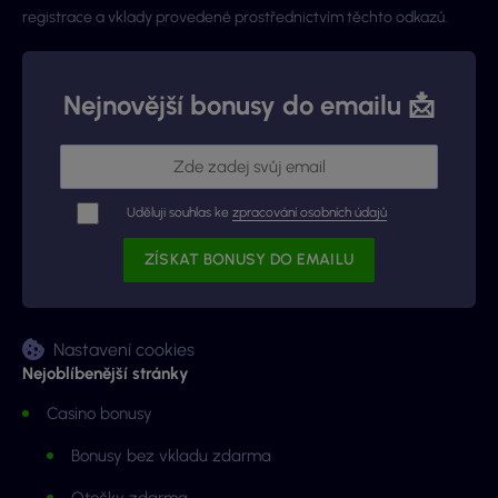
registrace a vklady provedené prostřednictvím těchto odkazů.
Nejnovější bonusy do emailu 📩
Uděluji souhlas ke
zpracování osobních údajů
Nastavení cookies
Nejoblíbenější stránky
Casino bonusy
Bonusy bez vkladu zdarma