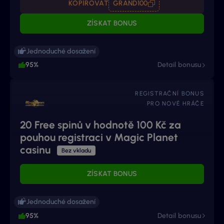
KOPÍROVAT
GRAND100
ZÍSKAT BONUS
Jednoduché dosažení
95%
Detail bonusu
REGISTRAČNÍ BONUS
PRO NOVÉ HRÁČE
20 Free spinů v hodnotě 100 Kč za
pouhou registraci v Magic Planet
casinu
Bez vkladu
ZÍSKAT BONUS
Jednoduché dosažení
95%
Detail bonusu