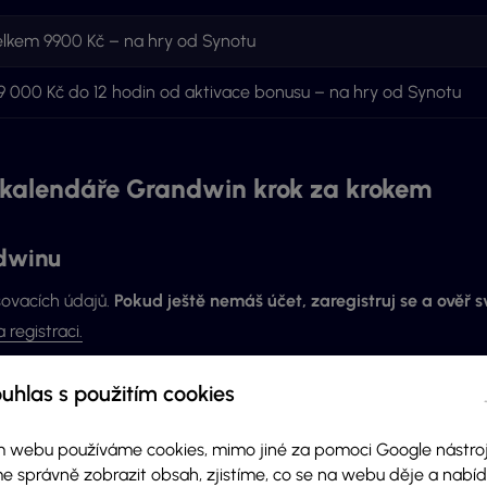
elkem 9900 Kč – na hry od Synotu
9 000 Kč do 12 hodin od aktivace bonusu – na hry od Synotu
 kalendáře Grandwin krok za krokem
ndwinu
šovacích údajů.
Pokud ještě nemáš účet, zaregistruj se a ověř s
 registraci.
uhlas s použitím cookies
 webu používáme cookies, mimo jiné za pomoci Google nástroj
e správně zobrazit obsah, zjistíme, co se na webu děje a nab