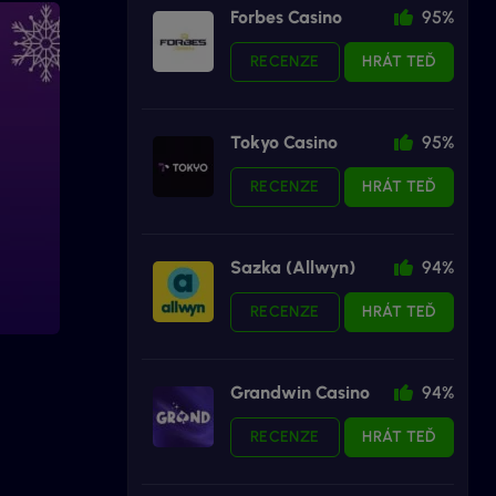
Forbes Casino
95%
RECENZE
HRÁT TEĎ
Tokyo Casino
95%
RECENZE
HRÁT TEĎ
Sazka (Allwyn)
94%
RECENZE
HRÁT TEĎ
Grandwin Casino
94%
RECENZE
HRÁT TEĎ