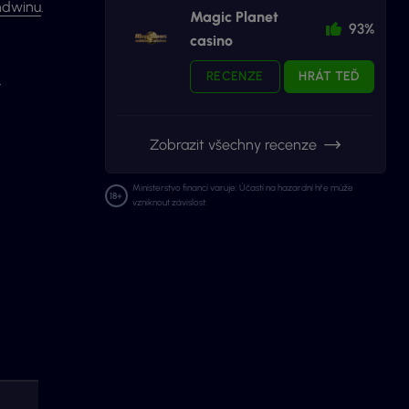
ndwinu
.
Magic Planet
93%
casino
RECENZE
HRÁT TEĎ
.
Zobrazit všechny recenze
Ministerstvo financí varuje: Účastí na hazardní hře může
vzniknout závislost.