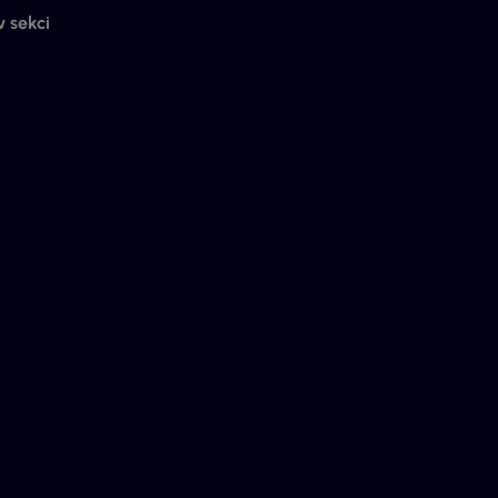
v sekci