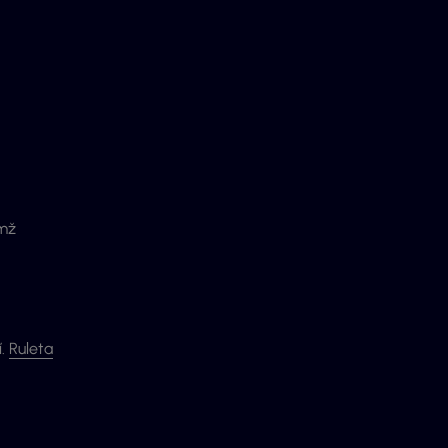
mž
í.
Ruleta