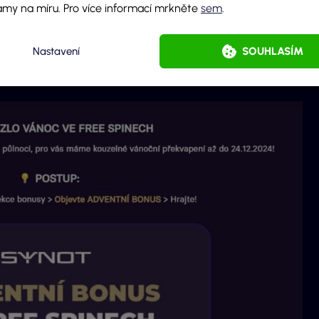
amy na míru. Pro více informací mrkněte
sem
.
Y nebo SOUTĚŽE. Každý den tě čeká jiný dárek, který si můž
Nastavení
SOUHLASÍM