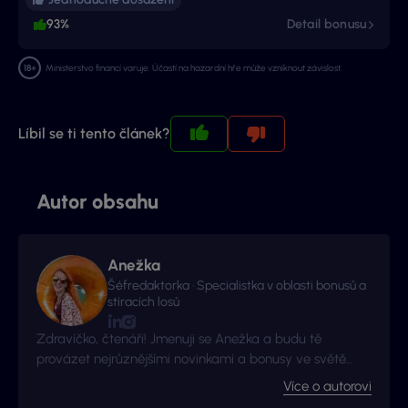
93%
Detail bonusu
Ministerstvo financí varuje: Účastí na hazardní hře může vzniknout závislost.
Líbil se ti tento článek?
Autor obsahu
Anežka
Šéfredaktorka · Specialistka v oblasti bonusů a
stíracích losů
Zdravíčko, čtenáři! Jmenuji se Anežka a budu tě
provázet nejrůznějšími novinkami a bonusy ve světě
hazardu!
Více o autorovi