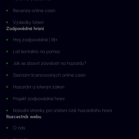
Recenze online casin
Výsledky loterií
Zodpovědné hraní
Hraj zodpovědně | 18+
List kontaktů na pomoc
Jak se zbavit závislosti na hazardu?
Seznam licencovaných online casin
Hazardní a loterijní zákon
Projekt zodpovědné hraní
Národní stránky pro snížení rizik hazardního hraní
Rozcestník webu
O nás