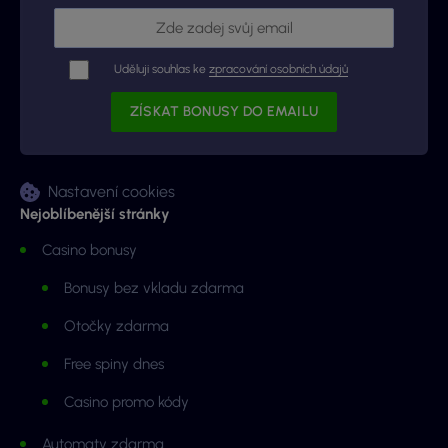
Uděluji souhlas ke
zpracování osobních údajů
Nastavení cookies
Nejoblíbenější stránky
Casino bonusy
Bonusy bez vkladu zdarma
Otočky zdarma
Free spiny dnes
Casino promo kódy
Automaty zdarma