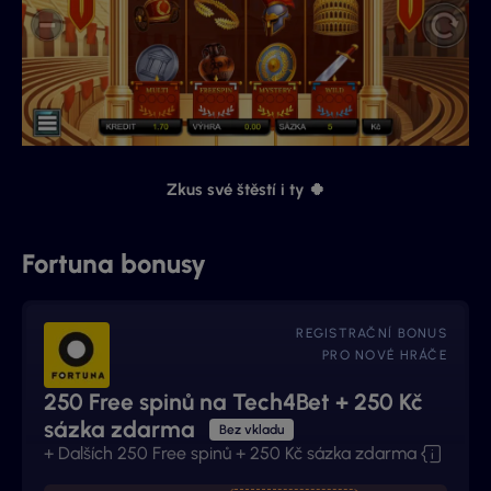
Zkus své štěstí i ty 🍀
Fortuna bonusy
REGISTRAČNÍ BONUS
PRO NOVÉ HRÁČE
250 Free spinů na Tech4Bet + 250 Kč
sázka zdarma
Bez vkladu
+ Dalších 250 Free spinů + 250 Kč sázka zdarma