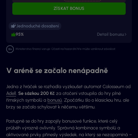
ZÍSKAT BONUS
Jednoduché dosažení
95%
Detail bonusu
Ministerstvo financí varuje: Účastí na hazardní hře může vzniknout závislost.
V aréně se začalo nenápadně
Jedna z hráček se rozhodla vyzkoušet automat Colosseum od
Adell
.
Se sázkou 200 Kč
za otočení vstoupila do hry plné
římských symbolů a
bonusů
. Zpočátku šlo o klasickou hru, ale
brzy se začalo schylovat k něčemu většímu.
Postupně se do hry zapojily bonusové funkce, které celý
průběh výrazně ovlivnily. Správná kombinace symbolů a
aktivované prvky přinesly výsledek, na který se nezapomíná –