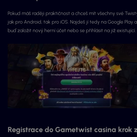
Pokud máš raději praktičnost a chceš mít všechny své Twisty 
jak pro Android, tak pro iOS. Najdeš jí tedy na Google Play
buď založit nový herní účet nebo se přihlásit na již existující.
Registrace do Gametwist casina krok 