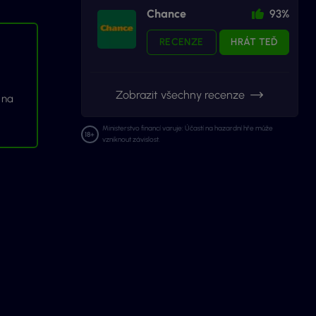
Chance
93%
RECENZE
HRÁT TEĎ
Zobrazit všechny recenze
 na
Ministerstvo financí varuje: Účastí na hazardní hře může
vzniknout závislost.