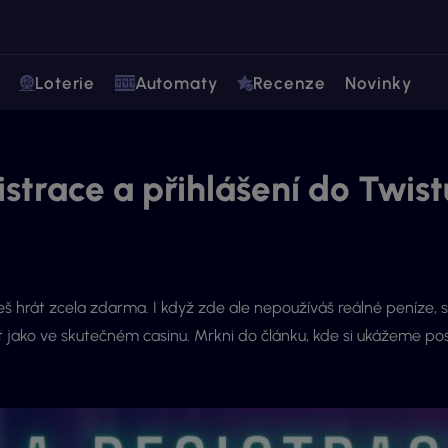
Loterie
Automaty
Recenze
Novinky
strace a přihlášení do Twist
š hrát zcela zdarma. I když zde ale nepoužíváš reálné peníze, s
at jako ve skutečném casinu. Mrkni do článku, kde si ukážeme po