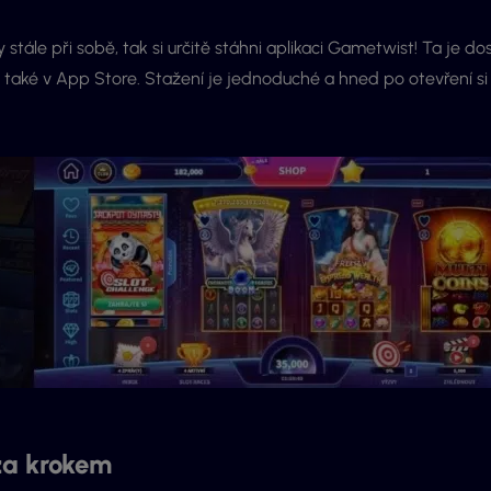
stále při sobě, tak si určitě stáhni aplikaci Gametwist! Ta je d
 a také v App Store. Stažení je jednoduché a hned po otevření s
za krokem