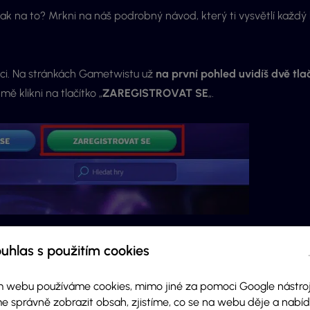
 jak na to? Mrkni na náš podrobný návod, který ti vysvětlí každý 
aci. Na stránkách Gametwistu už
na první pohled uvidíš dvě tla
mě klikni na tlačítko „
ZAREGISTROVAT SE
„.
uhlas s použitím cookies
ího formuláře,
což je běžné
i u klasických casin. U Gametwistu tě
 webu používáme cookies, mimo jiné za pomoci Google nástroj
dívka
na hráčském účtu, tvé budoucí
heslo
k účtu a samozřejm
e správně zobrazit obsah, zjistíme, co se na webu děje a nab