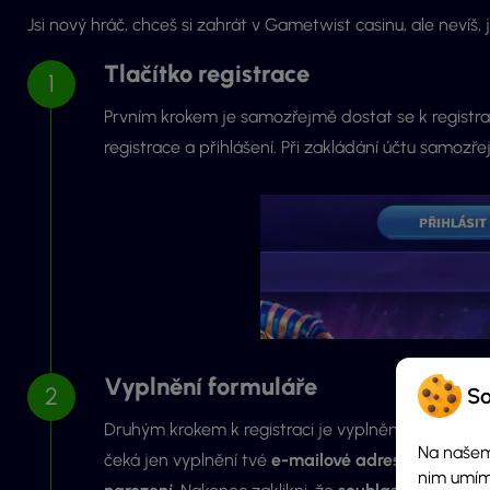
Jsi nový hráč, chceš si zahrát v Gametwist casinu, ale nevíš,
Tlačítko registrace
Prvním krokem je samozřejmě dostat se k registr
registrace a přihlášení. Při zakládání účtu samozřej
Vyplnění formuláře
So
Druhým krokem k registraci je vyplnění registračn
Na našem
čeká jen vyplnění tvé
e-mailové adresy
, tvá
přez
nim umím