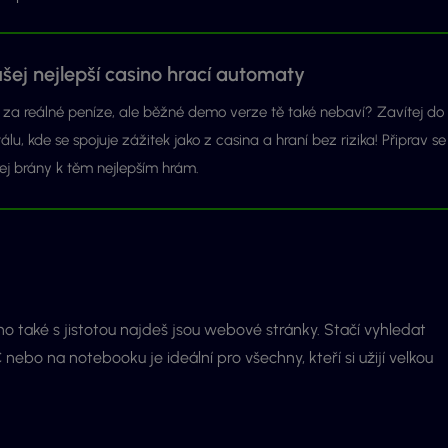
j nejlepší casino hrací automaty
 za reálné peníze, ale běžné demo verze tě také nebaví? Zavítej do
lu, kde se spojuje zážitek jako z casina a hraní bez rizika! Připrav se
írej brány k těm nejlepším hrám.
 také s jistotou najdeš jsou webové stránky. Stačí vyhledat
nebo na notebooku je ideální pro všechny, kteří si užijí velkou