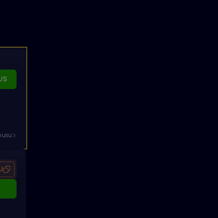
US
nusu
J