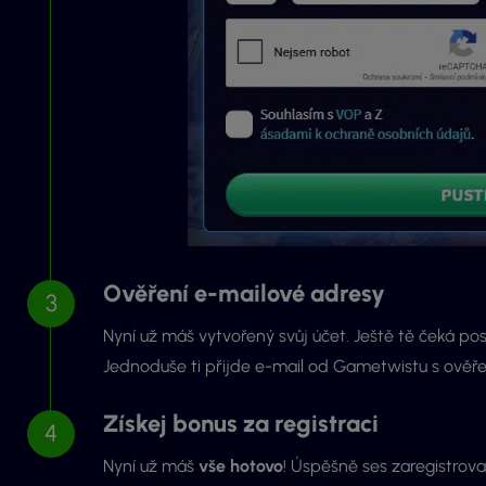
Ověření e-mailové adresy
Nyní už máš vytvořený svůj účet. Ještě tě čeká pos
Jednoduše ti přijde e-mail od Gametwistu
s ověře
Získej bonus za registraci
Nyní už máš
vše hotovo
! Úspěšně ses
zaregistrov