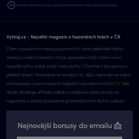
Ministerstvo financí varuje: Účastí na hazardní hře může vzniknout závislost.
Vyhraj.cz - Největší magazín o hazardních hrách v ČR
Cílem a poselstvím webu je pomoci ti k výhře jakéhokoli druhu.
Jednou z našich hlavních misí je spokojený hráč s šancí na co
nejvyšší výhru, avšak znalý i rizik prohry. Chceme ti být oporou v
jakékoli situaci. Postaráme se rovněž o to, abys neporušoval zákon
a hrál pouze u licencovaných subjektů s povolením od
MFČR
. Náš
obsah obsahuje affiliate odkazy a můžeme získat provizi za
registrace a vklady provedené prostřednictvím těchto odkazů.
Nejnovější bonusy do emailu 📩