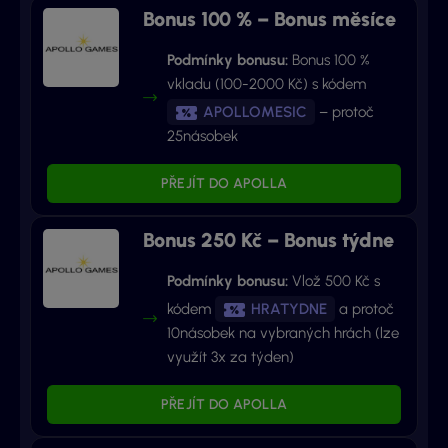
Bonus 100 % – Bonus měsíce
Podmínky bonusu:
Bonus 100 %
vkladu (100-2000 Kč) s kódem
APOLLOMESIC
– protoč
25násobek
PŘEJÍT DO APOLLA
Bonus 250 Kč – Bonus týdne
Podmínky bonusu:
Vlož 500 Kč s
kódem
HRATYDNE
a protoč
10násobek na vybraných hrách (lze
využít 3x za týden)
PŘEJÍT DO APOLLA