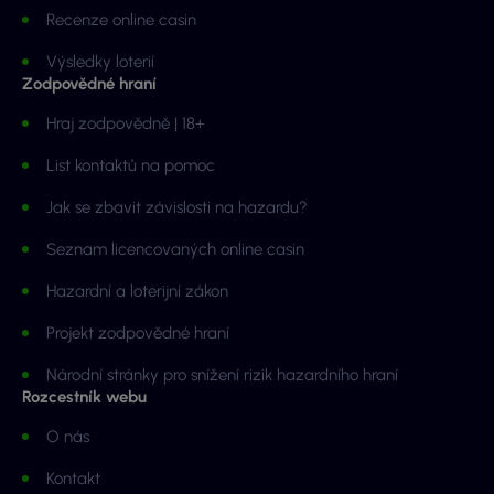
Recenze online casin
Výsledky loterií
Zodpovědné hraní
Hraj zodpovědně | 18+
List kontaktů na pomoc
Jak se zbavit závislosti na hazardu?
Seznam licencovaných online casin
Hazardní a loterijní zákon
Projekt zodpovědné hraní
Národní stránky pro snížení rizik hazardního hraní
Rozcestník webu
O nás
Kontakt