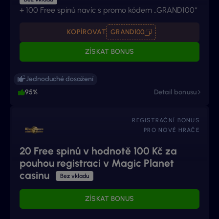
+ 100 Free spinů navíc s promo kódem „GRAND100“
KOPÍROVAT
GRAND100
ZÍSKAT BONUS
Jednoduché dosažení
95%
Detail bonusu
REGISTRAČNÍ BONUS
PRO NOVÉ HRÁČE
20 Free spinů v hodnotě 100 Kč za
pouhou registraci v Magic Planet
casinu
Bez vkladu
ZÍSKAT BONUS