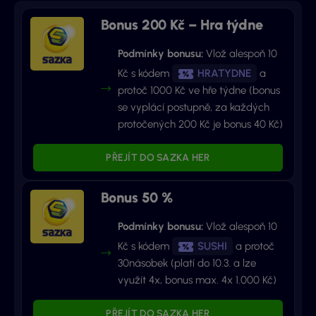
Bonus 200 Kč – Hra týdne
Podmínky bonusu:
Vlož alespoň 10
Kč s kódem
HRATYDNE
a
protoč 1000 Kč ve hře týdne (bonus
se vyplácí postupně, za každých
protočených 200 Kč je bonus 40 Kč)
PŘEJÍT DO SAZKA HER
Bonus 50 %
Podmínky bonusu:
Vlož alespoň 10
Kč s kódem
SUSHI
a protoč
30násobek (platí do 10.3. a lze
využít 4x, bonus max. 4x 1.000 Kč)
PŘEJÍT DO SAZKA HER