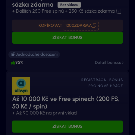
sázka zdarma
Bez vkladu
+ Dalších 250 Free spinů + 250 Kč sázka zdarma
KOPÍROVAT
1000ZDARMA
ZÍSKAT BONUS
Jednoduché dosažení
95%
Detail bonusu
REGISTRAČNÍ BONUS
PRO NOVÉ HRÁČE
Až 10 000 Kč ve Free spinech (200 FS,
50 Kč / spin)
+ Až 90 000 Kč na první vklad
ZÍSKAT BONUS