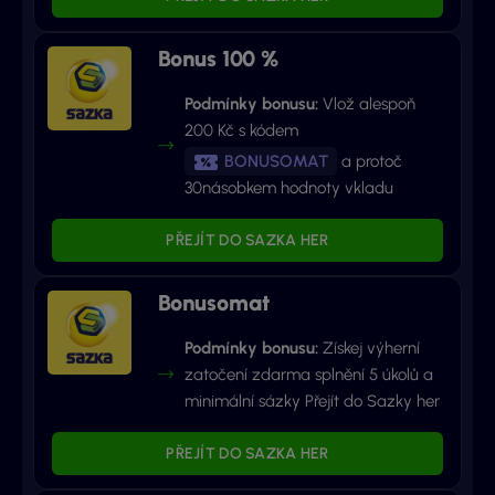
Bonus 100 %
Podmínky bonusu:
Vlož alespoň
200 Kč s kódem
BONUSOMAT
a protoč
30násobkem hodnoty vkladu
PŘEJÍT DO SAZKA HER
Bonusomat
Podmínky bonusu:
Získej výherní
zatočení zdarma splnění 5 úkolů a
minimální sázky Přejít do Sazky her
PŘEJÍT DO SAZKA HER