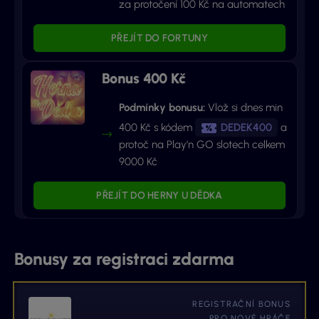
za protočení 100 Kč na automatech
PŘEJÍT DO FORTUNY
Bonus 400 Kč
Podmínky bonusu:
Vlož si dnes min
400 Kč s kódem
DEDEK400
a
protoč na Play’n GO slotech celkem
9000 Kč
PŘEJÍT DO HERNY U DĚDKA
Bonusy za registraci zdarma
REGISTRAČNÍ BONUS
PRO NOVÉ HRÁČE