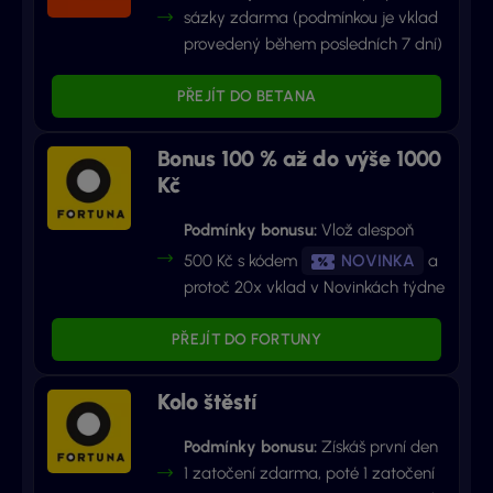
sázky zdarma (podmínkou je vklad
provedený během posledních 7 dní)
PŘEJÍT DO BETANA
Bonus 100 % až do výše 1000
Kč
Podmínky bonusu:
Vlož alespoň
500 Kč s kódem
NOVINKA
a
protoč 20x vklad v Novinkách týdne
PŘEJÍT DO FORTUNY
Kolo štěstí
Podmínky bonusu:
Získáš první den
1 zatočení zdarma, poté 1 zatočení