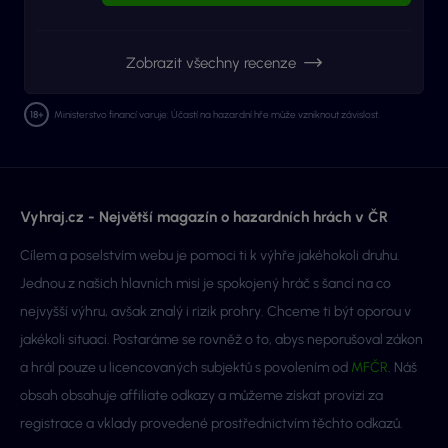
Zobrazit všechny recenze
Ministerstvo financí varuje: Účastí na hazardní hře může vzniknout závislost.
Vyhraj.cz - Největší magazín o hazardních hrách v ČR
Cílem a poselstvím webu je pomoci ti k výhře jakéhokoli druhu.
Jednou z našich hlavních misí je spokojený hráč s šancí na co
nejvyšší výhru, avšak znalý i rizik prohry. Chceme ti být oporou v
jakékoli situaci. Postaráme se rovněž o to, abys neporušoval zákon
a hrál pouze u licencovaných subjektů s povolením od
MFČR
. Náš
obsah obsahuje affiliate odkazy a můžeme získat provizi za
registrace a vklady provedené prostřednictvím těchto odkazů.