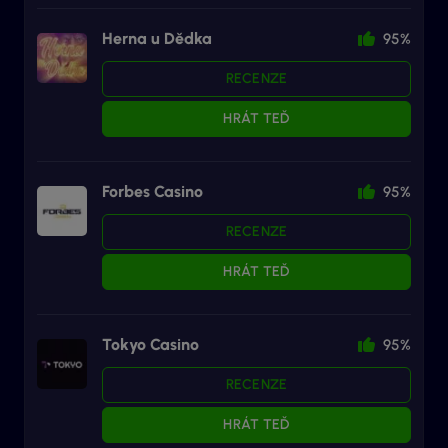
Herna u Dědka
95%
RECENZE
HRÁT TEĎ
Forbes Casino
95%
RECENZE
HRÁT TEĎ
Tokyo Casino
95%
RECENZE
HRÁT TEĎ