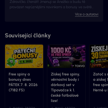
Zdravíčko, čtenáři! Jmenuji se Anežka a budu tě
provázet nejrůznějšími novinkami a bonusy ve světě
hazardu!
Více o autorovi
Související články
Free spiny a
Získej free spiny,
Zatoč s 
bonusy dnes
věrnostní body i
a získej 
PÁTEK 7. 8. 2026
dárkový set v
free spi
(7182 FS)
Tipovačce k 1.
Herně u
české fotbalové
lize!