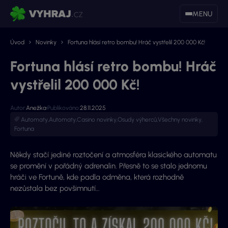
MENU
Úvod
Novinky
Fortuna hlásí retro bombu! Hráč vystřelil 200 000 Kč!
Fortuna hlásí retro bombu! Hráč
vystřelil 200 000 Kč!
Autor:
Anežka
Publikováno:
28.11.2025
Automaty
,
Automaty
,
Casino novinky
,
Osudy výherců
,
Všechny novinky
,
Fortuna
Někdy stačí jediné roztočení a atmosféra klasického automatu
se promění v pořádný adrenalin. Přesně to se stalo jednomu
hráči ve Fortuně, kde padla odměna, která rozhodně
nezůstala bez povšimnutí…