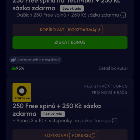
250 Free spinů na Tech4Bet + 250 Kč
sázka zdarma
Bez vkladu
+ Dalších 250 Free spinů + 250 Kč sázka zdarma
KOPÍROVAT
1000ZDARMA
ZÍSKAT BONUS
Jednoduché dosažení
95%
Detail bonusu
REGISTRAČNÍ BONUS
PRO NOVÉ HRÁČE
250 Free spinů + 250 Kč sázka
zdarma
Bez vkladu
+ Bonus 3 x 10 € vstupenky na poker turnaje
KOPÍROVAT
POKER30