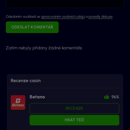
Odeslaním souhlasíš se
zpracováním osobních údajů
a
pravidly diskuze
.
ODESLAT KOMENTÁŘ
Zatím nebyly přidány žádné komentáře.
Recenze casin
Betano
96%
RECENZE
HRÁT TEĎ