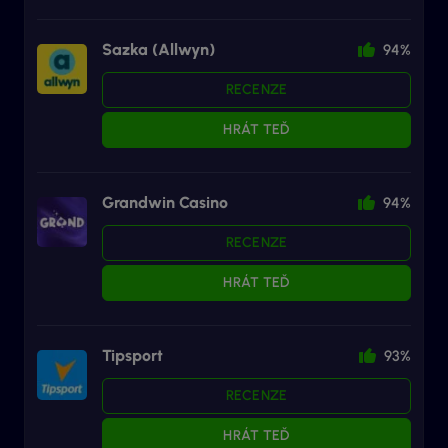
Sazka (Allwyn)
94%
RECENZE
HRÁT TEĎ
Grandwin Casino
94%
RECENZE
HRÁT TEĎ
Tipsport
93%
RECENZE
HRÁT TEĎ