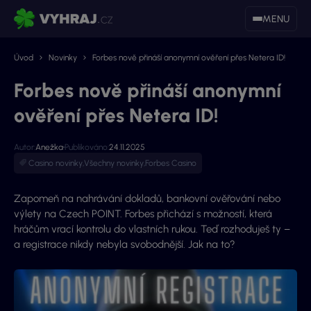
MENU
Úvod
Novinky
Forbes nově přináší anonymní ověření přes Netera ID!
Forbes nově přináší anonymní
ověření přes Netera ID!
Autor:
Anežka
Publikováno:
24.11.2025
Casino novinky
,
Všechny novinky
,
Forbes Casino
Zapomeň na nahrávání dokladů, bankovní ověřování nebo
výlety na Czech POINT. Forbes přichází s možností, která
hráčům vrací kontrolu do vlastních rukou. Teď rozhoduješ ty –
a registrace nikdy nebyla svobodnější. Jak na to?