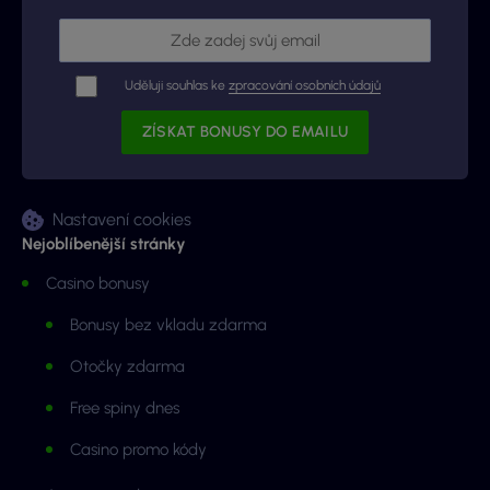
Uděluji souhlas ke
zpracování osobních údajů
Nastavení cookies
Nejoblíbenější stránky
Casino bonusy
Bonusy bez vkladu zdarma
Otočky zdarma
Free spiny dnes
Casino promo kódy