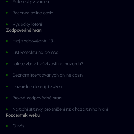
Automaty zdarma
Recenze online casin
Výsledky loterií
Zodpovědné hraní
Hraj zodpovědně | 18+
List kontaktů na pomoc
Jak se zbavit závislosti na hazardu?
Seznam licencovaných online casin
Hazardní a loterijní zákon
Projekt zodpovědné hraní
Národní stránky pro snížení rizik hazardního hraní
Rozcestník webu
O nás