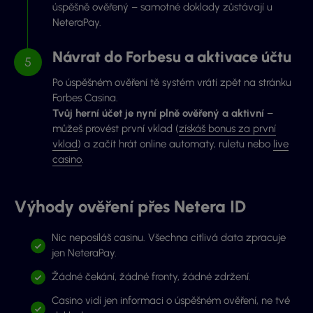
úspěšně ověřený – samotné doklady zůstávají u
NeteraPay.
Návrat do Forbesu a aktivace účtu
Po úspěšném ověření tě systém vrátí zpět na stránku
Forbes Casina.
Tvůj herní účet je nyní plně ověřený a aktivní
–
můžeš provést první vklad (
získáš bonus za první
vklad
) a začít hrát online automaty, ruletu nebo
live
casino
.
Výhody ověření přes Netera ID
Nic neposíláš casinu. Všechna citlivá data zpracuje
jen NeteraPay.
Žádné čekání, žádné fronty, žádné zdržení.
Casino vidí jen informaci o úspěšném ověření, ne tvé