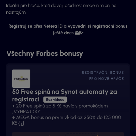
Ideální pro hráče, kteří dávají přednost moderním online
nástrojům.
Registruj se přes Netera ID a vyzvedni si registrační bonus
ještě dnes 🎰✨
Všechny Forbes bonusy
REGISTRAČNÍ BONUS
PRO NOVÉ HRÁČE
50 Free spinů na Synot automaty za
registraci
Bez vkladu
+ 20 Free spinů za 5 Kč navíc s promokódem
„VYHRAJ100“
+ MEGA bonus na první vklad až 250% do 125 000
Kč