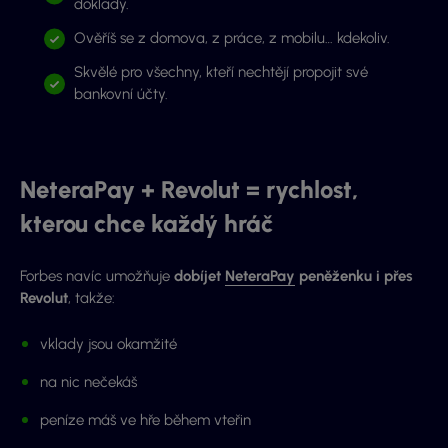
doklady.
Ověříš se z domova, z práce, z mobilu… kdekoliv.
Skvělé pro všechny, kteří nechtějí propojit své
bankovní účty.
NeteraPay + Revolut = rychlost,
kterou chce každý hráč
Forbes navíc umožňuje
dobíjet
NeteraPay
peněženku i přes
Revolut
, takže:
vklady jsou okamžité
na nic nečekáš
peníze máš ve hře během vteřin