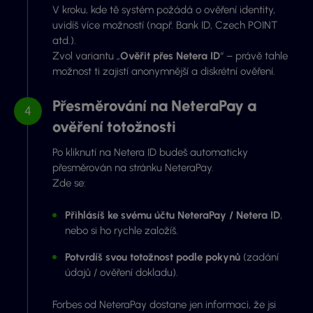
V kroku, kde tě systém požádá o ověření identity,
uvidíš více možností (např. Bank ID, Czech POINT
atd.).
Zvol variantu „
Ověřit přes Netera ID
“ – právě tahle
možnost ti zajistí anonymnější a diskrétní ověření.
Přesměrování na NeteraPay a
ověření totožnosti
Po kliknutí na Netera ID budeš automaticky
přesměrován na stránku NeteraPay.
Zde se:
Přihlásíš ke svému účtu NeteraPay / Netera ID
,
nebo si ho rychle založíš.
Potvrdíš svou totožnost podle pokynů
(zadání
údajů / ověření dokladu).
Forbes od NeteraPay dostane jen informaci, že jsi