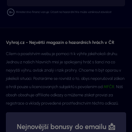
Ministerstvo financí varuje: Účastí na hazardní hře může vzniknout závislost.
Vyhraj.cz - Největší magazín o hazardních hrách v ČR
Cílem a poselstvím webu je pomoci ti k výhře jakéhokoli druhu.
Jednou z našich hlavních misí je spokojený hráč s šancí na co
nejvyšší výhru, avšak znalý i rizik prohry. Chceme ti být oporou v
jakékoli situaci. Postaráme se rovněž o to, abys neporušoval zákon
a hrál pouze u licencovaných subjektů s povolením od
MFČR
. Náš
obsah obsahuje affiliate odkazy a můžeme získat provizi za
registrace a vklady provedené prostřednictvím těchto odkazů.
Nejnovější bonusy do emailu 📩