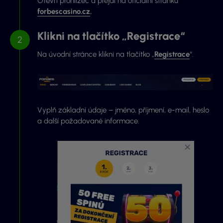
Otevři prohlížeč a přejdi na oficiální stránku
forbescasino.cz
.
Klikni na tlačítko „Registrace“
Na úvodní stránce klikni na tlačítko „
Registrace
“.
Vyplň základní údaje – jméno, příjmení, e-mail, heslo
a další požadované informace.