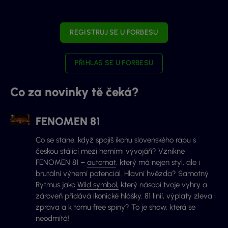
REGISTRUJ SE U FORBESU
PŘIHLAS SE U FORBESU
Co za novinky tě čeká?
FENOMEN 81
Co se stane, když spojíš ikonu slovenského rapu s
českou stálicí mezi herními vývojáři? Vznikne
FENOMEN 81 –
automat
, který má nejen styl, ale i
brutální výherní potenciál. Hlavní hvězda? Samotný
Rytmus jako
Wild symbol,
který násobí tvoje výhry a
zároveň přidává ikonické hlášky. 81 linií, výplaty zleva i
zprava a k tomu free spiny? To je show, která se
neodmítá!