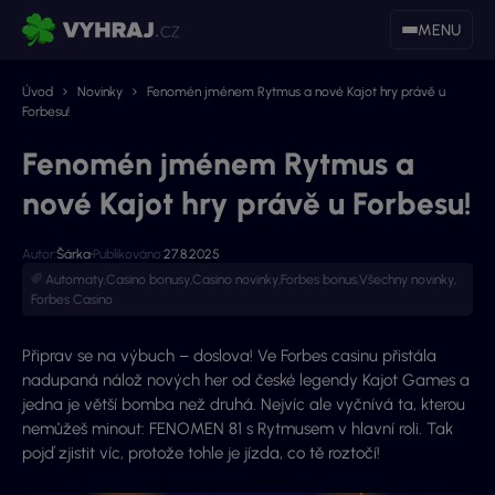
MENU
Úvod
Novinky
Fenomén jménem Rytmus a nové Kajot hry právě u
Forbesu!
Fenomén jménem Rytmus a
nové Kajot hry právě u Forbesu!
Autor:
Šárka
Publikováno:
27.8.2025
Automaty
,
Casino bonusy
,
Casino novinky
,
Forbes bonus
,
Všechny novinky
,
Forbes Casino
Připrav se na výbuch – doslova! Ve Forbes casinu přistála
nadupaná nálož nových her od české legendy Kajot Games a
jedna je větší bomba než druhá. Nejvíc ale vyčnívá ta, kterou
nemůžeš minout: FENOMEN 81 s Rytmusem v hlavní roli. Tak
pojď zjistit víc, protože tohle je jízda, co tě roztočí!