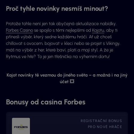
Proč tyhle novinky nesmíš minout?
Protože tohle není jen tak obyčejná aktualizace nabídky.
Forbes Casino
se spojilo s těmi nejlepšími od
Kajotu
, aby ti
přinesli výběr, který sedne každému hráči. Ať už chceš
chillovat s ovocem, bojovat v kleci nebo se projet s Vikingy,
máš na výběr z her, které baví, platí a mají styl. A že je
Rytmus ve hře? To je jen třešnička na výherním dortu!
Kajot novinky tě vezmou do jiného světa – a možná i na jiný
účet 💥
Bonusy od casina Forbes
REGISTRAČNÍ BONUS
PRO NOVÉ HRÁČE