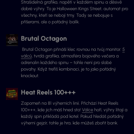
Strašidelná grafika, napětí v každém spinu a děsivě
dobré výhry. To je Halloween Kings Street, automat pro
všechny, kteří se nebojí tmy. Tady se nebojuje s
příšerami, ale o pořádný balík.
Brutal Octagon
Brutal Octagon přináší klec rovnou na tvůj monitor.
5
válců
, tvrdá grafika, atmosféra bojového večera a
adrenalin každého spinu – tohle není pro slabé
povahy. Když trefíš kombinaci, je to jako pořádný
knockout.
Heat Reels 100+++
Zapomeň na 81 výherních linií. Přichází Heat Reels
100+++, kde jich máš hned sto!
Válce
hoří, výhry lítají a
každý spin přikládá pod kotel. Pokud hledáš pořádný
výherní gejzír, tohle je hra, kde můžeš zbořit bank.