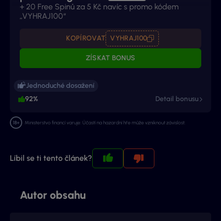
+ 20 Free Spinů za 5 Kč navíc s promo kódem
„VYHRAJ100“
KOPÍROVAT
VYHRAJ100
ZÍSKAT BONUS
Jednoduché dosažení
92%
Detail bonusu
Ministerstvo financí varuje: Účastí na hazardní hře může vzniknout závislost.
Líbil se ti tento článek?
Autor obsahu