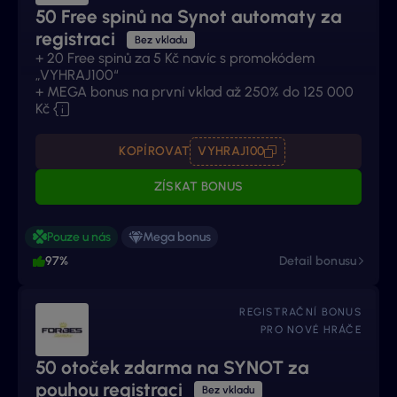
50 Free spinů na Synot automaty za
registraci
Bez vkladu
+ 20 Free spinů za 5 Kč navíc s promokódem
„VYHRAJ100“
+ MEGA bonus na první vklad až 250% do 125 000
Kč
KOPÍROVAT
VYHRAJ100
ZÍSKAT BONUS
Pouze u nás
Mega bonus
97%
Detail bonusu
REGISTRAČNÍ BONUS
PRO NOVÉ HRÁČE
50 otoček zdarma na SYNOT za
pouhou registraci
Bez vkladu