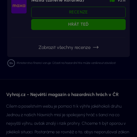
RECENZE
HRÁT TEĎ
Zobrazit všechny recenze
Ministerstvo financí varuje: Účastí na hazardní hře může vzniknout závislost.
Vyhraj.cz - Největší magazín o hazardních hrách v ČR
Cílem a poselstvím webu je pomoci ti k výhře jakéhokoli druhu.
Jednou z našich hlavních misí je spokojený hráč s šancí na co
nejvyšší výhru, avšak znalý i rizik prohry. Chceme ti být oporou v
jakékoli situaci. Postaráme se rovněž o to, abys neporušoval zákon