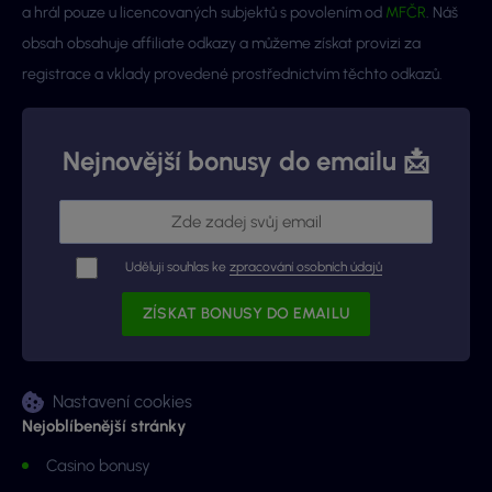
a hrál pouze u licencovaných subjektů s povolením od
MFČR
. Náš
obsah obsahuje affiliate odkazy a můžeme získat provizi za
registrace a vklady provedené prostřednictvím těchto odkazů.
Nejnovější bonusy do emailu 📩
Uděluji souhlas ke
zpracování osobních údajů
Nastavení cookies
Nejoblíbenější stránky
Casino bonusy