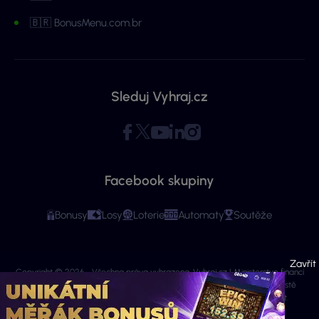
🇧🇷 BonusMenu.com.br
Sleduj Vyhraj.cz
Facebook skupiny
Bonusy
Losy
Loterie
Automaty
Soutěže
Copyright © 2026 - Všechna práva vyhrazena. Vyhraj.cz | Ministerstvo financí
varuje: Účastí na hazardní hře může vzniknout závislost! Stránky mají čistě
informační charakter. Veškeré informace se týkají osob starších 18 let.