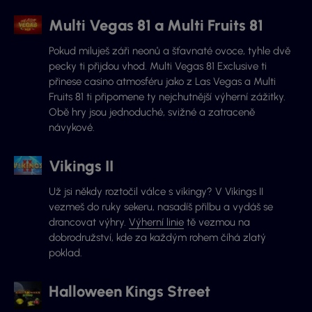
Multi Vegas 81 a Multi Fruits 81
Pokud miluješ záři neonů a šťavnaté ovoce, tyhle dvě
pecky ti přijdou vhod. Multi Vegas 81 Exclusive ti
přinese casino atmosféru jako z Las Vegas a Multi
Fruits 81 ti připomene ty nejchutnější výherní zážitky.
Obě hry jsou jednoduché, svižné a zatraceně
návykové.
Vikings II
Už jsi někdy roztočil válce s vikingy? V Vikings II
vezmeš do ruky sekeru, nasadíš přilbu a vydáš se
drancovat výhry.
Výherní linie
tě vezmou na
dobrodružství, kde za každým rohem číhá zlatý
poklad.
Halloween Kings Street