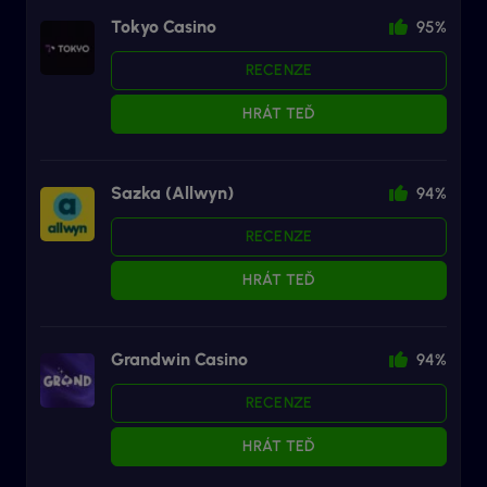
Tokyo Casino
95%
RECENZE
HRÁT TEĎ
Sazka (Allwyn)
94%
RECENZE
HRÁT TEĎ
Grandwin Casino
94%
RECENZE
HRÁT TEĎ