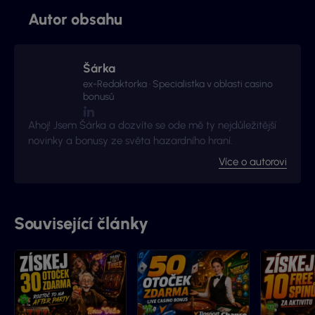
Autor obsahu
Šárka
ex-Redaktorka · Specialistka v oblasti casino
bonusů
Ahoj! Jsem Šárka a dozvíte se ode mě ty nejdůležitější
novinky a bonusy ze světa hazardního hraní.
Více o autorovi
Související články