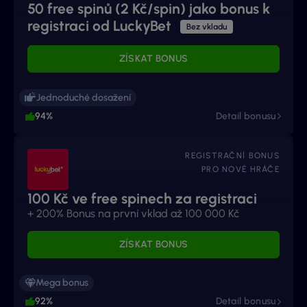
50 free spinů (2 Kč/spin) jako bonus k
registraci od LuckyBet
Bez vkladu
ZÍSKAT BONUS
Jednoduché dosažení
94%
Detail bonusu
REGISTRAČNÍ BONUS
PRO NOVÉ HRÁČE
100 Kč ve free spinech za registraci
+ 200% Bonus na první vklad až 100 000 Kč
ZÍSKAT BONUS
Mega bonus
92%
Detail bonusu