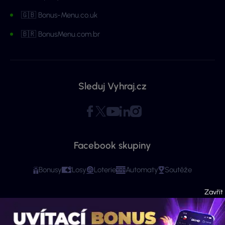
🇬🇧 Bonus-Menu.co.uk
🇧🇷 BonusMenu.com.br
Sleduj Vyhraj.cz
Facebook skupiny
Bonusy
Losy
Loterie
Automaty
Soutěže
Copyright © 2026 - Všechna práva vyhrazena. Vyhraj.cz | Ministerstvo financí
varuje: Účastí na hazardní hře může vzniknout závislost! Stránky mají čistě