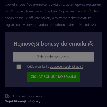
jakékoli situaci. Postaráme se rovněž o to, abys neporušoval zákon
a hrál pouze u licencovaných subjektů s povolením od
MFČR
. Náš
obsah obsahuje affiliate odkazy a můžeme získat provizi za
registrace a vklady provedené prostřednictvím těchto odkazů.
Nejnovější bonusy do emailu 📩
Uděluji souhlas ke
zpracování osobních údajů
Nastavení cookies
Nejoblíbenější stránky