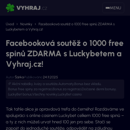
MENU
Úvod
Novinky
Facebooková soutěž o 1000 free spinů ZDARMA s
Luckybetem a Vyhraj.cz!
Facebooková soutěž o 1000 free
spinů ZDARMA s Luckybetem a
Vyhraj.cz!
Autor:
Šárka
Publikováno:
24.11.2025
Akční nabídky, kvízy a soutěže
,
Automaty
,
Bonus bez vkladu
,
Bonus free spiny za registraci
,
Bonus za registraci
,
Dočasné denní bonusy
,
LuckyBet bonus
,
Všechny novinky
,
LuckyBet casino
Tak tahle akce je opravdová trefa do černého! Rozdáváme ve
spolupráci s online casinem Luckybet celkem 1000 free spinů –
a ty z nich můžeš urvat hned 100 jen pro sebe. Stačí se
zapojit do jednoduché soutěže, odpovědět na záludnou