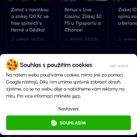
Zatoč s novinkou
Bonus v Live
Získej 10
a získej 120 Kč ve
Casinu: Získej 50
spinů za
free spinech v
FS u Tipsportu a
u Betan
Herně u Dědka!
Chance!
Lenka
6.8.2026
Marťa
6.8.2026
Lenka
Souhlas s použitím cookies
Přidej komentář
Na našem webu používáme cookies, mimo jiné za pomoci
Google nástrojů. Díky nim umíme správně zobrazit obsah,
Jméno
zjistíme, co se na webu děje a nabídneme vám reklamy na
míru. Pro více informací mrkněte
sem
.
Nastavení
E-mail (nebude zobrazen)
SOUHLASÍM