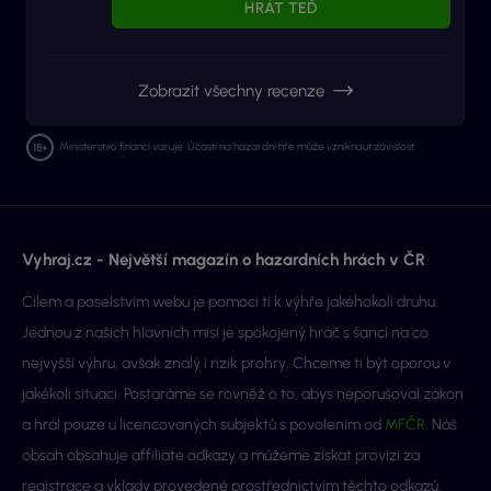
HRÁT TEĎ
Zobrazit všechny recenze
Ministerstvo financí varuje: Účastí na hazardní hře může vzniknout závislost.
Vyhraj.cz - Největší magazín o hazardních hrách v ČR
Cílem a poselstvím webu je pomoci ti k výhře jakéhokoli druhu.
Jednou z našich hlavních misí je spokojený hráč s šancí na co
nejvyšší výhru, avšak znalý i rizik prohry. Chceme ti být oporou v
jakékoli situaci. Postaráme se rovněž o to, abys neporušoval zákon
a hrál pouze u licencovaných subjektů s povolením od
MFČR
. Náš
obsah obsahuje affiliate odkazy a můžeme získat provizi za
registrace a vklady provedené prostřednictvím těchto odkazů.