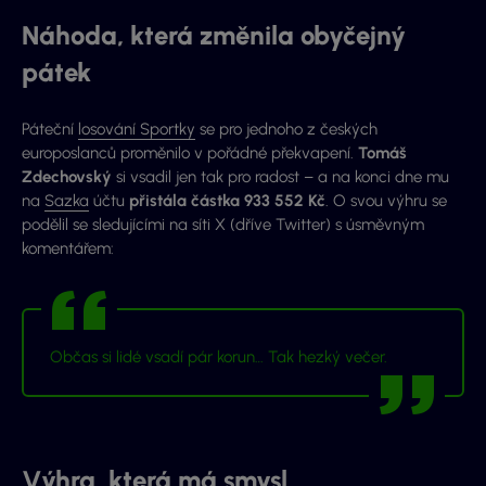
Náhoda, která změnila obyčejný
pátek
Páteční
losování Sportky
se pro jednoho z českých
europoslanců proměnilo v pořádné překvapení.
Tomáš
Zdechovský
si vsadil jen tak pro radost – a na konci dne mu
na
Sazka
účtu
přistála částka 933 552 Kč
. O svou výhru se
podělil se sledujícími na síti X (dříve Twitter) s úsměvným
komentářem:
Občas si lidé vsadí pár korun… Tak hezký večer.
Výhra, která má smysl