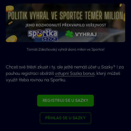
Tomáš Zdechovský vyhrál skoro milion ve Sportce!
Chceš své štěstí zkusit i ty, ale ještě nemáš účet u Sazky? I za
pouhou registraci obdržíš
vstupní Sazka bonus
, který můžeš
využít třeba rovnou na Sportku.
REGISTRUJ SE U SAZKY
PŘIHLAS SE U SAZKY