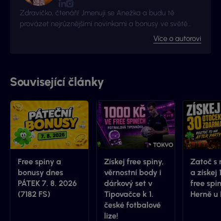
Zdravíčko, čtenáři! Jmenuji se Anežka a budu tě
provázet nejrůznějšími novinkami a bonusy ve světě
hazardu!
Více o autorovi
Související články
Free spiny a
Získej free spiny,
Zatoč s 
bonusy dnes
věrnostní body i
a získej 
PÁTEK 7. 8. 2026
dárkový set v
free spi
(7182 FS)
Tipovačce k 1.
Herně u
české fotbalové
lize!