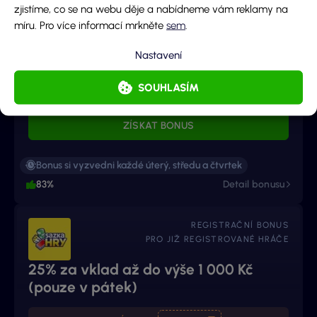
REGISTRAČNÍ BONUS
zjistíme, co se na webu děje a nabídneme vám reklamy na
PRO JIŽ REGISTROVANÉ HRÁČE
míru. Pro více informací mrkněte
sem
.
200 Kč ke vkladu na vybranou hru
Nastavení
týdne (každé úterý až čtvrtek)
SOUHLASÍM
KOPÍROVAT
HRATYDNE
ZÍSKAT BONUS
Bonus si vyzvedni každé úterý, středu a čtvrtek
83%
Detail bonusu
REGISTRAČNÍ BONUS
PRO JIŽ REGISTROVANÉ HRÁČE
25% za vklad až do výše 1 000 Kč
(pouze v pátek)