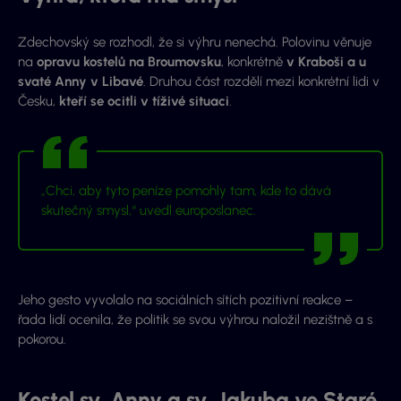
Zdechovský se rozhodl, že si výhru nenechá. Polovinu věnuje
na
opravu kostelů na Broumovsku
, konkrétně
v Kraboši a u
svaté Anny v Libavé
. Druhou část rozdělí mezi konkrétní lidi v
Česku,
kteří se ocitli v tíživé situaci
.
„Chci, aby tyto peníze pomohly tam, kde to dává
skutečný smysl,“ uvedl europoslanec.
Jeho gesto vyvolalo na sociálních sítích pozitivní reakce –
řada lidí ocenila, že politik se svou výhrou naložil nezištně a s
pokorou.
Kostel sv. Anny a sv. Jakuba ve Staré