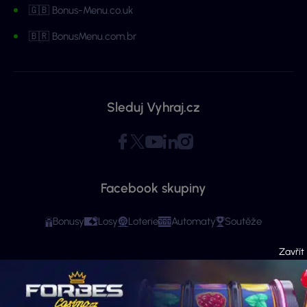
🇬🇧 Bonus-Menu.co.uk
🇧🇷 BonusMenu.com.br
Sleduj Vyhraj.cz
Facebook skupiny
Bonusy
Losy
Loterie
Automaty
Soutěže
Copyright © 2026 - Všechna práva vyhrazena. Vyhraj.cz | Ministerstvo financí
varuje: Účastí na hazardní hře může vzniknout závislost! Stránky mají čistě
informační charakter. Veškeré informace se týkají osob starších 18 let.