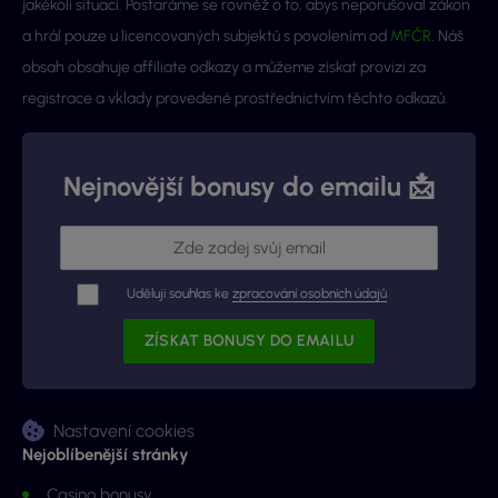
jakékoli situaci. Postaráme se rovněž o to, abys neporušoval zákon
a hrál pouze u licencovaných subjektů s povolením od
MFČR
. Náš
obsah obsahuje affiliate odkazy a můžeme získat provizi za
registrace a vklady provedené prostřednictvím těchto odkazů.
Nejnovější bonusy do emailu 📩
Uděluji souhlas ke
zpracování osobních údajů
Nastavení cookies
Nejoblíbenější stránky
Casino bonusy