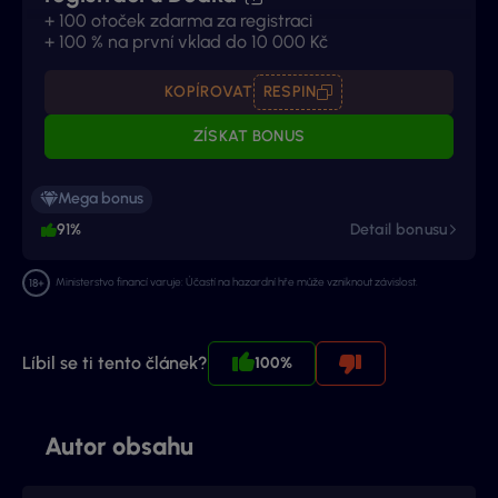
+ 100 otoček zdarma za registraci
+ 100 % na první vklad do 10 000 Kč
KOPÍROVAT
RESPIN
ZÍSKAT BONUS
Mega bonus
91%
Detail bonusu
Ministerstvo financí varuje: Účastí na hazardní hře může vzniknout závislost.
Líbil se ti tento článek?
100%
Autor obsahu