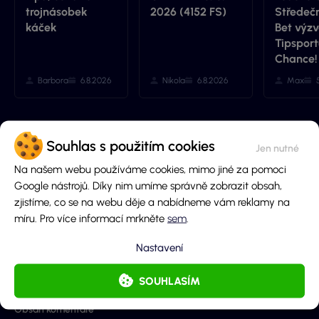
trojnásobek
2026 (4152 FS)
Středečn
káček
Bet výzv
Tipsport
Chance!
Barbora
6.8.2026
Nikola
6.8.2026
Max
Souhlas s použitím cookies
Přidej komentář
Na našem webu používáme cookies, mimo jiné za pomoci
Jméno
Google nástrojů. Díky nim umíme správně zobrazit obsah,
zjistíme, co se na webu děje a nabídneme vám reklamy na
míru. Pro více informací mrkněte
sem
.
E-mail (nebude zobrazen)
Nastavení
SOUHLASÍM
Obsah komentáře