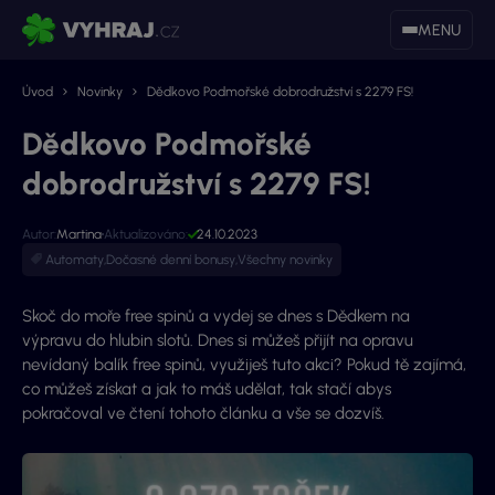
MENU
Úvod
Novinky
Dědkovo Podmořské dobrodružství s 2279 FS!
Dědkovo Podmořské
dobrodružství s 2279 FS!
Autor:
Martina
Aktualizováno:
24.10.2023
Automaty
,
Dočasné denní bonusy
,
Všechny novinky
Skoč do moře free spinů a vydej se dnes s Dědkem na
výpravu do hlubin slotů. Dnes si můžeš přijít na opravu
nevídaný balík free spinů, využiješ tuto akci? Pokud tě zajímá,
co můžeš získat a jak to máš udělat, tak stačí abys
pokračoval ve čtení tohoto článku a vše se dozvíš.