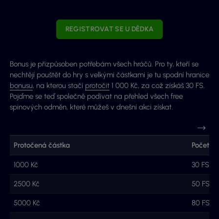
REGISTROVAT SE U DĚDKA
Bonus je přizpůsoben potřebám všech hráčů. Pro ty, kteří se
nechtějí pouštět do hry s velkými částkami je tu spodní hranice
bonusu
, na kterou stačí
protočit
1 000 Kč, za což získáš 30 FS.
Pojďme se teď společně podívat na přehled všech free
spinových odměn, které můžeš v dnešní akci získat.
Protočená částka
Počet fr
1000 Kč
30 FS
2500 Kč
50 FS
5000 Kč
80 FS