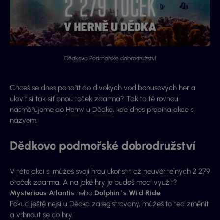
Dědkovo Podmořské dobrodružství
Chceš se dnes ponořit do divokých vod bonusových her a
ulovit si tak síť pnou toček zdarma? Tak to tě rovnou
nasměřujeme do
Herny u Dědka
, kde dnes probíhá akce s
názvem:
Dědkovo podmořské dobrodružství
V této akci si můžeš svojí hrou ukořistit až neuvěřitelných 2 279
otoček zdarma. A na jaké
hry
je budeš moci využít?
Mysterious Atlantis
nebo
Dolphin´s Wild Ride
.
Pokud ještě nejsi u Dědka zaregistrovaný, můžeš to teď změnit
a vrhnout se do hry.