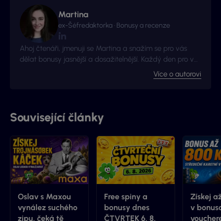
Martina
ex-Šéfredaktorka · Bonusy a recenze
Ahoj čtenáři, jmenuji se Martina a snažím se pro vás
dělat bonusy jasnější a dosažitelnější. Každý den pro vás
mám přehled denních bonusů a novinky ze světa
Více o autorovi
hazardních her.
Související články
Oslav s Maxou
Free spiny a
Získej a
vynález suchého
bonusy dnes
v bonus
zipu, čeká tě
ČTVRTEK 6. 8.
vouchere