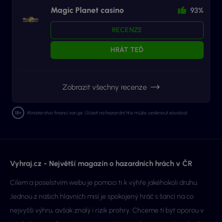
Magic Planet casino
93%
RECENZE
HRÁT TEĎ
Zobrazit všechny recenze
Ministerstvo financí varuje: Účastí na hazardní hře může vzniknout závislost.
Vyhraj.cz - Největší magazín o hazardních hrách v ČR
Cílem a poselstvím webu je pomoci ti k výhře jakéhokoli druhu.
Jednou z našich hlavních misí je spokojený hráč s šancí na co
nejvyšší výhru, avšak znalý i rizik prohry. Chceme ti být oporou v