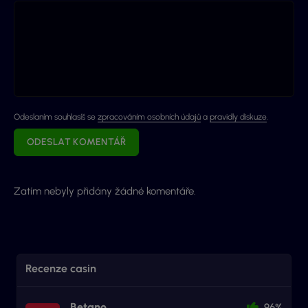
Odeslaním souhlasíš se
zpracováním osobních údajů
a
pravidly diskuze
.
ODESLAT KOMENTÁŘ
Zatím nebyly přidány žádné komentáře.
Recenze casin
Betano
96%