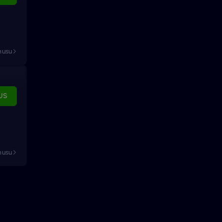
nusu
US
nusu