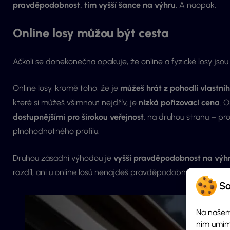
pravděpodobnost, tím vyšší šance na výhru
. A naopak.
Online losy můžou být cesta
Ačkoli se donekonečna opakuje, že online a fyzické losy jsou 
Online losy, kromě toho, že je
můžeš hrát z pohodlí vlastní
které si můžeš všimnout nejdřív, je
nízká pořizovací cena
. O
dostupnějšími pro širokou veřejnost
, na druhou stranu – pro
plnohodnotného profilu.
Druhou zásadní výhodou je
vyšší pravděpodobnost na výh
rozdíl, ani u online losů nenajdeš pravděpodobnost 1 : 1, ale
So
Na našem
nim umím