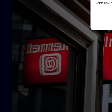
vám rekl