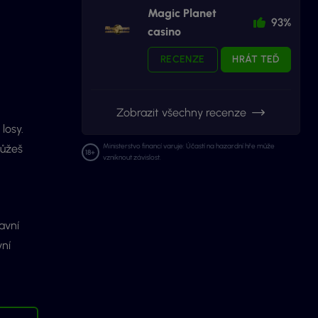
Magic Planet
93%
casino
RECENZE
HRÁT TEĎ
Zobrazit všechny recenze
losy.
Ministerstvo financí varuje: Účastí na hazardní hře může
můžeš
vzniknout závislost.
avní
vní