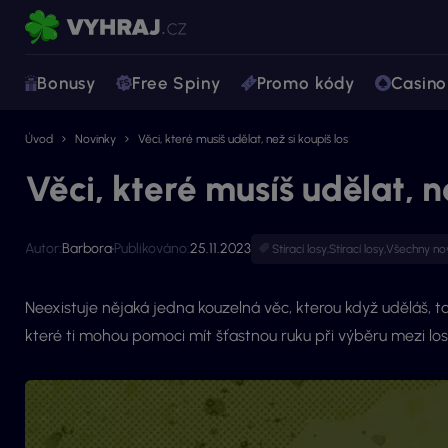
Bonusy
Free Spiny
Promo kódy
Casino
Úvod
Novinky
Věci, které musíš udělat, než si koupíš los
Věci, které musíš udělat, ne
Autor:
Barbora
Publikováno:
25.11.2023
Stírací losy
,
Stírací losy
,
Všechny no
Neexistuje nějaká jedna kouzelná věc, kterou když uděláš, tak
které ti mohou pomoci mít šťastnou ruku při výběru mezi los