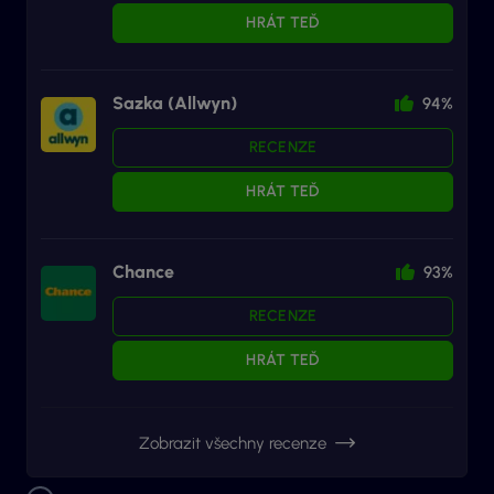
HRÁT TEĎ
Sazka (Allwyn)
94%
RECENZE
HRÁT TEĎ
Chance
93%
RECENZE
HRÁT TEĎ
Zobrazit všechny recenze