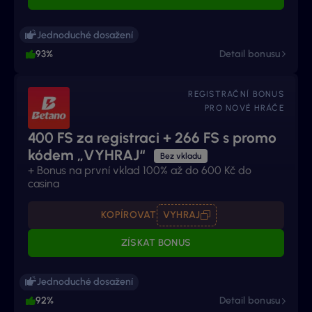
Jednoduché dosažení
93%
Detail bonusu
REGISTRAČNÍ BONUS
PRO NOVÉ HRÁČE
400 FS za registraci + 266 FS s promo
kódem „VYHRAJ“
Bez vkladu
+ Bonus na první vklad 100% až do 600 Kč do
casina
KOPÍROVAT
VYHRAJ
ZÍSKAT BONUS
Jednoduché dosažení
92%
Detail bonusu