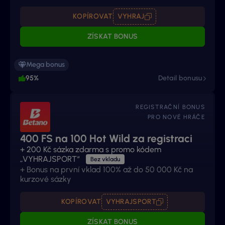
KOPÍROVAT
VYHRAJ
ZÍSKAT BONUS
Mega bonus
95%
Detail bonusu
REGISTRAČNÍ BONUS
PRO NOVÉ HRÁČE
400 FS na 100 Hot Wild za registraci
+
200 Kč sázka zdarma s promo kódem
„VYHRAJSPORT“
Bez vkladu
+ Bonus na první vklad 100% až do 50 000 Kč na
kurzové sázky
KOPÍROVAT
VYHRAJSPORT
ZÍSKAT BONUS