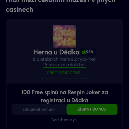
casinech
Herna u Dědka
95%
8 platebních metod
2 typy her
15 provozovatelů her
PŘEČÍST RECENZI
100 Free spinů na Respin Joker za
registraci u Dědka
Jak získat bonus
ZÍSKAT BONUS
Další bonusy