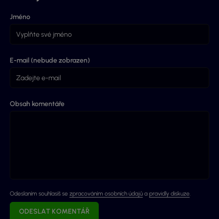
Jméno
E-mail (nebude zobrazen)
Obsah komentáře
Odeslaním souhlasíš se
zpracováním osobních údajů
a
pravidly diskuze
.
ODESLAT KOMENTÁŘ