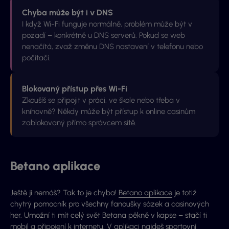
Chyba může být i v DNS
I když Wi-Fi funguje normálně, problém může být v
pozadí – konkrétně u DNS serverů. Pokud se web
nenačítá, zvaž změnu DNS nastavení v telefonu nebo
počítači.
Blokovaný přístup přes Wi-Fi
Zkoušíš se připojit v práci, ve škole nebo třeba v
knihovně? Někdy může být přístup k online casinům
zablokovaný přímo správcem sítě.
Betano aplikace
Ještě ji nemáš? Tak to je chyba!
Betano aplikace
je totiž
chytrý pomocník pro všechny fanoušky sázek a casinových
her. Umožní ti mít celý svět Betana pěkně v kapse – stačí ti
mobil a připojení k internetu. V aplikaci najdeš
sportovní