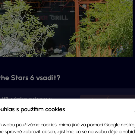
he Stars 6 vsadit?
0 Kč sázka zdarma
KOPÍROVAT
1000ZDARM
uhlas s použitím cookies
ZÍSKAT BONUS
ázka zdarma
 webu používáme cookies, mimo jiné za pomoci Google nástroj
e správně zobrazit obsah, zjistíme, co se na webu děje a nab