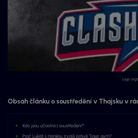
Logo orga
Obsah článku o soustředění v Thajsku v rá
Kdo jsou účastníci soustředění?
Proč Lukáš s Hankou zvolili právě Tiger gym?