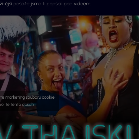
žitější pasáže jsme ti popsali pod videem:
ete marketing souborů cookie
volíte tento obsah