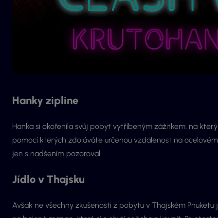
Hanky zipline
Hanka si okořenila svůj pobyt vytříbeným zážitkem, na kter
pomocí kterých zdoláváte určenou vzdálenost na ocelovém l
jen s nadšením pozoroval.
Jídlo v Thajsku
Avšak ne všechny zkušenosti z pobytu v Thajském Phuketu js