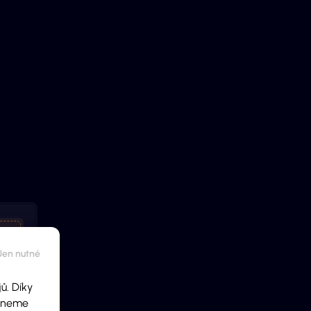
A
ů. Díky
ídneme