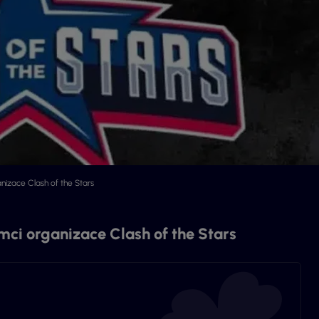
nizace Clash of the Stars
mci organizace Clash of the Stars