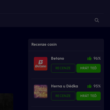
Recenze casin
Betano
96%
RECENZE
HRÁT TEĎ
Herna u Dědka
95%
RECENZE
HRÁT TEĎ