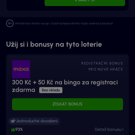
Ministerstvo financí varuje: Účastí na hazardní hře může vzniknout závislost.
Užij si i bonusy na tyto loterie
REGISTRAČNÍ BONUS
PRO NOVÉ HRÁČE
300 Kč + 50 Kč na bingo za registraci
zdarma
Bez vkladu
ZÍSKAT BONUS
Jednoduché dosažení
93%
Detail bonusu