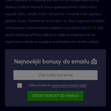
Cílem a poselstvím webu je pomoci ti k výhře jakéhokoli druhu.
Jednou z našich hlavních misí je spokojený hráč s šancí na co
nejvyšší výhru, avšak znalý i rizik prohry. Chceme ti být oporou v
jakékoli situaci. Postaráme se rovněž o to, abys neporušoval zákon
a hrál pouze u licencovaných subjektů s povolením od
MFČR
. Náš
obsah obsahuje affiliate odkazy a můžeme získat provizi za
registrace a vklady provedené prostřednictvím těchto odkazů.
Nejnovější bonusy do emailu 📩
Uděluji souhlas ke
zpracování osobních údajů