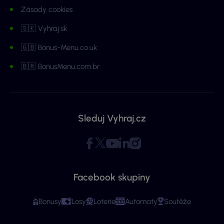
Zásady cookies
🇸🇰 Vyhraj.sk
🇬🇧 Bonus-Menu.co.uk
🇧🇷 BonusMenu.com.br
Sleduj Vyhraj.cz
Facebook skupiny
Bonusy
Losy
Loterie
Automaty
Soutěže