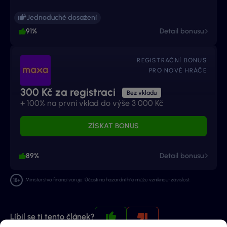
Jednoduché dosažení
91%
Detail bonusu
REGISTRAČNÍ BONUS
PRO NOVÉ HRÁČE
300 Kč za registraci
Bez vkladu
+ 100% na první vklad do výše 3 000 Kč
ZÍSKAT BONUS
89%
Detail bonusu
Ministerstvo financí varuje: Účastí na hazardní hře může vzniknout závislost.
Líbil se ti tento článek?