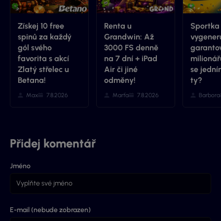
Získej 10 free
Renta u
Sportka
spinů za každý
Grandwin: Až
vygener
gól svého
3000 FS denně
garanto
favorita s akcí
na 7 dní + iPad
milionář
Zlatý střelec u
Air či jiné
se jední
Betana!
odměny!
ty?
Max
7.8.2026
Marťa
7.8.2026
Barbora
Přidej komentář
Jméno
E-mail (nebude zobrazen)