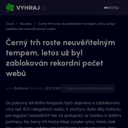
MENU
Úvod
Novinky
Černý trh roste neuvěřitelným tempem, letos už byl
zablokován rekordní počet webů
Černý trh roste neuvěřitelným
tempem, letos už byl
zablokován rekordní počet
webů
Autor:
Barbora
Publikováno:
12.12.2024
Loterie
,
Loterie
,
Všechny novinky
Do poloviny letošního listopadu bylo objeveno a zablokováno
více než 400 nelegálních webů. K záchytu došlo díky Institutu
pro regulaci hazardních her ve spolupráci se Sazkou a dalšími
partnery. Na černý trh hráče lákají vysoké výhry, které však