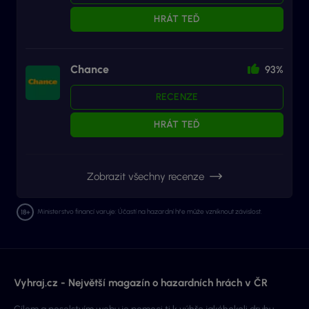
HRÁT TEĎ
Chance
93%
RECENZE
HRÁT TEĎ
Zobrazit všechny recenze
Ministerstvo financí varuje: Účastí na hazardní hře může vzniknout závislost.
Vyhraj.cz - Největší magazín o hazardních hrách v ČR