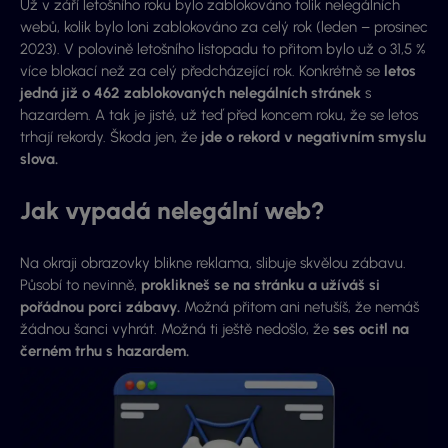
Už v září letošního roku bylo zablokováno tolik nelegálních
webů, kolik bylo loni zablokováno za celý rok (leden – prosinec
2023). V polovině letošního listopadu to přitom bylo už o 31,5 %
více blokací než za celý předcházející rok. Konkrétně se
letos
jedná již o 462 zablokovaných nelegálních stránek
s
hazardem. A tak je jisté, už teď před koncem roku, že se letos
trhají rekordy. Škoda jen, že
jde o rekord v negativním smyslu
slova.
Jak vypadá nelegální web?
Na okraji obrazovky blikne reklama, slibuje skvělou zábavu.
Působí to nevinně,
proklikneš se na stránku a užíváš si
pořádnou porci zábavy.
Možná přitom ani netušíš, že nemáš
žádnou šanci vyhrát. Možná ti ještě nedošlo, že
ses ocitl na
černém trhu s hazardem.