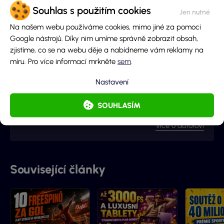
Souhlas s použitím cookies
Autor obsahu
Na našem webu používáme cookies, mimo jiné za pomoci
Google nástrojů. Díky nim umíme správně zobrazit obsah,
zjistíme, co se na webu děje a nabídneme vám reklamy na
míru. Pro více informací mrkněte
sem
.
Barbora
Redaktorka · Loterie a stírací losy
Nastavení
Jsem Barča, ráda a poutavě píšu o běžných i složitých
SOUHLASÍM
tématech, přicházím s neotřelými nápady a ještě o
kousek radši se zlepšuji a získávám nové zkušenosti. I to
Více o autorovi
je důvod proč jsme s Vyhraj.cz navázali kontakt -
začalo to jako nová zkušenost, pokračuje to jako skvělá
spolupráce.
Související články