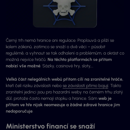
Černý trh nemá hranice ani regulace. Proplouvá a plíží se
kolem zákonů, zatímco se snaží o dvě věci – působit
regulérně, a vyhnout se tak odhalení a problémům, a okrást co
možná nejvíce hráčů.
Na těchto platformách se přitom
nabízí vše možné
. Sázky, casinové hry, sloty,…
Velká část nelegálních webů přitom cílí na zranitelné hráče,
kteří čelí riziku závislosti nebo
se závislostí přímo bojují
. Takto
zranitelní jedinci jsou pro hazardní weby na černém trhu zlatý
důl, protože často nemají stopku a hranice. Sám
web je
přitom ve hře nijak neomezuje a žádné zdravé hranice jim
nedoporučuje
.
Ministerstvo financí se snaží