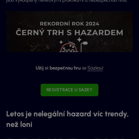
jsou vykoupeny neférovými praktikami a nebezpečnou hrou.
Užij si bezpečnou hru
se
Sazkou
!
REGISTRACE U SAZKY
Letos je nelegální hazard víc trendy,
než loni