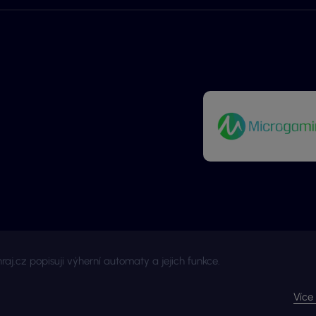
aj.cz popisuji výherní automaty a jejich funkce.
Více 