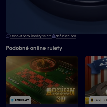
Bonusy na rulety
Obnovit herní kredity ve hře
Nefu
Obnovit herní kredity ve hře
Nefunkční hra
Podobné online rulety