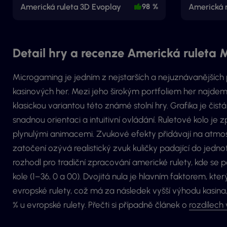
Americká ruleta 3D Evoplay
98 %
Americká 
Detail hry a recenze Americká ruleta
Microgaming je jedním z nejstarších a nejuznávanějších 
kasinových her. Mezi jeho širokým portfoliem her najdem
klasickou variantou této známé stolní hry. Grafika je čis
snadnou orientaci a intuitivní ovládání. Ruletové kolo je 
plynulými animacemi. Zvukové efekty přidávají na atmos
zatočení ozývá realistický zvuk kuličky padající do jedno
rozhodl pro tradiční zpracování americké rulety, kde se 
kole (1–36, 0 a 00). Dvojitá nula je hlavním faktorem, kter
evropské rulety, což má za následek vyšší výhodu kasina,
% u evropské rulety. Přečti si případně článek o
rozdílech 