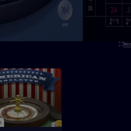
nkční hra
Na 