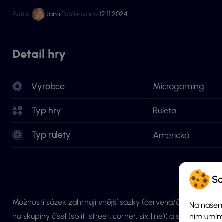
Autor:
Jana
Publikováno:
12.11.2024
Detail hry
Výrobce
Microgaming
Typ hry
Ruleta
Typ rulety
Americká
So
Možnosti sázek zahrnují vnější sázky (červená/černá, sudá/lic
Na našem
na skupiny čísel (split, street, corner, six line)) a sázky na
nim umím