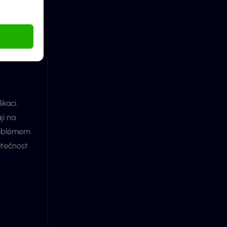
ředchozích
kací.
jí na
problémem
utečnost