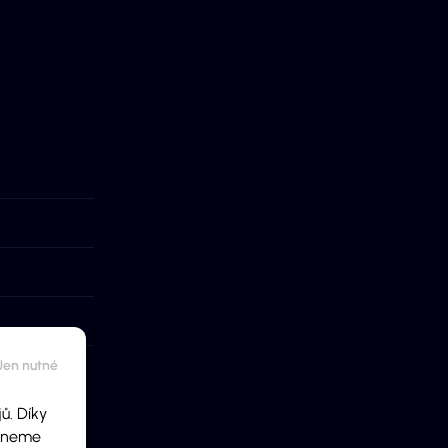
číslo, sázky
ů. Díky
 Hráč má
ídneme