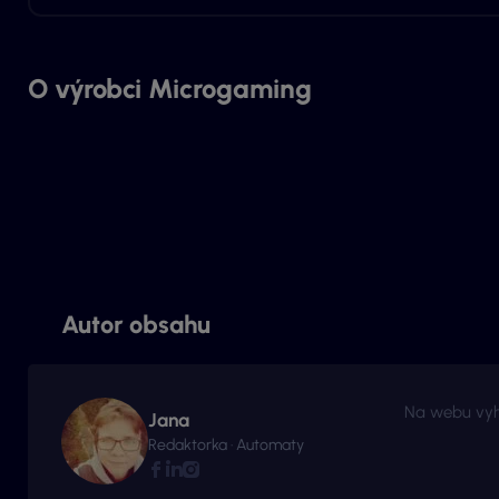
O výrobci Microgaming
Autor obsahu
Na webu vyhr
Jana
Redaktorka · Automaty