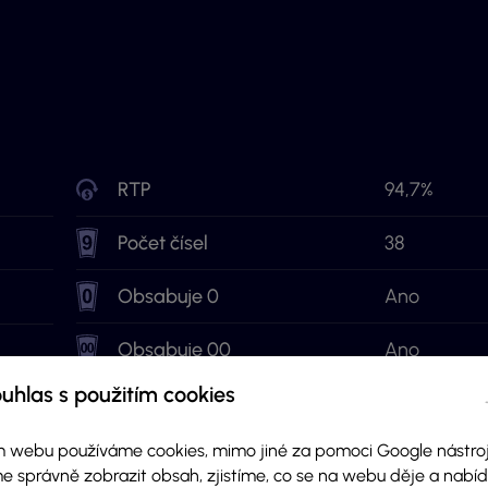
RTP
94,7%
Počet čísel
38
Obsabuje 0
Ano
Obsabuje 00
Ano
uhlas s použitím cookies
há, vysoká/nízká čísla), vnitřní sázky (přímé sázky na konkrétní 
 webu používáme cookies, mimo jiné za pomoci Google nástroj
 nulová pole (0 a 00). Hráči mohou rychle umístit opakované sázky.
e správně zobrazit obsah, zjistíme, co se na webu děje a nab