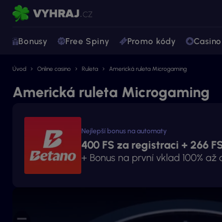
Bonusy
Free Spiny
Promo kódy
Casino
Úvod
Online casino
Ruleta
Americká ruleta Microgaming
Americká ruleta Microgaming
Nejlepší bonus na automaty
400 FS za registraci + 266
+ Bonus na první vklad 100% až 