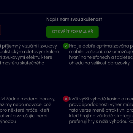
Napiš nám svou zkušenost
OTEVŘÍT FORMULÁŘ
í příjemný vizuální i zvukový
Hra je dobře optimalizována p
realistickým ruletovým kolem
mobilní zařízení, což umožňuje
mi zvukovými efekty, které
hraní na telefonech a tablete
atmosféru skutečného
ohledu na velikost obrazovky.
ízí žádné moderní bonusy,
Kvůli vyšší výhodě kasina a me
 režimy nebo inovace, což
pravděpodobnosti výher můž
pro některé hráče, kteří
tato verze méně atraktivní pro
ativní a vzrušující herní
kteří hrají na základě strategií
výhodou.
preferují hry s nižší výhodou ka