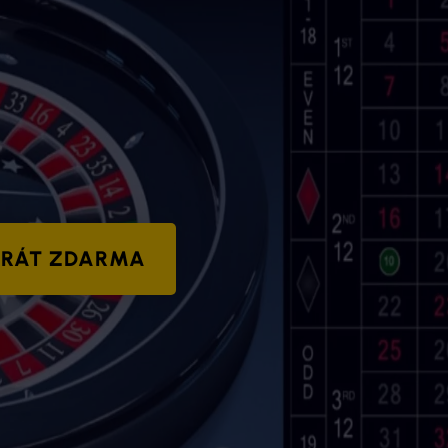
HRÁT ZDARMA