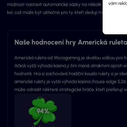
vám rekl
možnost nastavit automatické sázky na několik po sobě jdo
kol, což může být užitečné pro ty, kteří sledují trendy nebo 
Naše hodnocení hry Americká rulet
Americká ruleta od Microgaming je skvělou volbou pro hrá
Ačkoli vyšší výhoda kasina ji činí méně atraktivní oproti 
hodnotě. Hra si zachovává tradiční kouzlo rulety a je ide
americké rulety je vyšší výhoda kasina (house edge 5,26 
může odradit některé strategické hráče, kteří preferují v
94%