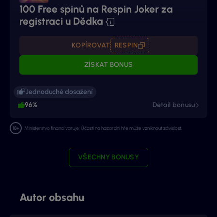
100 Free spinů na Respin Joker za
registraci u Dědka
KOPÍROVAT
RESPIN
ZÍSKAT BONUS
Jednoduché dosažení
96%
Detail bonusu
Ministerstvo financí varuje: Účastí na hazardní hře může vzniknout závislost.
VŠECHNY BONUSY
Autor obsahu