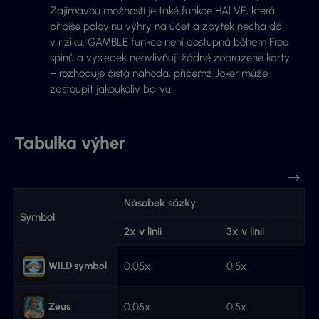
Zajímavou možností je také funkce HALVE, která
připíše polovinu výhry na účet a zbytek nechá dál
v riziku. GAMBLE funkce není dostupná během Free
spinů a výsledek neovlivňují žádné zobrazené karty
– rozhoduje čistá náhoda, přičemž Joker může
zastoupit jakoukoliv barvu.
Tabulka výher
Násobek sázky
Symbol
2x v linii
3x v linii
WILD symbol
0,05x
0,5x
Zeus
0,05x
0,5x