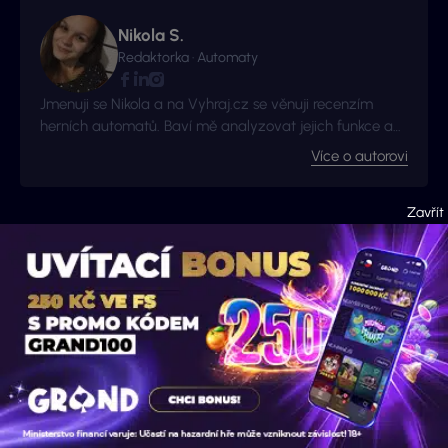
Nikola S.
Redaktorka · Automaty
Jmenuji se Nikola a na Vyhraj.cz se věnuji recenzím
herních automatů. Baví mě analyzovat jejich funkce a
přinášet čtenářům přehledné a objektivní informace,
Více o autorovi
které jim usnadní výběr. Mým cílem je tvořit
srozumitelný obsah, který bude užitečný jak pro
začátečníky, tak pro zkušenější hráče.
Přidej komentář
Jméno
E-mail (nebude zobrazen)