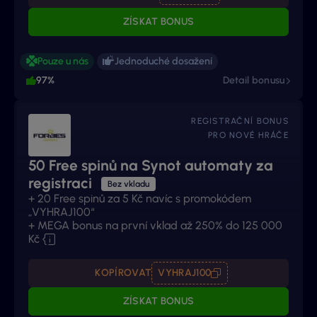
ZÍSKAT BONUS
Pouze u nás
Jednoduché dosažení
97%
Detail bonusu
REGISTRAČNÍ BONUS
PRO NOVÉ HRÁČE
50 Free spinů na Synot automaty za
registraci
Bez vkladu
+ 20 Free spinů za 5 Kč navíc s promokódem
„VYHRAJ100“
+ MEGA bonus na první vklad až 250% do 125 000
Kč
KOPÍROVAT
VYHRAJ100
ZÍSKAT BONUS