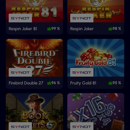
Respin Joker 81
99 %
Respin Joker
98 %
Firebird Double 27
96 %
Fruity Gold 81
95 %