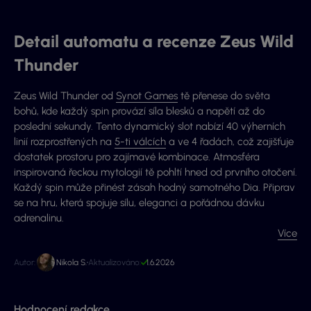
Detail automatu a recenze Zeus Wild
Thunder
Zeus Wild Thunder od
Synot Games
tě přenese do světa
bohů, kde každý spin provází síla blesků a napětí až do
poslední sekundy. Tento dynamický slot nabízí 40 výherních
linií rozprostřených na
5-ti válcích
a ve 4 řadách, což zajišťuje
dostatek prostoru pro zajímavé kombinace. Atmosféra
inspirovaná řeckou mytologií tě pohltí hned od prvního otočení.
Každý spin může přinést zásah hodný samotného Dia. Připrav
se na hru, která spojuje sílu, eleganci a pořádnou dávku
adrenalinu.
Více
Autor:
Nikola S.
Aktualizováno:
1.6.2026
Hodnocení redakce