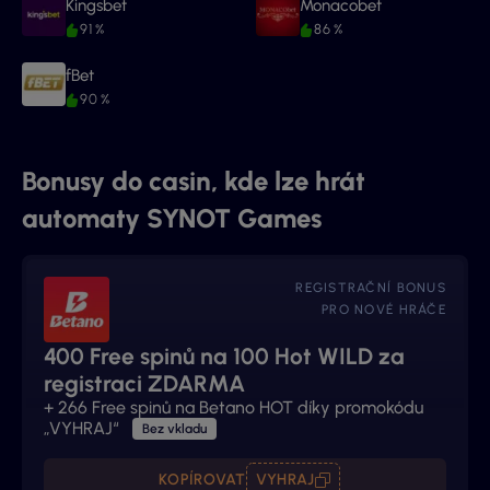
Kingsbet
Monacobet
91 %
86 %
fBet
90 %
Bonusy do casin, kde lze hrát
automaty SYNOT Games
REGISTRAČNÍ BONUS
PRO NOVÉ HRÁČE
400 Free spinů na 100 Hot WILD za
registraci ZDARMA
+
266 Free spinů na Betano HOT díky promokódu
„VYHRAJ“
Bez vkladu
KOPÍROVAT
VYHRAJ