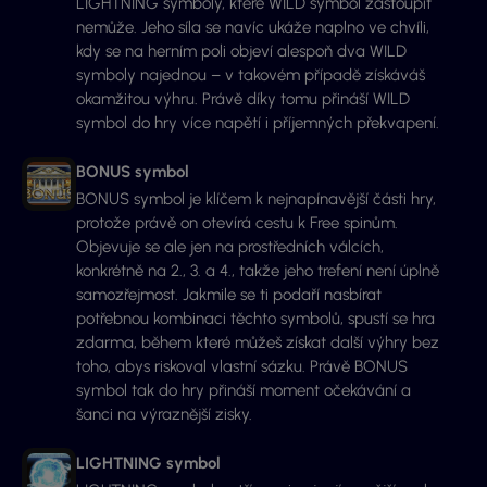
LIGHTNING symboly, které WILD symbol zastoupit
nemůže. Jeho síla se navíc ukáže naplno ve chvíli,
kdy se na herním poli objeví alespoň dva WILD
symboly najednou – v takovém případě získáváš
okamžitou výhru. Právě díky tomu přináší WILD
symbol do hry více napětí i příjemných překvapení.
BONUS symbol
BONUS symbol je klíčem k nejnapínavější části hry,
protože právě on otevírá cestu k Free spinům.
Objevuje se ale jen na prostředních válcích,
konkrétně na 2., 3. a 4., takže jeho trefení není úplně
samozřejmost. Jakmile se ti podaří nasbírat
potřebnou kombinaci těchto symbolů, spustí se hra
zdarma, během které můžeš získat další výhry bez
toho, abys riskoval vlastní sázku. Právě BONUS
symbol tak do hry přináší moment očekávání a
šanci na výraznější zisky.
LIGHTNING symbol