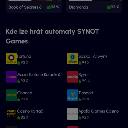
Book of Secrets 6
93 %
Diamondz
92 %
Kde lze hrát automaty SYNOT
Games
Fortuna
Sazka (Allwyn)
93 %
94 %
Maxa (Loterie Korunka)
Synot
93 %
90 %
Chance
Tipsport
93 %
93 %
Casino Kartáč
Apollo Games Casino
82 %
92 %