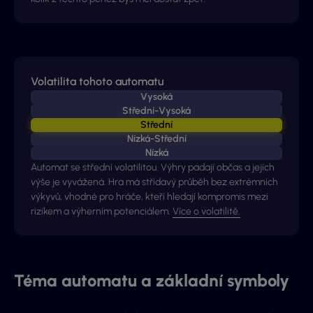
Volatilita tohoto automatu
Vysoká
Střední-Vysoká
Střední
Nízká-Střední
Nízká
Automat se střední volatilitou. Výhry padají občas a jejich
výše je vyvážená. Hra má střídavý průběh bez extrémních
výkyvů, vhodné pro hráče, kteří hledají kompromis mezi
rizikem a výherním potenciálem.
Více o volatilitě.
Téma automatu a základní symboly