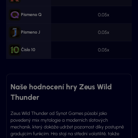
Písmeno Q
0,05x
Písmeno J
0,05x
Číslo 10
0,05x
Naše hodnocení hry Zeus Wild
Thunder
Zeus Wild Thunder od Synot Games působí jako
povedený mix mytologie a moderních slotových
mechanik, který dokáže udržet pozornost díky postupně
gradujícím funkcím. Hra stojí na střední volatilitě, takže