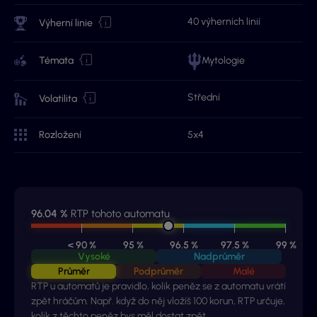
40 výherních linií
Výherní linie
Témata
Mytologie
Střední
Volatilita
Rozložení
5x4
96.04 %
RTP tohoto automatu
< 90 %
95 %
96.5 %
97.5 %
99 %
Vysoké
Nadprůměr
Průměr
Podprůměr
Malé
RTP u automatů je pravidlo, kolik peněz se z automatu vrátí
zpět hráčům. Např. když do něj vložíš 100 korun, RTP určuje,
kolik z těchto peněz bys měl dostat zpět.