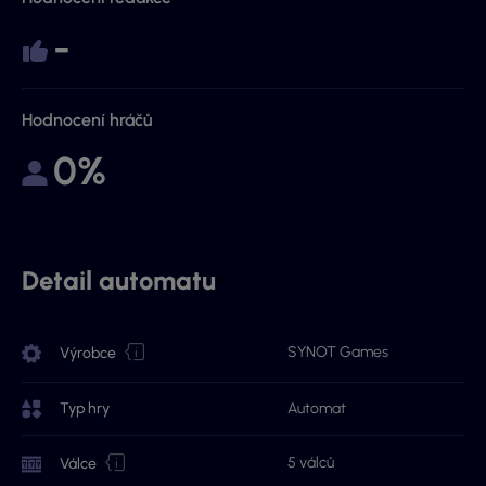
-
Hodnocení hráčů
0%
Detail automatu
SYNOT Games
Výrobce
Typ hry
Automat
5 válců
Válce