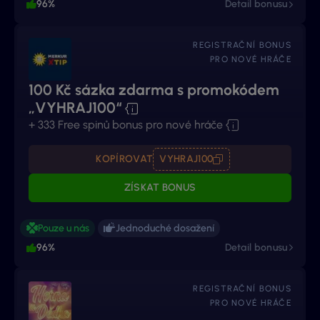
96%
Detail bonusu
REGISTRAČNÍ BONUS
PRO NOVÉ HRÁČE
100 Kč sázka zdarma s promokódem
„VYHRAJ100“
+ 333 Free spinů bonus pro nové hráče
KOPÍROVAT
VYHRAJ100
ZÍSKAT BONUS
Pouze u nás
Jednoduché dosažení
96%
Detail bonusu
REGISTRAČNÍ BONUS
PRO NOVÉ HRÁČE