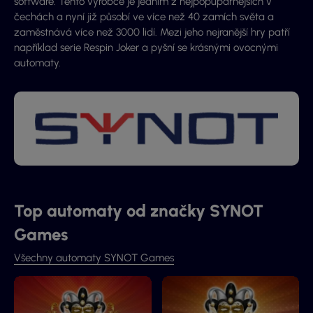
software. Tento výrobce je jedním z nejpopupárnějších v
čechách a nyní již působí ve více než 40 zamích světa a
zaměstnává více než 3000 lidí. Mezi jeho nejranější hry patří
například serie Respin Joker a pyšní se krásnými ovocnými
automaty.
Top automaty od značky SYNOT
Games
Všechny automaty SYNOT Games