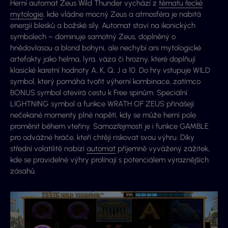
Herní automat Zeus Wild Thunder vychází z
tématu řecké
mytologie
, kde vládne mocný Zeus a atmosféra je nabitá
energií blesků a božské síly. Automat staví na ikonických
symbolech – dominuje samotný Zeus, doplněný o
hnědovlasou a blond bohyni, ale nechybí ani mytologické
artefakty jako helma, lyra, váza či hrozny, které doplňují
klasické karetní hodnoty A, K, Q, J a 10. Do hry vstupuje WILD
symbol, který pomáhá tvořit výherní kombinace, zatímco
BONUS symbol otevírá cestu k Free spinům. Speciální
LIGHTNING symbol a funkce WRATH OF ZEUS přinášejí
nečekané momenty plné napětí, kdy se může herní pole
proměnit během vteřiny. Samozřejmostí je i funkce GAMBLE
pro odvážné hráče, kteří chtějí riskovat svou výhru. Díky
střední volatilitě nabízí
automat
příjemně vyvážený zážitek,
kde se pravidelné výhry prolínají s potenciálem výraznějších
zásahů.