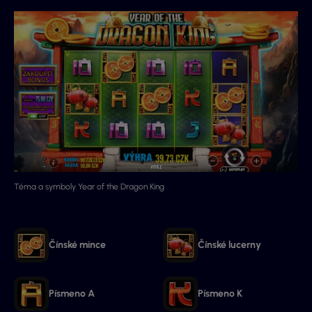
Téma a symboly Year of the Dragon King
Čínské mince
Čínské lucerny
Písmeno A
Písmeno K