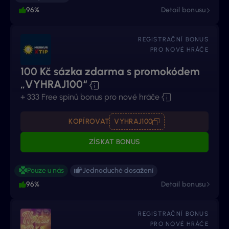
96%
Detail bonusu
REGISTRAČNÍ BONUS
PRO NOVÉ HRÁČE
100 Kč sázka zdarma s promokódem
„VYHRAJ100“
+ 333 Free spinů bonus pro nové hráče
KOPÍROVAT
VYHRAJ100
ZÍSKAT BONUS
Pouze u nás
Jednoduché dosažení
96%
Detail bonusu
REGISTRAČNÍ BONUS
PRO NOVÉ HRÁČE