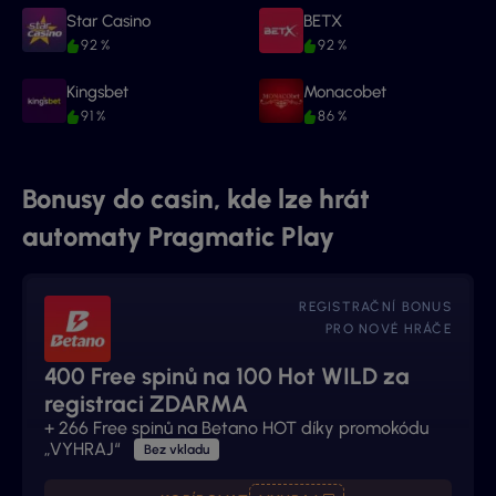
Star Casino
BETX
92 %
92 %
Kingsbet
Monacobet
91 %
86 %
Bonusy do casin, kde lze hrát
automaty Pragmatic Play
REGISTRAČNÍ BONUS
PRO NOVÉ HRÁČE
400 Free spinů na 100 Hot WILD za
registraci ZDARMA
+
266 Free spinů na Betano HOT díky promokódu
„VYHRAJ“
Bez vkladu