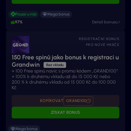
Pouze u nás
Mega bonus
97%
Detail bonusu
REGISTRAČNÍ BONUS
PRO NOVÉ HRÁČE
150 Free spinů jako bonus k registraci u
Grandwin
Bez vkladu
+ 100 Free spinů navíc s promo kódem „GRAND100“
+ 100% k druhému vkladu až do 15 000 Kč nebo
200 % k druhému vkladu od 15 000 Kč do 100 000
Kč
KOPÍROVAT
GRAND100
ZÍSKAT BONUS
Mega bonus