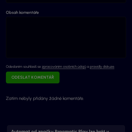
Obsah komentáře
Odeslaním souhlasíš se
zpracováním osobních údajů
a
pravidly diskuze
.
ODESLAT KOMENTÁŘ
Zatím nebyly přidány žádné komentáře.
Automat od značky Pragmatic Play lze hrát v