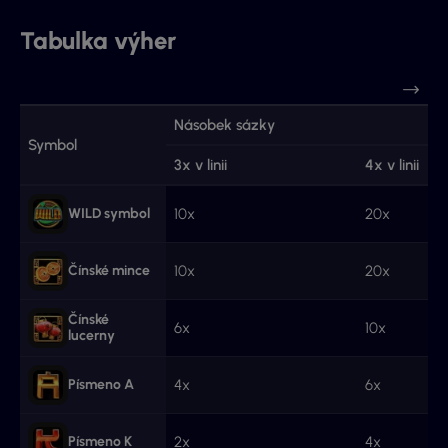
Tabulka výher
Násobek sázky
Symbol
3x v linii
4x v linii
WILD symbol
10x
20x
Čínské mince
10x
20x
Čínské
6x
10x
lucerny
Písmeno A
4x
6x
Písmeno K
2x
4x