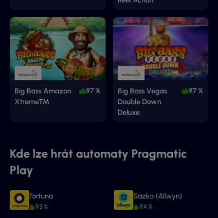
Reel Action
Big Bass Amazon
97 %
Big Bass Vegas
97 %
Xtreme™
Double Down
Deluxe
Kde lze hrát automaty Pragmatic
Play
Fortuna
Sazka (Allwyn)
93 %
94 %