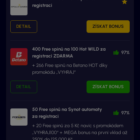
registraci
DETAIL
ZÍSKAT BONUS
400 Free spinů na 100 Hot WILD za
97%
registraci ZDARMA
+ 266 Free spinů na Betano HOT díky
promokódu „VYHRAJ“
DETAIL
ZÍSKAT BONUS
50 Free spinů na Synot automaty
97%
za registraci
+ 20 Free spinů za 5 Kč navíc s promokódem
„VYHRAJ100“ + MEGA bonus na první vklad až
250% do 125 000 Kč