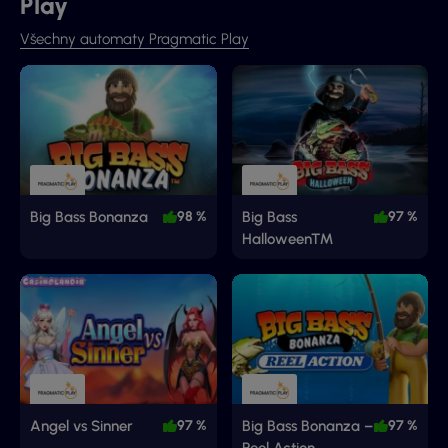
Play
Všechny automaty Pragmatic Play
Big Bass Bonanza
98 %
Big Bass
97 %
Halloween™
Angel vs Sinner
97 %
Big Bass Bonanza –
97 %