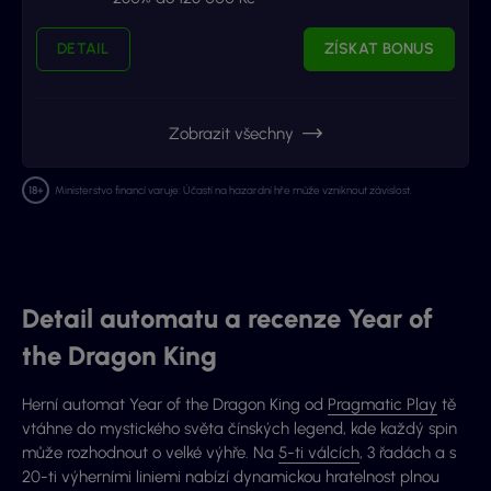
DETAIL
ZÍSKAT BONUS
Zobrazit všechny
Ministerstvo financí varuje: Účastí na hazardní hře může vzniknout závislost.
Detail automatu a recenze Year of
the Dragon King
Herní automat Year of the Dragon King od
Pragmatic Play
tě
vtáhne do mystického světa čínských legend, kde každý spin
může rozhodnout o velké výhře. Na
5-ti válcích
, 3 řadách a s
20-ti výherními liniemi nabízí dynamickou hratelnost plnou