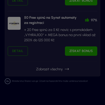
DETAIL
ZÍSKAT BONUS
50 Free spinů na Synot automaty
97%
za registraci
+ 20 Free spinů za 5 Kč navíc s promokódem
„VYHRAJ100“ + MEGA bonus na první vklad až
250% do 125 000 Kč
DETAIL
ZÍSKAT BONUS
Zobrazit všechny
Ministerstvo financí varuje: Účastí na hazardní hře může vzniknout závislost.