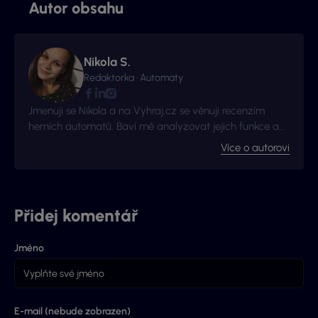
Autor obsahu
Nikola S.
Redaktorka · Automaty
Jmenuji se Nikola a na Vyhraj.cz se věnuji recenzím
herních automatů. Baví mě analyzovat jejich funkce a
přinášet čtenářům přehledné a objektivní informace,
Více o autorovi
které jim usnadní výběr. Mým cílem je tvořit
srozumitelný obsah, který bude užitečný jak pro
začátečníky, tak pro zkušenější hráče.
Přidej komentář
Jméno
E-mail (nebude zobrazen)