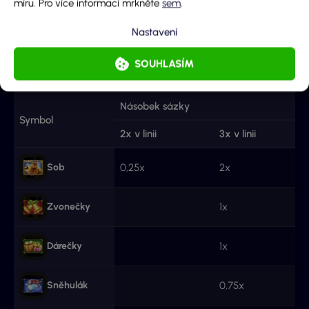
míru. Pro více informací mrkněte
sem
.
Nastavení
Tabulka výher
SOUHLASÍM
Násobek sázky
Symbol
2x v linii
3x v linii
Sob
0,25x
2x
Zvonečky
1x
Dárečky
1x
Sněhulák
0,75x