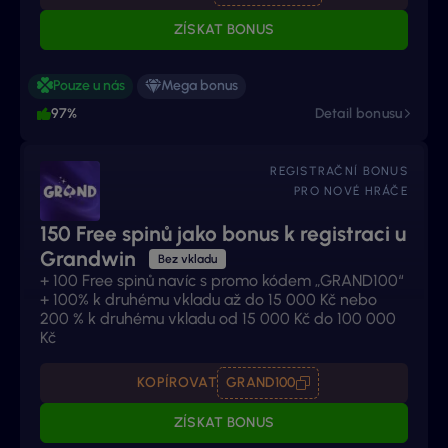
ZÍSKAT BONUS
Pouze u nás
Mega bonus
97%
Detail bonusu
REGISTRAČNÍ BONUS
PRO NOVÉ HRÁČE
150 Free spinů jako bonus k registraci u
Grandwin
Bez vkladu
+ 100 Free spinů navíc s promo kódem „GRAND100“
+ 100% k druhému vkladu až do 15 000 Kč nebo
200 % k druhému vkladu od 15 000 Kč do 100 000
Kč
KOPÍROVAT
GRAND100
ZÍSKAT BONUS