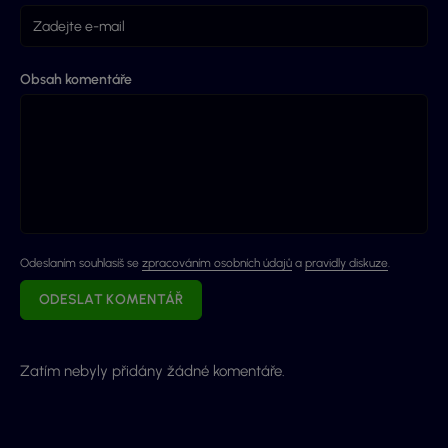
Obsah komentáře
Odeslaním souhlasíš se
zpracováním osobních údajů
a
pravidly diskuze
.
ODESLAT KOMENTÁŘ
Zatím nebyly přidány žádné komentáře.