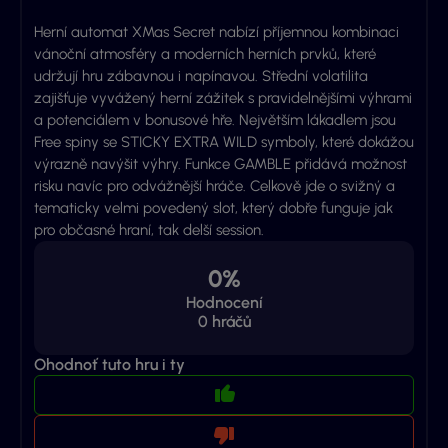
Herní automat XMas Secret nabízí příjemnou kombinaci
vánoční atmosféry a moderních herních prvků, které
udržují hru zábavnou i napínavou. Střední volatilita
zajišťuje vyvážený herní zážitek s pravidelnějšími výhrami
a potenciálem v bonusové hře. Největším lákadlem jsou
Free spiny se STICKY EXTRA WILD symboly, které dokážou
výrazně navýšit výhry. Funkce GAMBLE přidává možnost
risku navíc pro odvážnější hráče. Celkově jde o svižný a
tematicky velmi povedený slot, který dobře funguje jak
pro občasné hraní, tak delší session.
0%
Hodnocení
0
hráčů
Ohodnoť tuto hru i ty