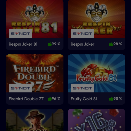
Respin Joker 81
99 %
Respin Joker
98 %
Firebird Double 27
96 %
Fruity Gold 81
95 %