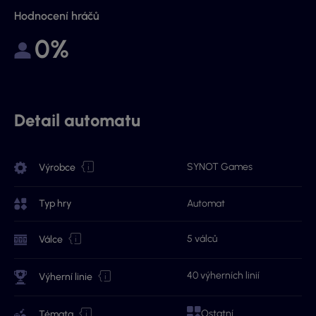
Hodnocení hráčů
0%
Detail automatu
SYNOT Games
Výrobce
Typ hry
Automat
5 válců
Válce
40 výherních linií
Výherní linie
Ostatní
Témata