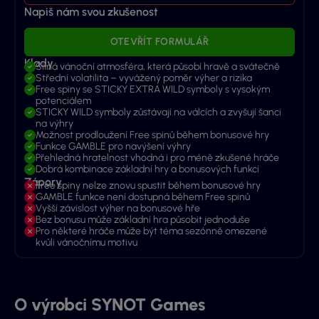
Napiš nám svou zkušenost
OTEVŘÍT FORMULÁŘ
Klady
Silná vánoční atmosféra, která působí hravě a svátečně
Střední volatilita – vyvážený poměr výher a rizika
Free spiny se STICKY EXTRA WILD symboly s vysokým
potenciálem
STICKY WILD symboly zůstávají na válcích a zvyšují šanci
na výhry
Možnost prodloužení Free spinů během bonusové hry
Funkce GAMBLE pro navýšení výhry
Přehledná hratelnost vhodná i pro méně zkušené hráče
Dobrá kombinace základní hry a bonusových funkcí
Zápory
Free spiny nelze znovu spustit během bonusové hry
GAMBLE funkce není dostupná během Free spinů
Vyšší závislost výher na bonusové hře
Bez bonusu může základní hra působit jednoduše
Pro některé hráče může být téma sezónně omezené
kvůli vánočnímu motivu
O výrobci SYNOT Games