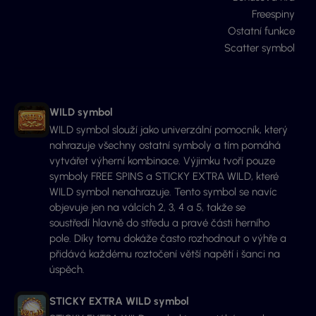
Freespiny
Ostatní funkce
Scatter symbol
WILD symbol
WILD symbol slouží jako univerzální pomocník, který
nahrazuje všechny ostatní symboly a tím pomáhá
vytvářet výherní kombinace. Výjimku tvoří pouze
symboly FREE SPINS a STICKY EXTRA WILD, které
WILD symbol nenahrazuje. Tento symbol se navíc
objevuje jen na válcích 2, 3, 4 a 5, takže se
soustředí hlavně do středu a pravé části herního
pole. Díky tomu dokáže často rozhodnout o výhře a
přidává každému roztočení větší napětí i šanci na
úspěch.
STICKY EXTRA WILD symbol