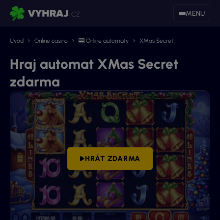
MENU
Úvod
Online casino
🎰 Online automaty
XMas Secret
Hraj automat XMas Secret
zdarma
HRÁT ZDARMA