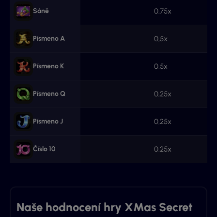
Sáně
0,75x
Písmeno A
0,5x
Písmeno K
0,5x
Písmeno Q
0,25x
Písmeno J
0,25x
Číslo 10
0,25x
Naše hodnocení hry XMas Secret