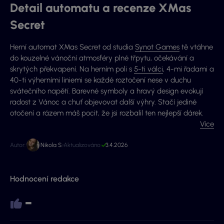
Detail automatu a recenze XMas
Secret
Herní automat XMas Secret od studia
Synot Games
tě vtáhne
do kouzelné vánoční atmosféry plné třpytu, očekávání a
skrytých překvapení. Na herním poli s
5-ti válci
, 4-mi řadami a
40-ti výherními liniemi se každé roztočení nese v duchu
svátečního napětí. Barevné symboly a hravý design evokují
radost z Vánoc a chuť objevovat další výhry. Stačí jediné
otočení a rázem máš pocit, že jsi rozbalil ten nejlepší dárek.
Více
Autor:
Nikola S.
Aktualizováno:
3.4.2026
Hodnocení redakce
-