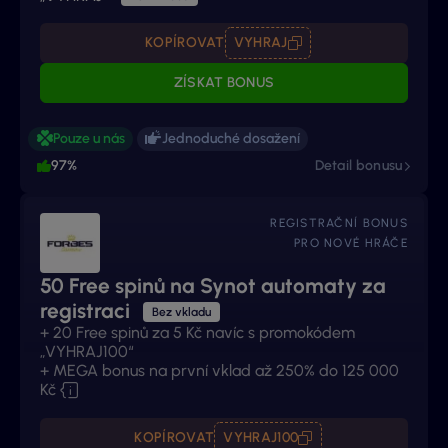
KOPÍROVAT
VYHRAJ
ZÍSKAT BONUS
Pouze u nás
Jednoduché dosažení
97%
Detail bonusu
REGISTRAČNÍ BONUS
PRO NOVÉ HRÁČE
50 Free spinů na Synot automaty za
registraci
Bez vkladu
+ 20 Free spinů za 5 Kč navíc s promokódem
„VYHRAJ100“
+ MEGA bonus na první vklad až 250% do 125 000
Kč
KOPÍROVAT
VYHRAJ100