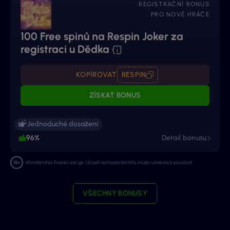
REGISTRAČNÍ BONUS
PRO NOVÉ HRÁČE
100 Free spinů na Respin Joker za
registraci u Dědka
KOPÍROVAT
RESPIN
ZÍSKAT BONUS
Jednoduché dosažení
96%
Detail bonusu
Ministerstvo financí varuje: Účastí na hazardní hře může vzniknout závislost.
VŠECHNY BONUSY