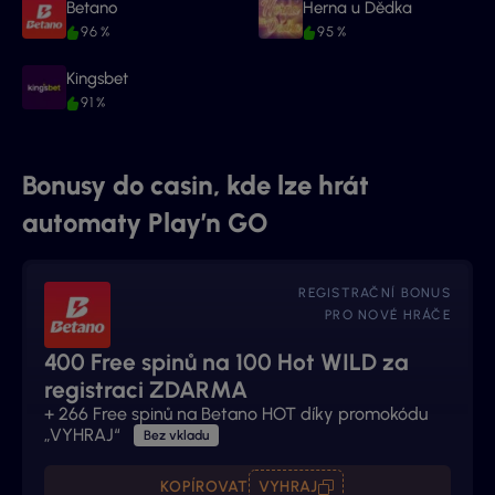
Betano
Herna u Dědka
96 %
95 %
Kingsbet
91 %
Bonusy do casin, kde lze hrát
automaty Play’n GO
REGISTRAČNÍ BONUS
PRO NOVÉ HRÁČE
400 Free spinů na 100 Hot WILD za
registraci ZDARMA
+
266 Free spinů na Betano HOT díky promokódu
„VYHRAJ“
Bez vkladu
KOPÍROVAT
VYHRAJ