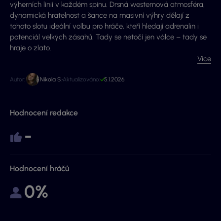
výherních linií v každém spinu. Drsná westernová atmosféra,
dynamická hratelnost a šance na masivní výhry dělají z
tohoto slotu ideální volbu pro hráče, kteří hledají adrenalin i
potenciál velkých zásahů. Tady se netočí jen válce – tady se
hraje o zlato.
Více
Autor:
Nikola S.
Aktualizováno:
5.1.2026
Hodnocení redakce
-
Hodnocení hráčů
0%