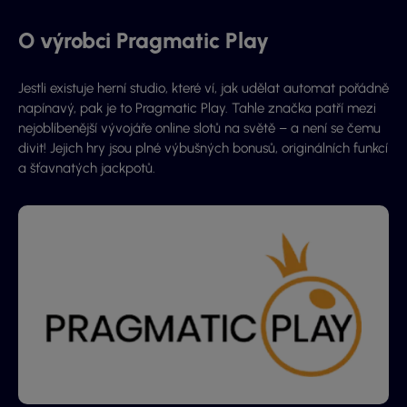
O výrobci Pragmatic Play
Jestli existuje herní studio, které ví, jak udělat automat pořádně
napínavý, pak je to Pragmatic Play. Tahle značka patří mezi
nejoblíbenější vývojáře online slotů na světě – a není se čemu
divit! Jejich hry jsou plné výbušných bonusů, originálních funkcí
a šťavnatých jackpotů.