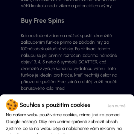
větší kontrolu nad rizikem a potenciálem výhry.
Buy Free Spins
Kolo roztočení zdarma můžeš spustit okamžitě
zakoupením funkce přímo ze základní hry za
100násobek aktuální sázky. Po aktivaci tohoto
nákupu se při prvním roztočení zdarma náhodně
objeví 3, 4, 5 nebo 6 symbolů SCATTER, což
okamžitě zvyšuje šanci na vydatnou výhru. Tato
funkce je ideální pro hráče, kteří nechtějí čekat na
přirozené spuštění Free spinů a chtějí zažít napětí
bonusového kola hned.
Souhlas s použitím cookies
Tabulka výher
Na našem webu používáme cookies, mimo jiné za pomoci
Google nástrojů. Díky nim umíme správně zobrazit obsah,
zjistíme, co se na webu děje a nabídneme vám reklamy na