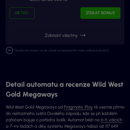
DETAIL
ZÍSKAT BONUS
Zobrazit všechny
Ministerstvo financí varuje: Účastí na hazardní hře může vzniknout závislost.
Detail automatu a recenze Wild West
Gold Megaways
Wild West Gold Megaways od
Pragmatic Play
tě vezme přímo
do nelítostného světa Divokého západu, kde se při každém
zatočení bojuje o pořádný balík. Automat běží na
6-ti válcích
a 7-mi řadách a díky systému Megaways nabízí až 117 649