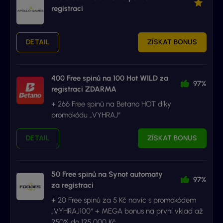
registraci
DETAIL
ZÍSKAT BONUS
400 Free spinů na 100 Hot WILD za
97%
registraci ZDARMA
+ 266 Free spinů na Betano HOT díky
promokódu „VYHRAJ“
DETAIL
ZÍSKAT BONUS
50 Free spinů na Synot automaty
97%
za registraci
+ 20 Free spinů za 5 Kč navíc s promokódem
„VYHRAJ100“ + MEGA bonus na první vklad až
250% do 125 000 Kč