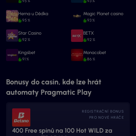
95 %
93 %
Herna u Dědka
Magic Planet casino
95 %
93 %
Star Casino
BETX
92 %
92 %
Kingsbet
Monacobet
91 %
86 %
Bonusy do casin, kde lze hrát
automaty Pragmatic Play
REGISTRAČNÍ BONUS
PRO NOVÉ HRÁČE
400 Free spinů na 100 Hot WILD za