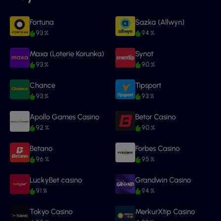
Fortuna
Sazka (Allwyn)
93 %
94 %
Maxa (Loterie Korunka)
Synot
93 %
90 %
Chance
Tipsport
93 %
93 %
Apollo Games Casino
Betor Casino
92 %
90 %
Betano
Forbes Casino
96 %
95 %
LuckyBet casino
Grandwin Casino
91 %
94 %
Tokyo Casino
MerkurXtip Casino