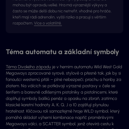
mohou být opravdu velké. Hra má výraznější výkyvy a
často se může delší dobu nic netrefit, vhodné pro hráče,
kteří mají rádi adrenalin, vyšší riziko a pracují s větším
rozpočtem.
Více o volatilitě.
Téma automatu a základní symboly
Téma Divokého západu
je v herním automatu Wild West Gold
Megaways zpracované syrově, stylově a přesně tak, jak by si
fanoušci westernů přáli – plné nebezpečí, prachu a honby za
zlatem. Na válcích se potkávají výrazné postavy v čele se
šerifem a barevně odlišenými pistolníky a pistolnicemi, které
doplňují symboly balíků peněz a opasku na zbraň, zatímco
klasické karetní hodnoty A, K, Q, J a 10 zajišťují plynulou
hratelnost. Klíčovou roli samozřejmě hraje WILD symbol, který
pomáhá skládat výherní kombinace napříč proměnlivými
Megaways válci, a SCATTER symbol, jenž otevírá cestu k