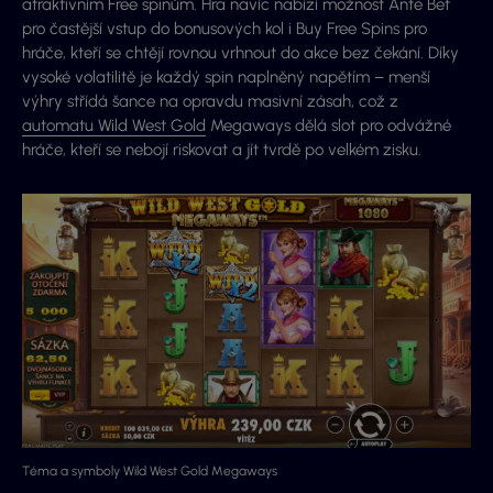
atraktivním Free spinům. Hra navíc nabízí možnost Ante Bet
pro častější vstup do bonusových kol i Buy Free Spins pro
hráče, kteří se chtějí rovnou vrhnout do akce bez čekání. Díky
vysoké volatilitě je každý spin naplněný napětím – menší
výhry střídá šance na opravdu masivní zásah, což z
automatu Wild West Gold
Megaways dělá slot pro odvážné
hráče, kteří se nebojí riskovat a jít tvrdě po velkém zisku.
Téma a symboly Wild West Gold Megaways