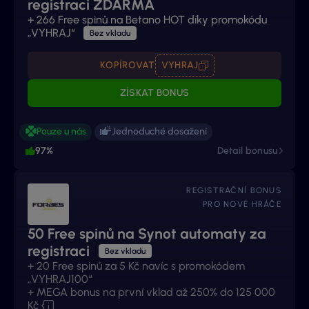
registraci ZDARMA
+
266 Free spinů na Betano HOT díky promokódu
„VYHRAJ“
Bez vkladu
KOPÍROVAT
VYHRAJ
ZÍSKAT BONUS
Pouze u nás
Jednoduché dosažení
97%
Detail bonusu
REGISTRAČNÍ BONUS
PRO NOVÉ HRÁČE
50 Free spinů na Synot automaty za
registraci
Bez vkladu
+ 20 Free spinů za 5 Kč navíc s promokódem
„VYHRAJ100“
+ MEGA bonus na první vklad až 250% do 125 000
Kč