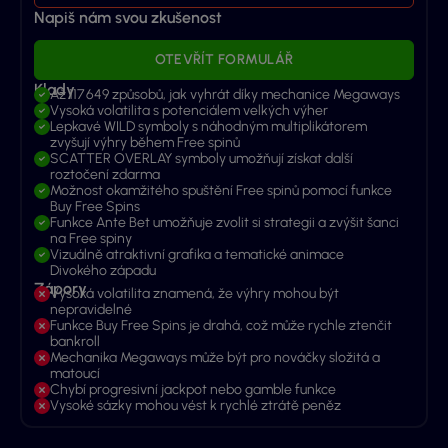
Napiš nám svou zkušenost
OTEVŘÍT FORMULÁŘ
Klady
Až 117 649 způsobů, jak vyhrát díky mechanice Megaways
Vysoká volatilita s potenciálem velkých výher
Lepkavé WILD symboly s náhodným multiplikátorem
zvyšují výhry během Free spinů
SCATTER OVERLAY symboly umožňují získat další
roztočení zdarma
Možnost okamžitého spuštění Free spinů pomocí funkce
Buy Free Spins
Funkce Ante Bet umožňuje zvolit si strategii a zvýšit šanci
na Free spiny
Vizuálně atraktivní grafika a tematické animace
Divokého západu
Zápory
Vysoká volatilita znamená, že výhry mohou být
nepravidelné
Funkce Buy Free Spins je drahá, což může rychle ztenčit
bankroll
Mechanika Megaways může být pro nováčky složitá a
matoucí
Chybí progresivní jackpot nebo gamble funkce
Vysoké sázky mohou vést k rychlé ztrátě peněz