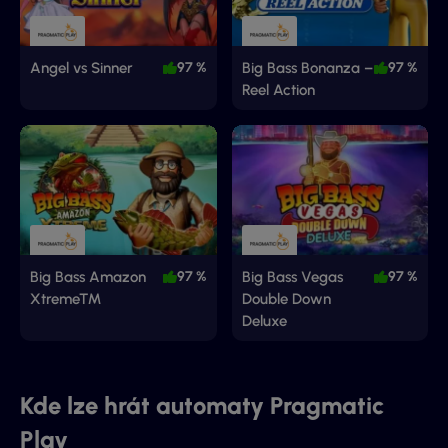
Angel vs Sinner
97 %
Big Bass Bonanza –
97 %
Reel Action
Big Bass Amazon
97 %
Big Bass Vegas
97 %
Xtreme™
Double Down
Deluxe
Kde lze hrát automaty Pragmatic
Play