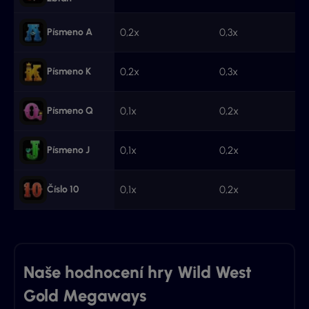
Písmeno A
0,2x
0,3x
Písmeno K
0,2x
0,3x
Písmeno Q
0,1x
0,2x
Písmeno J
0,1x
0,2x
Číslo 10
0,1x
0,2x
Naše hodnocení hry Wild West
Gold Megaways