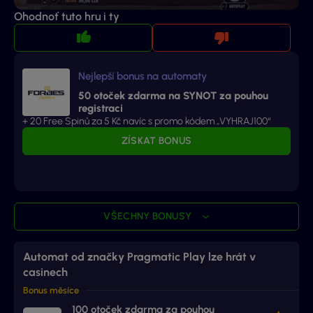
Ohodnoť tuto hru i ty
Nejlepší bonus na automaty
50 otoček zdarma na SYNOT za pouhou
registraci
+ 20 Free Spinů za 5 Kč navíc s promo kódem „VYHRAJ100“
ZÍSKAT BONUS
VŠECHNY BONUSY
Automat od značky Pragmatic Play lze hrát v
casinech
Bonus měsíce
100 otoček zdarma za pouhou