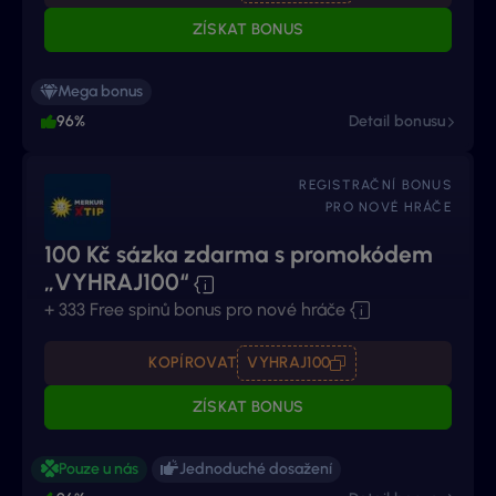
ZÍSKAT BONUS
Mega bonus
96%
Detail bonusu
REGISTRAČNÍ BONUS
PRO NOVÉ HRÁČE
100 Kč sázka zdarma s promokódem
„VYHRAJ100“
+ 333 Free spinů bonus pro nové hráče
KOPÍROVAT
VYHRAJ100
ZÍSKAT BONUS
Pouze u nás
Jednoduché dosažení