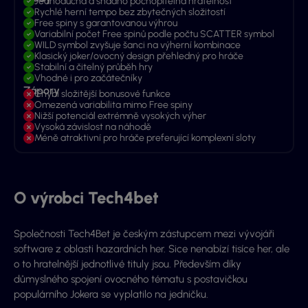
Jednoduchá a snadno pochopitelná hratelnost
Rychlé herní tempo bez zbytečných složitostí
Free spiny s garantovanou výhrou
Variabilní počet Free spinů podle počtu SCATTER symbol
WILD symbol zvyšuje šanci na výherní kombinace
Klasický joker/ovocný design přehledný pro hráče
Stabilní a čitelný průběh hry
Vhodné i pro začátečníky
Zápory
Chybí složitější bonusové funkce
Omezená variabilita mimo Free spiny
Nižší potenciál extrémně vysokých výher
Vysoká závislost na náhodě
Méně atraktivní pro hráče preferující komplexní sloty
O výrobci Tech4bet
Společnosti Tech4Bet je českým zástupcem mezi vývojáři
software z oblasti hazardních her. Sice nenabízí tisíce her, ale
o to hratelnější jednotlivé tituly jsou. Především díky
důmyslného spojení ovocného tématu s postavičkou
populárního Jokera se vyplatilo na jedničku.