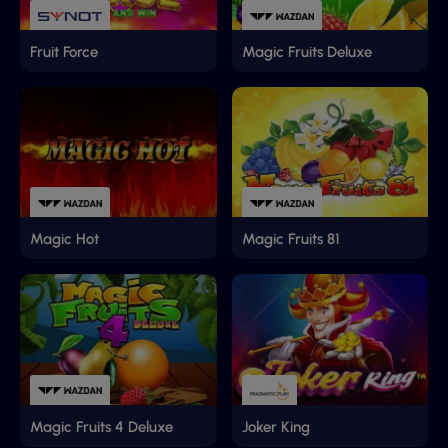
Fruit Force
Magic Fruits Deluxe
Magic Hot
Magic Fruits 81
Magic Fruits 4 Deluxe
Joker King