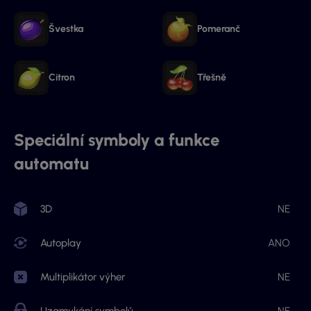
Švestka
Pomeranč
Citron
Třešně
Speciální symboly a funkce
automatu
3D
NE
Autoplay
ANO
Multiplikátor výher
NE
Uzamykání symbolů
NE