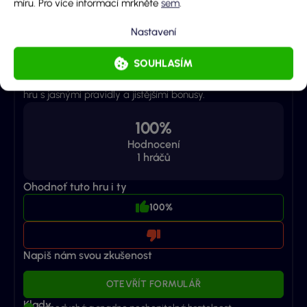
míru. Pro více informací mrkněte
sem
.
garantovanými výhrami, které dávají hře stabilnější a
příjemně předvídatelný bonusový režim. WILD symbol
Nastavení
podporuje častější výherní kombinace a udržuje hru v
dynamickém tempu. Na druhou stranu může základní hra
SOUHLASÍM
působit spíše jednoduše a méně variabilně. Celkově jde o
nenáročný automat, který cílí na hráče hledající rychlou
hru s jasnými pravidly a jistějšími bonusy.
100%
Hodnocení
1
hráčů
Ohodnoť tuto hru i ty
100%
Napiš nám svou zkušenost
OTEVŘÍT FORMULÁŘ
Klady