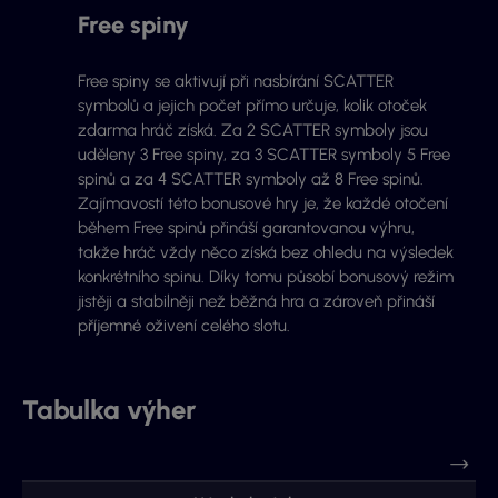
Free spiny
Free spiny se aktivují při nasbírání SCATTER
symbolů a jejich počet přímo určuje, kolik otoček
zdarma hráč získá. Za 2 SCATTER symboly jsou
uděleny 3 Free spiny, za 3 SCATTER symboly 5 Free
spinů a za 4 SCATTER symboly až 8 Free spinů.
Zajímavostí této bonusové hry je, že každé otočení
během Free spinů přináší garantovanou výhru,
takže hráč vždy něco získá bez ohledu na výsledek
konkrétního spinu. Díky tomu působí bonusový režim
jistěji a stabilněji než běžná hra a zároveň přináší
příjemné oživení celého slotu.
Tabulka výher