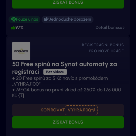
ZÍSKAT BONUS
Pouze u nás
Jednoduché dosažení
97%
Detail bonusu
REGISTRAČNÍ BONUS
PRO NOVÉ HRÁČE
50 Free spinů na Synot automaty za
registraci
Bez vkladu
+ 20 Free spinů za 5 Kč navíc s promokódem
„VYHRAJ100“
+ MEGA bonus na první vklad až 250% do 125 000
Kč
KOPÍROVAT
VYHRAJ100
ZÍSKAT BONUS