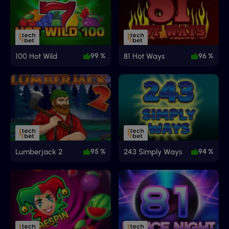
100 Hot Wild
99 %
81 Hot Ways
96 %
Lumberjack 2
95 %
243 Simply Ways
94 %