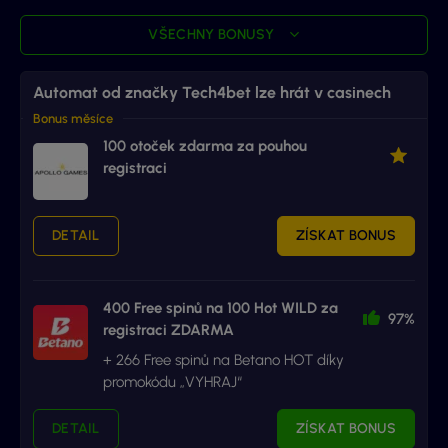
VŠECHNY BONUSY
Automat od značky Tech4bet lze hrát v casinech
Bonus měsíce
100 otoček zdarma za pouhou
registraci
DETAIL
ZÍSKAT BONUS
400 Free spinů na 100 Hot WILD za
97%
registraci ZDARMA
+ 266 Free spinů na Betano HOT díky
promokódu „VYHRAJ“
DETAIL
ZÍSKAT BONUS