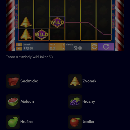
Téma a symboly Wild Joker 50
Sedmička
Zvonek
Meloun
Hrozny
Hruška
Jablko