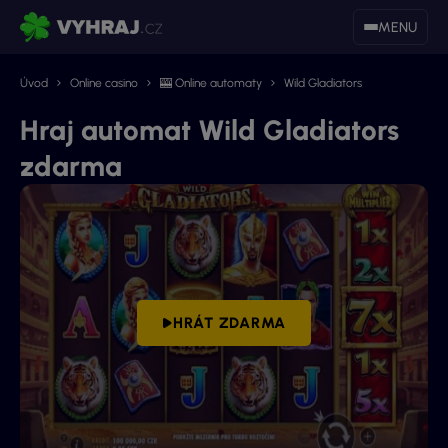
MENU
Úvod
Online casino
🎰 Online automaty
Wild Gladiators
Hraj automat Wild Gladiators
zdarma
HRÁT ZDARMA