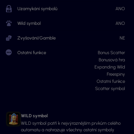
Uzamykání symbolů
ANO
Wild symbol
ANO
Zvyšování/Gamble
NE
Ostatní funkce
Bonus Scatter
Bonusová hra
Expanding Wild
Freespiny
Ostatní funkce
Scatter symbol
WILD symbol
WILD symbol patří k nejvýraznějším prvkům celého
automatu a nahrazuje všechny ostatní symboly