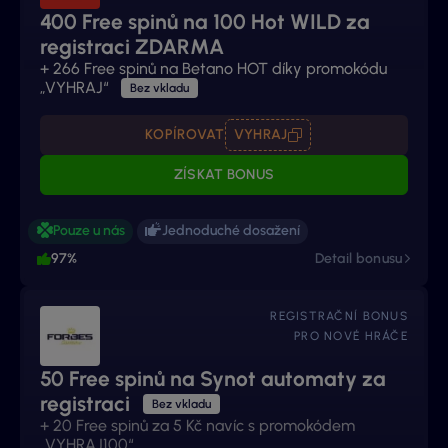
400 Free spinů na 100 Hot WILD za
registraci ZDARMA
+
266 Free spinů na Betano HOT díky promokódu
„VYHRAJ“
Bez vkladu
KOPÍROVAT
VYHRAJ
ZÍSKAT BONUS
Pouze u nás
Jednoduché dosažení
97%
Detail bonusu
REGISTRAČNÍ BONUS
PRO NOVÉ HRÁČE
50 Free spinů na Synot automaty za
registraci
Bez vkladu
+ 20 Free spinů za 5 Kč navíc s promokódem
„VYHRAJ100“