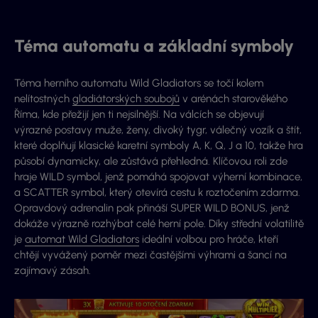
Téma automatu a základní symboly
Téma herního automatu Wild Gladiators se točí kolem
nelítostných
gladiátorských soubojů
v arénách starověkého
Říma, kde přežijí jen ti nejsilnější. Na válcích se objevují
výrazné postavy muže, ženy, divoký tygr, válečný vozík a štít,
které doplňují klasické karetní symboly A, K, Q, J a 10, takže hra
působí dynamicky, ale zůstává přehledná. Klíčovou roli zde
hraje WILD symbol, jenž pomáhá spojovat výherní kombinace,
a SCATTER symbol, který otevírá cestu k roztočením zdarma.
Opravdový adrenalin pak přináší SUPER WILD BONUS, jenž
dokáže výrazně rozhýbat celé herní pole. Díky střední volatilitě
je
automat Wild Gladiators
ideální volbou pro hráče, kteří
chtějí vyvážený poměr mezi častějšími výhrami a šancí na
zajímavý zásah.