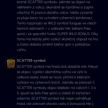
kromě SCATTER symbolu. Jakmile se objeví na
některém z válců, okamžitě se roztáhne a zaplní
všechny tři pozice daného válce, takže výrazně
zvyšuje šanci na vytvoření výherních kombinací.
Tento rozpínající se WILD symbol funguje ve všech
herních režimech – v základní hře, během Free
spinů i ve speciální funkci SUPER WILD BONUS. Díky
tomu má každý jeho výskyt skutečný dopad na hru
a často dokáže změnit běžný spin v pořádnou
výhru.
SCATTER symbol
SCATTER symbol má hned dvě důležité role. Pokud
se objeví, vyplácí okamžitou výhru ve výši 1x
celkové sázky, která se navíc přičítá k běžným
výhrám na výherních liniích. Jakmile se zároveň 3
SCATTER symboly objeví kdekoliv na válcích 1, 3 a
5, spustí se kolo Free spinů a získáš 10 roztočení
zdarma. SCATTER symbol tak nejen odměňuje
hned, ale zároveň otevírá cestu k bonusové hře s