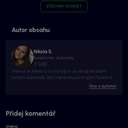
VŠECHNY BONUSY
Autor obsahu
Nikola S.
Redaktorka · Automaty
Jmenuji se Nikola a na Vyhraj.cz se věnuji recenzím
herních automatů. Baví mě analyzovat jejich funkce a
přinášet čtenářům přehledné a objektivní informace,
Více o autorovi
které jim usnadní výběr. Mým cílem je tvořit
srozumitelný obsah, který bude užitečný jak pro
začátečníky, tak pro zkušenější hráče.
Přidej komentář
Jméno