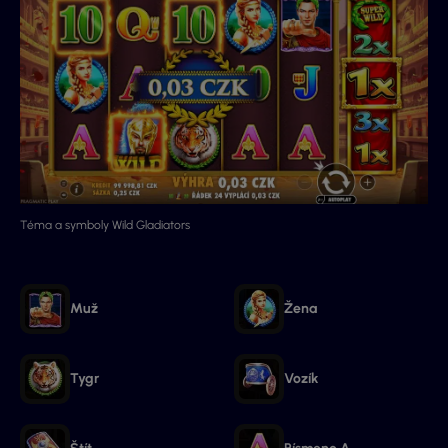
Téma a symboly Wild Gladiators
Muž
Žena
Tygr
Vozík