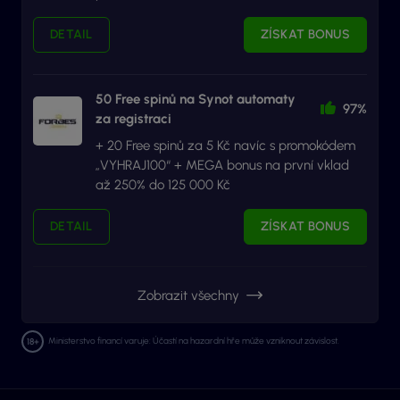
DETAIL
ZÍSKAT BONUS
50 Free spinů na Synot automaty
97%
za registraci
+ 20 Free spinů za 5 Kč navíc s promokódem
„VYHRAJ100“ + MEGA bonus na první vklad
až 250% do 125 000 Kč
DETAIL
ZÍSKAT BONUS
Zobrazit všechny
Ministerstvo financí varuje: Účastí na hazardní hře může vzniknout závislost.