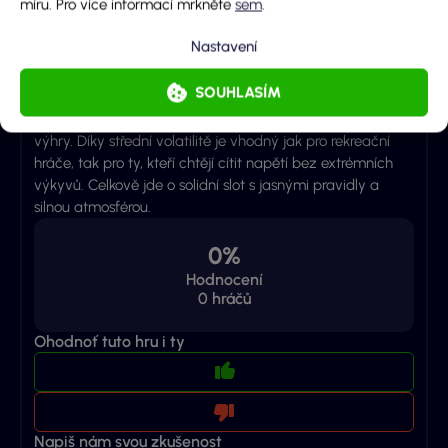
Gladiators
míru. Pro více informací mrkněte
sem
.
Nastavení
Wild Gladiators je příjemně vyvážený automat, který
kombinuje klasickou hratelnost s atraktivními bonusy.
SOUHLASÍM
Rozpínající se WILD symboly a funkce SUPER WILD
BONUS dokážou hru výrazně oživit a přinést zajímavé
výhry. Díky střední volatilitě je vhodný jak pro rekreační
hráče, tak pro ty, kteří chtějí cítit napětí bez extrémních
výkyvů. Celkově jde o solidní slot s jasnými pravidly a
silnou atmosférou.
0%
Hodnocení
0
hráčů
Ohodnoť tuto hru i ty
Napiš nám svou zkušenost