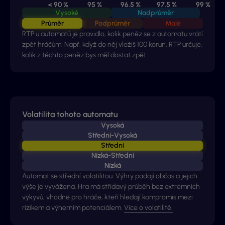
< 90 %
95 %
96.5 %
97.5 %
99 %
Vysoké
Nadprůměr
Průměr
Podprůměr
Malé
RTP u automatů je pravidlo, kolik peněz se z automatu vrátí
zpět hráčům. Např. když do něj vložíš 100 korun, RTP určuje,
kolik z těchto peněz bys měl dostat zpět.
Volatilita tohoto automatu
Vysoká
Střední-Vysoká
Střední
Nízká-Střední
Nízká
Automat se střední volatilitou. Výhry padají občas a jejich
výše je vyvážená. Hra má střídavý průběh bez extrémních
výkyvů, vhodné pro hráče, kteří hledají kompromis mezi
rizikem a výherním potenciálem.
Více o volatilitě.