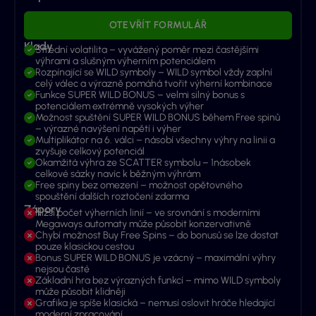
OTEVŘÍT FORMULÁŘ
Klady
Střední volatilita – vyvážený poměr mezi častějšími
výhrami a slušným výherním potenciálem
Rozpínající se WILD symboly – WILD symbol vždy zaplní
celý válec a výrazně pomáhá tvořit výherní kombinace
Funkce SUPER WILD BONUS – velmi silný bonus s
potenciálem extrémně vysokých výher
Možnost spuštění SUPER WILD BONUS během Free spinů
– výrazné navýšení napětí i výher
Multiplikátor na 6. válci – násobí všechny výhry na linii a
zvyšuje celkový potenciál
Okamžitá výhra ze SCATTER symbolu – 1násobek
celkové sázky navíc k běžným výhrám
Free spiny bez omezení – možnost opětovného
spouštění dalších roztočení zdarma
Zápory
Nižší počet výherních linií – ve srovnání s moderními
Megaways automaty může působit konzervativně
Chybí možnost Buy Free Spins – do bonusů se lze dostat
pouze klasickou cestou
Bonus SUPER WILD BONUS je vzácný – maximální výhry
nejsou časté
Základní hra bez výrazných funkcí – mimo WILD symboly
může působit klidněji
Grafika je spíše klasická – nemusí oslovit hráče hledající
moderní zpracování