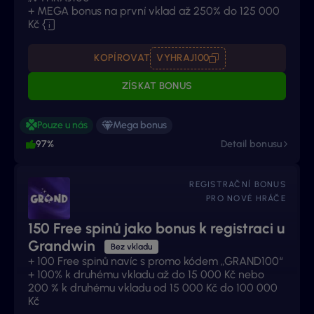
+ MEGA bonus na první vklad až 250% do 125 000
Kč
KOPÍROVAT
VYHRAJ100
ZÍSKAT BONUS
Pouze u nás
Mega bonus
97%
Detail bonusu
REGISTRAČNÍ BONUS
PRO NOVÉ HRÁČE
150 Free spinů jako bonus k registraci u
Grandwin
Bez vkladu
+ 100 Free spinů navíc s promo kódem „GRAND100“
+ 100% k druhému vkladu až do 15 000 Kč nebo
200 % k druhému vkladu od 15 000 Kč do 100 000
Kč