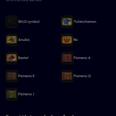
Téma a symboly Wild Giza
WILD symbol
Tutanchamon
Anubis
Ra
Bastet
Písmeno A
Písmeno K
Písmeno Q
Písmeno J