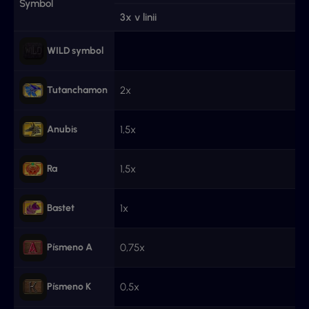
Symbol
3x v linii
WILD symbol
Tutanchamon
2x
Anubis
1,5x
Ra
1,5x
Bastet
1x
Písmeno A
0,75x
Písmeno K
0,5x