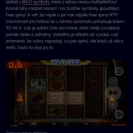
setkáš s
WILD symboly,
které s sebou nesou multiplikátory!
Kromě toho můžeš narazit i na Scatter symboly spouštějící
Free spiny! A věř, že nejde o jen tak nějaké Free spiny! RTP
(návratnost pro hráče) se u tohoto automatu pohybuje kolem
92-96 %, což je solidní číslo pro hráče, kteří chtějí vyvážený
poměr rizika a odměny. Volatilita je střední až vysoká, což
znamená, že výhry nepadají, co pár spinů, ale když už něco
trefíš, často to stojí za to.