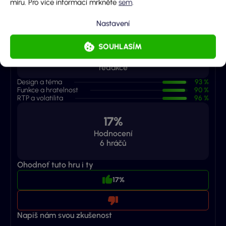
míru. Pro více informací mrkněte
sem
.
Nastavení
93%
SOUHLASÍM
Hodnocení
redakce
Design a téma
93 %
Funkce a hratelnost
90 %
RTP a volatilita
96 %
17%
Hodnocení
6
hráčů
Ohodnoť tuto hru i ty
17%
Napiš nám svou zkušenost