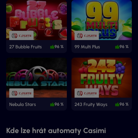
27 Bubble Fruits
96 %
99 Multi Plus
96 %
Nebula Stars
96 %
243 Fruity Ways
96 %
Kde lze hrát automaty Casimi