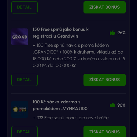
DETAIL
ZÍSKAT BONUS
150 Free spinů jako bonus k
96%
registraci u Grandwin
+ 100 Free spinů navíc s promo kódem
„GRAND100“ + 100% k druhému vkladu až do
15 000 Kč nebo 200 % k druhému vkladu od 15
000 Kč do 100 000 Kč
DETAIL
ZÍSKAT BONUS
100 Kč sázka zdarma s
96%
promokódem „VYHRAJ100“
+ 333 Free spinů bonus pro nové hráče
DETAIL
ZÍSKAT BONUS