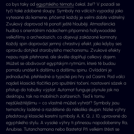
co bys taky od
egyptského tématu
čekal, že!? V pozadí se
tyčí také zdobené sloupy. Symboly na válcích vypadají jako
vytesané do kamene, přičemž každý je velmi dobře viditelný.
Zvukový doprovod tě ponoří ještě hlouběji. Atmosférická
hudba s orientálním nádechem připomíná hollywoodské
velkofilmy o archeolozích, co objevují zakázané komnaty.
Každý spin doprovází jemný chrastivý efekt, jako kdyby ses
opravdu dotýkal starobylého mechanismu. Zvukové efekty
nejsou nijak přehnané, ale skvěle doplňují celkový dojem.
Můžeš se obdivovat egyptským rytmům, které tě budou
pomalu unášet k dalšímu a dalšímu spinu. Ovládání je
jednoduché, přehledné a typické pro hry od Casimi. Pod válci
najdeš klasická tlačítka pro spuštění točení, nastavení sázek a
přístup do tabulky výplat. Automat funguje plynule jak na
desktopu, tak na mobilních zařízeních. Teď k tomu
nejdůležitějšímu – co vlastně můžeš vyhrát? Symboly jsou
tematicky laděné a rozdělené do několika skupin: Nízké výhry
představují klasické karetní symboly A, K, Q, J, 10, upravené do
egyptského stylu. A vysoké výhry ti přinesou napodobeniny Ra,
Anubise, Tutanchamona nebo Basteta! Při velkém štěstí se