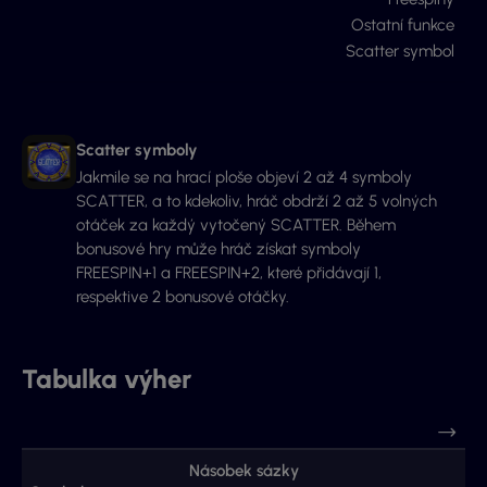
Ostatní funkce
Scatter symbol
Scatter symboly
Jakmile se na hrací ploše objeví 2 až 4 symboly
SCATTER, a to kdekoliv, hráč obdrží 2 až 5 volných
otáček za každý vytočený SCATTER. Během
bonusové hry může hráč získat symboly
FREESPIN+1 a FREESPIN+2, které přidávají 1,
respektive 2 bonusové otáčky.
Tabulka výher
Násobek sázky