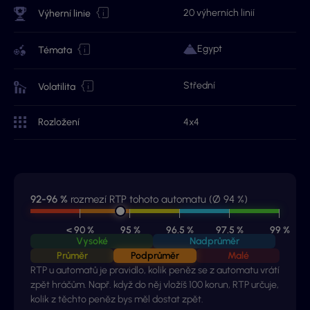
20 výherních linií
Výherní linie
Egypt
Témata
Střední
Volatilita
Rozložení
4x4
92-96 %
rozmezí RTP tohoto automatu (Ø 94 %)
< 90 %
95 %
96.5 %
97.5 %
99 %
Vysoké
Nadprůměr
Průměr
Podprůměr
Malé
RTP u automatů je pravidlo, kolik peněz se z automatu vrátí
zpět hráčům. Např. když do něj vložíš 100 korun, RTP určuje,
kolik z těchto peněz bys měl dostat zpět.