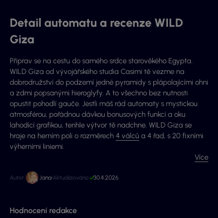
Detail automatu a recenze WILD
Giza
Připrav se na cestu do samého srdce starověkého Egypta.
WILD Giza od vývojářského studia Casimi tě vezme na
dobrodružství do podzemí jedné pyramidy s plápolajícími ohni
a zdmi popsanými hieroglyfy. A to všechno bez nutnosti
opustit pohodlí gauče. Jestli máš rád automaty s mystickou
atmosférou, pořádnou dávkou bonusových funkcí a oku
lahodící grafikou, tenhle výtvor tě nadchne. WILD Giza se
hraje na herním poli o rozměrech
4 válců
a 4 řad, s 20 fixními
výherními liniemi.
Více
Autor:
Jana
Aktualizováno:
30.4.2026
Hodnocení redakce