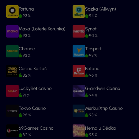
Fortuna
Sazka (Allwyn)
93 %
94 %
Maxa (Loterie Korunka)
Synot
93 %
90 %
Chance
Tipsport
93 %
93 %
Casino Kartáč
Betano
82 %
96 %
LuckyBet casino
Grandwin Casino
91 %
94 %
Tokyo Casino
MerkurXtip Casino
95 %
93 %
69Games Casino
Herna u Dědka
82 %
95 %