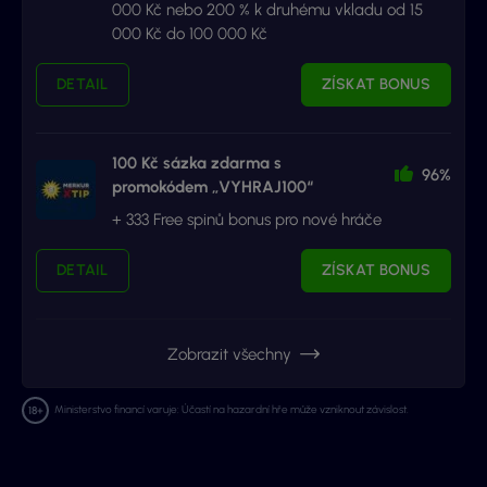
000 Kč nebo 200 % k druhému vkladu od 15
000 Kč do 100 000 Kč
DETAIL
ZÍSKAT BONUS
100 Kč sázka zdarma s
96%
promokódem „VYHRAJ100“
+ 333 Free spinů bonus pro nové hráče
DETAIL
ZÍSKAT BONUS
Zobrazit všechny
Ministerstvo financí varuje: Účastí na hazardní hře může vzniknout závislost.