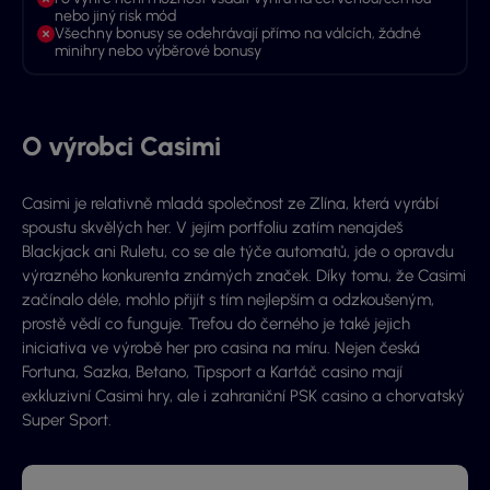
nebo jiný risk mód
Všechny bonusy se odehrávají přímo na válcích, žádné
minihry nebo výběrové bonusy
O výrobci Casimi
Casimi je relativně mladá společnost ze Zlína, která vyrábí
spoustu skvělých her. V jejím portfoliu zatím nenajdeš
Blackjack ani Ruletu, co se ale týče automatů, jde o opravdu
výrazného konkurenta známých značek. Díky tomu, že Casimi
začínalo déle, mohlo přijít s tím nejlepším a odzkoušeným,
prostě vědí co funguje. Trefou do černého je také jejich
iniciativa ve výrobě her pro casina na míru. Nejen česká
Fortuna, Sazka, Betano, Tipsport a Kartáč casino mají
exkluzivní Casimi hry, ale i zahraniční PSK casino a chorvatský
Super Sport.