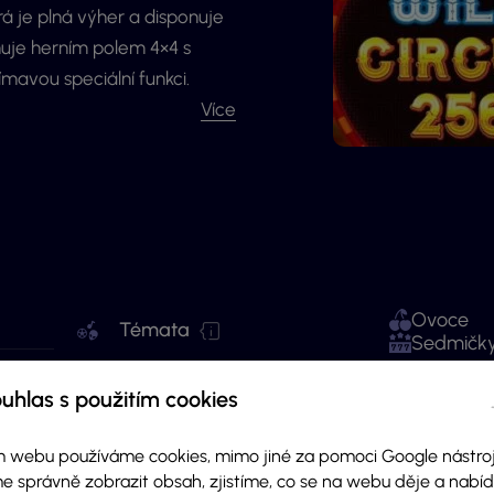
á je plná výher a disponuje
uje herním polem 4×4 s
ímavou speciální funkci.
Více
Ovoce
Témata
Sedmičky
Volatilita
Střední
uhlas s použitím cookies
Rozložení
4x4
 webu používáme cookies, mimo jiné za pomoci Google nástroj
e správně zobrazit obsah, zjistíme, co se na webu děje a nab