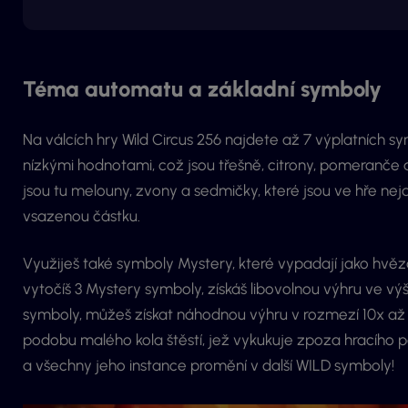
Téma automatu a základní symboly
Na válcích hry Wild Circus 256 najdete až 7 výplatních s
nízkými hodnotami, což jsou třešně, citrony, pomeranče
jsou tu melouny, zvony a sedmičky, které jsou ve hře nej
vsazenou částku.
Využiješ také symboly Mystery, které vypadají jako hvěz
vytočíš 3 Mystery symboly, získáš libovolnou výhru ve vý
symboly, můžeš získat náhodnou výhru v rozmezí 10x až 1
podobu malého kola štěstí, jež vykukuje zpoza hracího p
a všechny jeho instance promění v další WILD symboly!