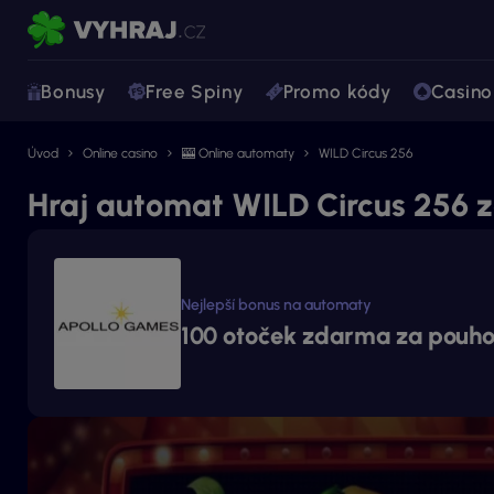
Bonusy
Free Spiny
Promo kódy
Casino
Úvod
Online casino
🎰 Online automaty
WILD Circus 256
Hraj automat WILD Circus 256
Nejlepší bonus na automaty
100 otoček zdarma za pouhou