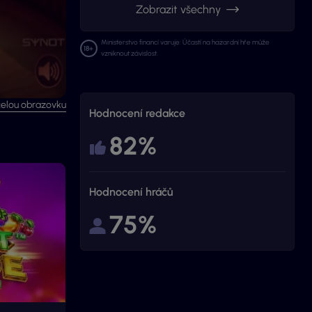
Zobrazit všechny
Ministerstvo financí varuje: Účastí na hazardní hře může
vzniknout závislost.
Zmenšit
celou obrazovku
Hodnocení redakce
82%
Hodnocení hráčů
75%