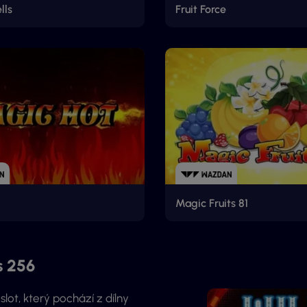
lls
Fruit Force
Magic Fruits 81
s 256
lot, který pochází z dílny