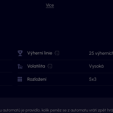
Více
Výherní linie
25 výherních 
Volatilita
Vysoká
Rozložení
5x3
u automatů je pravidlo, kolik peněz se z automatu vrátí zpět hr