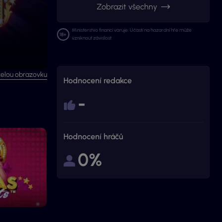
Zobrazit všechny
Ministerstvo financí varuje: Účastí na hazardní hře může
vzniknout závislost.
Zmenšit
celou obrazovku
Hodnocení redakce
-
Hodnocení hráčů
0%