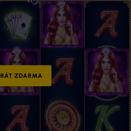
HRÁT ZDARMA