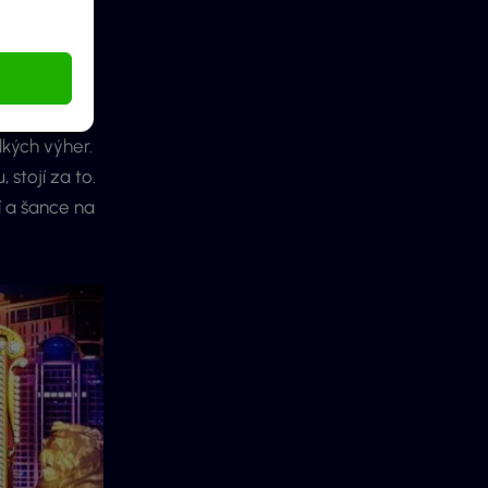
aždý symbol
ly jako
rvky, které
ER symbol a
kých výher.
stojí za to.
í a šance na