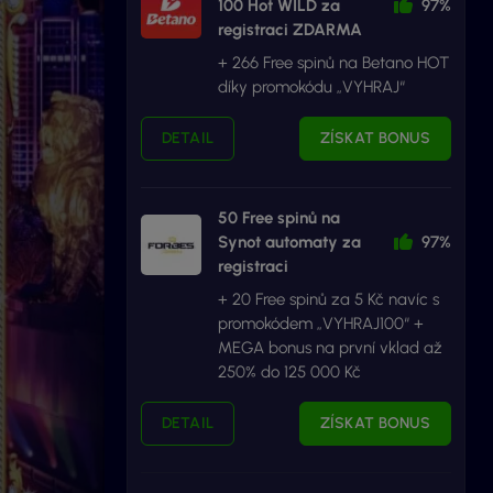
100 Hot WILD za
97%
registraci ZDARMA
+ 266 Free spinů na Betano HOT
díky promokódu „VYHRAJ“
DETAIL
ZÍSKAT BONUS
50 Free spinů na
Synot automaty za
97%
registraci
+ 20 Free spinů za 5 Kč navíc s
promokódem „VYHRAJ100“ +
MEGA bonus na první vklad až
250% do 125 000 Kč
DETAIL
ZÍSKAT BONUS