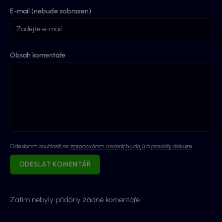
E-mail (nebude zobrazen)
Obsah komentáře
Odeslaním souhlasíš se
zpracováním osobních údajů
a
pravidly diskuze
.
ODESLAT KOMENTÁŘ
Zatím nebyly přidány žádné komentáře.