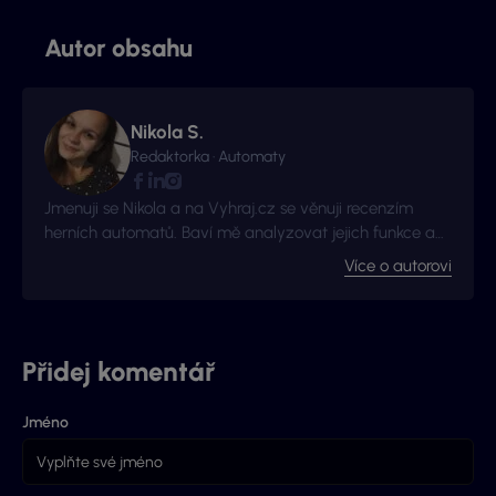
Autor obsahu
Nikola S.
Redaktorka · Automaty
Jmenuji se Nikola a na Vyhraj.cz se věnuji recenzím
herních automatů. Baví mě analyzovat jejich funkce a
přinášet čtenářům přehledné a objektivní informace,
Více o autorovi
které jim usnadní výběr. Mým cílem je tvořit
srozumitelný obsah, který bude užitečný jak pro
začátečníky, tak pro zkušenější hráče.
Přidej komentář
Jméno