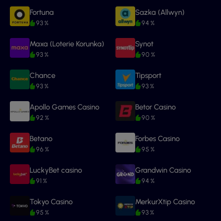
Fortuna
Sazka (Allwyn)
93 %
94 %
Maxa (Loterie Korunka)
Synot
93 %
90 %
Chance
Tipsport
93 %
93 %
Apollo Games Casino
Betor Casino
92 %
90 %
Betano
Forbes Casino
96 %
95 %
LuckyBet casino
Grandwin Casino
91 %
94 %
Tokyo Casino
MerkurXtip Casino
95 %
93 %