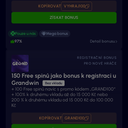
KOPÍROVAT
VYHRAJ100
ZÍSKAT BONUS
Pouze u nás
Mega bonus
97%
Detail bonusu
REGISTRAČNÍ BONUS
PRO NOVÉ HRÁČE
150 Free spinů jako bonus k registraci u
Grandwin
Bez vkladu
+ 100 Free spinů navíc s promo kódem „GRAND100“
+ 100% k druhému vkladu až do 15 000 Kč nebo
200 % k druhému vkladu od 15 000 Kč do 100 000
Kč
KOPÍROVAT
GRAND100