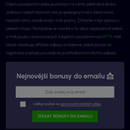
Cílem a poselstvím webu je pomoci ti k výhře jakéhokoli druhu.
Jednou z našich hlavních misí je spokojený hráč s šancí na co
nejvyšší výhru, avšak znalý i rizik prohry. Chceme ti být oporou v
jakékoli situaci. Postaráme se rovněž o to, abys neporušoval zákon
a hrál pouze u licencovaných subjektů s povolením od
MFČR
. Náš
obsah obsahuje affiliate odkazy a můžeme získat provizi za
registrace a vklady provedené prostřednictvím těchto odkazů.
Nejnovější bonusy do emailu 📩
Uděluji souhlas ke
zpracování osobních údajů