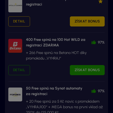
registraci
DETAIL
ZÍSKAT BONUS
400 Free spinů na 100 Hot WILD za
97%
registraci ZDARMA
+ 266 Free spinů na Betano HOT díky
promokódu „VYHRAJ“
DETAIL
ZÍSKAT BONUS
50 Free spinů na Synot automaty
97%
za registraci
+ 20 Free spinů za 5 Kč navíc s promokódem
„VYHRAJ100“ + MEGA bonus na první vklad až
250% do 125 000 Kč