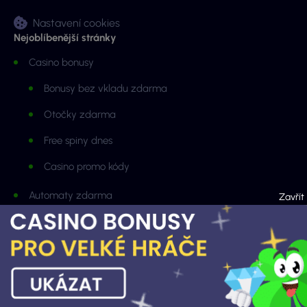
Nastavení cookies
Nejoblíbenější stránky
Casino bonusy
Bonusy bez vkladu zdarma
Otočky zdarma
Free spiny dnes
Casino promo kódy
Automaty zdarma
Recenze online casin
Výsledky loterií
Zodpovědné hraní
Hraj zodpovědně | 18+