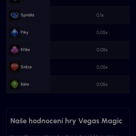
Spirála
0,1x
Piky
0,05x
Kříže
0,05x
Srdce
0,05x
Kára
0,05x
Naše hodnocení hry Vegas Magic