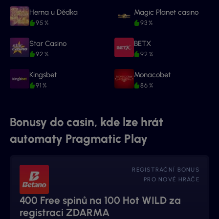
Herna u Dědka
Magic Planet casino
95 %
93 %
Star Casino
BETX
92 %
92 %
Kingsbet
Monacobet
91 %
86 %
Bonusy do casin, kde lze hrát
automaty Pragmatic Play
REGISTRAČNÍ BONUS
PRO NOVÉ HRÁČE
400 Free spinů na 100 Hot WILD za
registraci ZDARMA