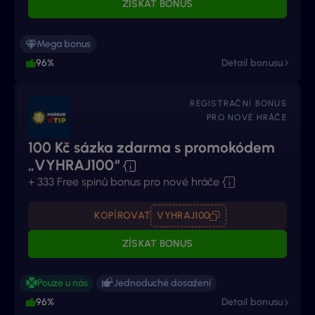
ZÍSKAT BONUS
Mega bonus
96%
Detail bonusu
REGISTRAČNÍ BONUS
PRO NOVÉ HRÁČE
100 Kč sázka zdarma s promokódem
„VYHRAJ100“
+ 333 Free spinů bonus pro nové hráče
KOPÍROVAT
VYHRAJ100
ZÍSKAT BONUS
Pouze u nás
Jednoduché dosažení
96%
Detail bonusu