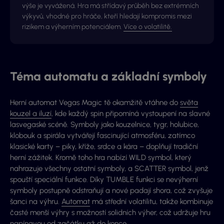
výše je vyvážená. Hra má střídavý průběh bez extrémních
výkyvů, vhodné pro hráče, kteří hledají kompromis mezi
rizikem a výherním potenciálem.
Více o volatilitě.
Téma automatu a základní symboly
Herní automat Vegas Magic tě okamžitě vtáhne do
světa
kouzel a iluzí
, kde každý spin připomíná vystoupení na slavné
lasvegaské scéně. Symboly jako kouzelnice, tygr, holubice,
klobouk a spirála vytvářejí fascinující atmosféru, zatímco
klasické karty – piky, kříže, srdce a kára – doplňují tradiční
herní zážitek. Kromě toho hra nabízí WILD symbol, který
nahrazuje všechny ostatní symboly, a SCATTER symbol, jenž
spouští speciální funkce. Díky TUMBLE funkci se nevýherní
symboly postupně odstraňují a nové padají shora, což zvyšuje
šanci na výhru.
Automat
má střední volatilitu, takže kombinuje
časté menší výhry s možností solidních výher, což udržuje hru
napínavou od začátku až do konce.