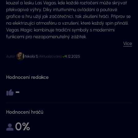
kouzel a lesku Las Vegas, kde každé roztočení může skrývat
překvapivé výhry. Díky intuitivnímu ovládání a poutavé
grafice si hru užijí jak začátečníci, tak zkušení hráči. Připrav se
na elektrizující atmosféru a vzrušení, které každý spin přináší.
Vegas Magic kombinuje tradiční symboly s moderními
funkcemi pro nezapomenutelný zážitek.
Více
Autor:
Nikola S.
Aktualizováno:
4.12.2025
Hodnocení redakce
-
Hodnocení hráčů
0%