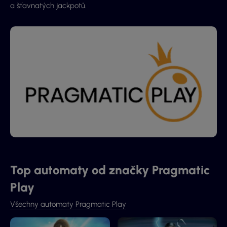
a šťavnatých jackpotů.
Top automaty od značky Pragmatic
Play
Všechny automaty Pragmatic Play