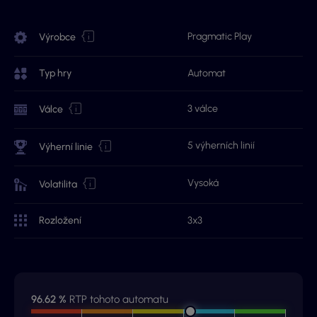
Pragmatic Play
Výrobce
Typ hry
Automat
3 válce
Válce
5 výherních linií
Výherní linie
Vysoká
Volatilita
Rozložení
3x3
96.62 %
RTP tohoto automatu