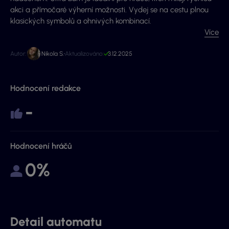
akci a přímočaré výherní možnosti. Vydej se na cestu plnou
klasických symbolů a ohnivých kombinací.
Více
Autor:
Nikola S.
Aktualizováno:
3.12.2025
Hodnocení redakce
-
Hodnocení hráčů
0%
Detail automatu