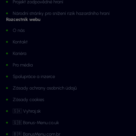
Projekt zodpovědné hraní
Národní stránky pro snížení rizik hazardního hraní
Rozcestník webu
O nás
Kontakt
Kariéra
Pro média
Spolupráce a inzerce
Zásady ochrany osobních údajů
Zásady cookies
🇸🇰 Vyhraj.sk
🇬🇧 Bonus-Menu.co.uk
🇧🇷 BonusMenu.com.br