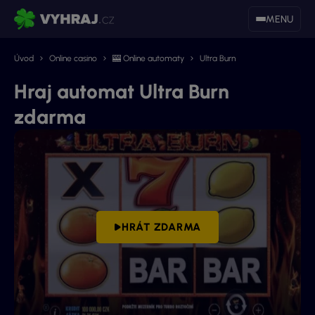
MENU
Úvod
Online casino
🎰 Online automaty
Ultra Burn
Hraj automat Ultra Burn
zdarma
HRÁT ZDARMA