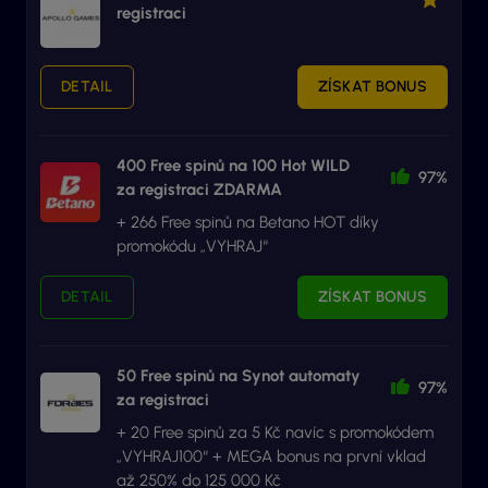
registraci
DETAIL
ZÍSKAT BONUS
400 Free spinů na 100 Hot WILD
97%
za registraci ZDARMA
+ 266 Free spinů na Betano HOT díky
promokódu „VYHRAJ“
DETAIL
ZÍSKAT BONUS
50 Free spinů na Synot automaty
97%
za registraci
+ 20 Free spinů za 5 Kč navíc s promokódem
„VYHRAJ100“ + MEGA bonus na první vklad
až 250% do 125 000 Kč