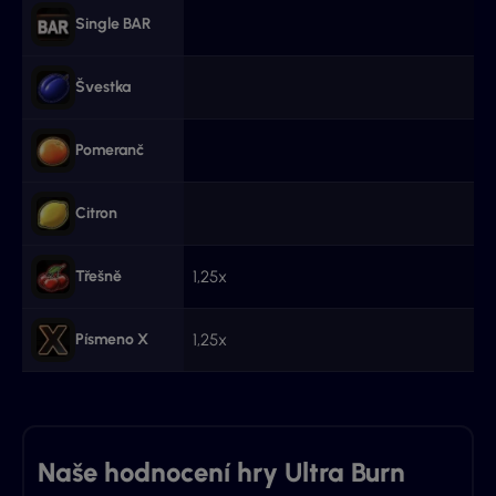
Single BAR
Švestka
Pomeranč
Citron
Třešně
1,25x
Písmeno X
1,25x
Naše hodnocení hry Ultra Burn