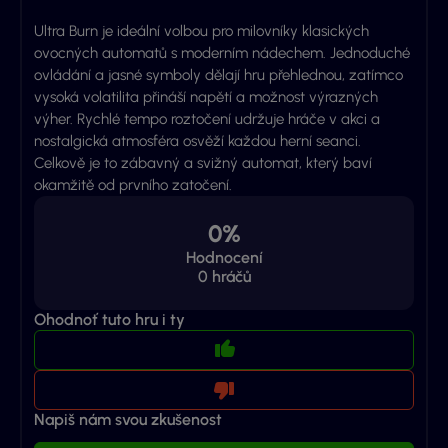
Ultra Burn je ideální volbou pro milovníky klasických
ovocných automatů s moderním nádechem. Jednoduché
ovládání a jasné symboly dělají hru přehlednou, zatímco
vysoká volatilita přináší napětí a možnost výrazných
výher. Rychlé tempo roztočení udržuje hráče v akci a
nostalgická atmosféra osvěží každou herní seanci.
Celkově je to zábavný a svižný automat, který baví
okamžitě od prvního zatočení.
0%
Hodnocení
0
hráčů
Ohodnoť tuto hru i ty
Napiš nám svou zkušenost