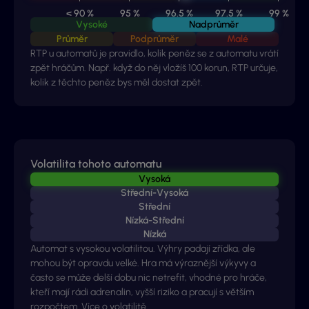
< 90 %
95 %
96.5 %
97.5 %
99 %
Vysoké
Nadprůměr
Průměr
Podprůměr
Malé
RTP u automatů je pravidlo, kolik peněz se z automatu vrátí
zpět hráčům. Např. když do něj vložíš 100 korun, RTP určuje,
kolik z těchto peněz bys měl dostat zpět.
Volatilita tohoto automatu
Vysoká
Střední-Vysoká
Střední
Nízká-Střední
Nízká
Automat s vysokou volatilitou. Výhry padají zřídka, ale
mohou být opravdu velké. Hra má výraznější výkyvy a
často se může delší dobu nic netrefit, vhodné pro hráče,
kteří mají rádi adrenalin, vyšší riziko a pracují s větším
rozpočtem.
Více o volatilitě.