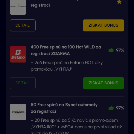
registraci
DETAIL
ZÍSKAT BONUS
400 Free spinů na 100 Hot WILD za
97%
registraci ZDARMA
+ 266 Free spinů na Betano HOT díky
promokódu „VYHRAJ“
DETAIL
ZÍSKAT BONUS
50 Free spinů na Synot automaty
97%
za registraci
+ 20 Free spinů za 5 Kč navíc s promokódem
„VYHRAJ100“ + MEGA bonus na první vklad až
250% do 125 000 Kč