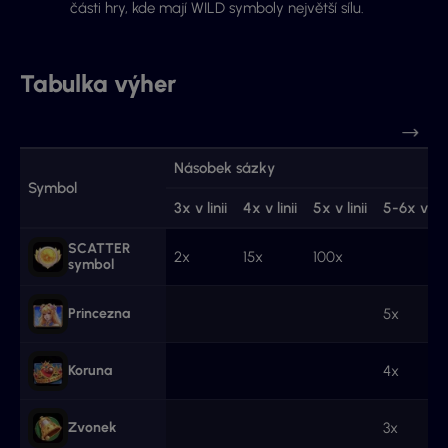
části hry, kde mají WILD symboly největší sílu.
Tabulka výher
Násobek sázky
Symbol
3x v linii
4x v linii
5x v linii
5-6x v lini
SCATTER
2x
15x
100x
symbol
Princezna
5x
Koruna
4x
Zvonek
3x