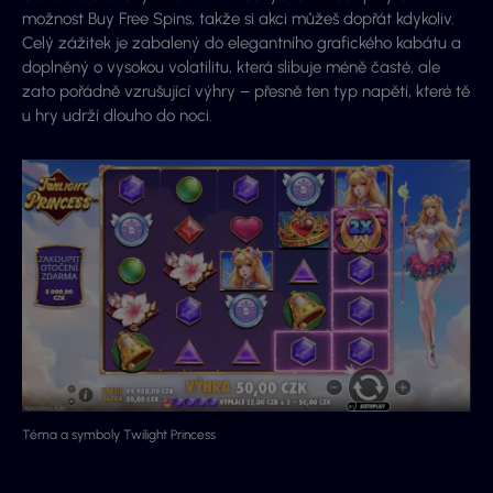
možnost Buy Free Spins, takže si akci můžeš dopřát kdykoliv.
Celý zážitek je zabalený do elegantního grafického kabátu a
doplněný o vysokou volatilitu, která slibuje méně časté, ale
zato pořádně vzrušující výhry – přesně ten typ napětí, které tě
u hry udrží dlouho do noci.
Téma a symboly Twilight Princess