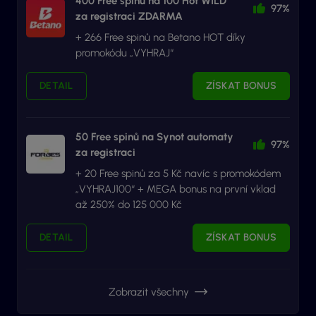
400 Free spinů na 100 Hot WILD
97%
za registraci ZDARMA
+ 266 Free spinů na Betano HOT díky
promokódu „VYHRAJ“
DETAIL
ZÍSKAT BONUS
50 Free spinů na Synot automaty
97%
za registraci
+ 20 Free spinů za 5 Kč navíc s promokódem
„VYHRAJ100“ + MEGA bonus na první vklad
až 250% do 125 000 Kč
DETAIL
ZÍSKAT BONUS
Zobrazit všechny