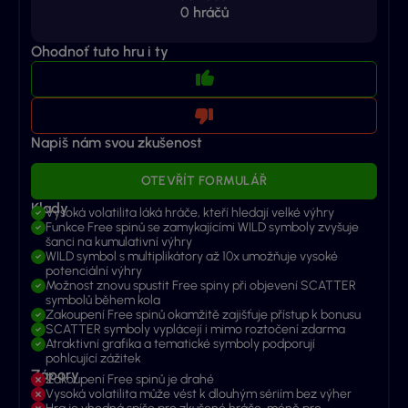
0
hráčů
Ohodnoť tuto hru i ty
Napiš nám svou zkušenost
OTEVŘÍT FORMULÁŘ
Klady
Vysoká volatilita láká hráče, kteří hledají velké výhry
Funkce Free spinů se zamykajícími WILD symboly zvyšuje
šanci na kumulativní výhry
WILD symbol s multiplikátory až 10x umožňuje vysoké
potenciální výhry
Možnost znovu spustit Free spiny při objevení SCATTER
symbolů během kola
Zakoupení Free spinů okamžitě zajišťuje přístup k bonusu
SCATTER symboly vyplácejí i mimo roztočení zdarma
Atraktivní grafika a tematické symboly podporují
pohlcující zážitek
Zápory
Zakoupení Free spinů je drahé
Vysoká volatilita může vést k dlouhým sériím bez výher