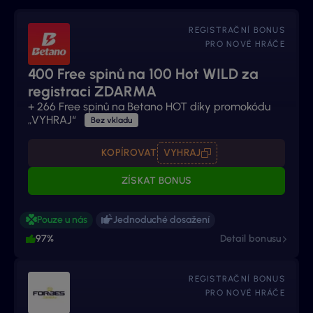
REGISTRAČNÍ BONUS
PRO NOVÉ HRÁČE
400 Free spinů na 100 Hot WILD za
registraci ZDARMA
+
266 Free spinů na Betano HOT díky promokódu
„VYHRAJ“
Bez vkladu
KOPÍROVAT
VYHRAJ
ZÍSKAT BONUS
Pouze u nás
Jednoduché dosažení
97%
Detail bonusu
REGISTRAČNÍ BONUS
PRO NOVÉ HRÁČE