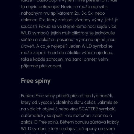
takže ti často doplní výherní linie přesně tam, kde
to nejvíc potřebuješ. Navíc se může objevit s
náhodným multiplikátorem 2x, 3x, 5x, nebo
dokonce 10x, který znásobí všechny výhry, jichž je
součástí. Pokud se ve stejné kombinaci sejde více
WILD symbolů, jejich multiplikátory se jednoduše
sečtou a dokážou posunout výhru na úplně jinou
úroveň. A co je nejlepší? Jeden WILD symbol se
může zapojit hned do několika výher najednou,
takže každé zatočení má šanci přinést velmi
příjemné překvapení.
Free spiny
Funkce Free spiny přináší přesně ten typ napětí,
který od vysoce volatilního slotu čekáš. Jakmile se
na válcích objeví 3 nebo více SCATTER symbolů,
automaticky se spustí kolo roztočení zdarma a
získáš 10 Free spinů. Během bonusu zůstává každý
WILD symbol, který se objeví, přilepený na svém