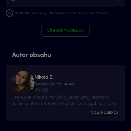
Ministerstvo financí varuje: Účastí na hazardní hře může vzniknout závislost.
VŠECHNY BONUSY
Autor obsahu
Nikola S.
Redaktorka · Automaty
Jmenuji se Nikola a na Vyhraj.cz se věnuji recenzím
herních automatů. Baví mě analyzovat jejich funkce a
přinášet čtenářům přehledné a objektivní informace,
Více o autorovi
které jim usnadní výběr. Mým cílem je tvořit
srozumitelný obsah, který bude užitečný jak pro
začátečníky, tak pro zkušenější hráče.