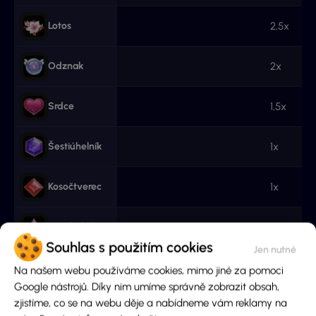
Lotos
2,5x
Odznak
2x
Srdce
1,5x
Šestiúhelník
1x
Kosočtverec
1x
Trojúhelník
0,5x
Souhlas s použitím cookies
Kruh
0,5x
Na našem webu používáme cookies, mimo jiné za pomoci
Google nástrojů. Díky nim umíme správně zobrazit obsah,
zjistíme, co se na webu děje a nabídneme vám reklamy na
WILD symbol