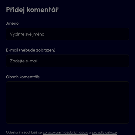
Přidej komentář
Jméno
E-mail (nebude zobrazen)
Obsah komentáře
Odeslaním souhlasíš se
zpracováním osobních údajů
a
pravidly diskuze
.