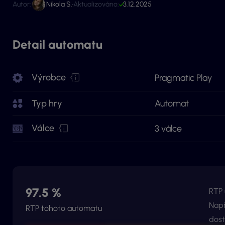
Autor:
Nikola S.
Aktualizováno:
3.12.2025
Detail automatu
Výrobce
Pragmatic Play
Typ hry
Automat
Válce
3 válce
97.5 %
RTP 
Např
RTP tohoto automatu
dost