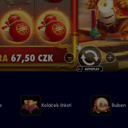
a
Koláček štěstí
Buben