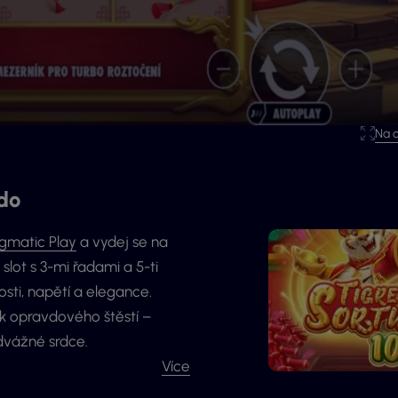
Nefunkční hra
Na 
udo
gmatic Play
a vydej se na
slot s 3-mi řadami a 5-ti
sti, napětí a elegance.
ek opravdového štěstí –
odvážné srdce.
Více