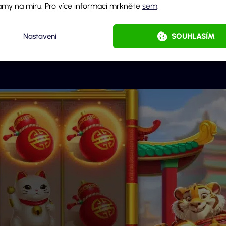
amy na míru. Pro více informací mrkněte
sem
.
až po svitek a elegantní čínskou ozdobu. Každý symbol tu má
napětí. O zábavu se stará také WILD symbol, který pomáhá tv
Nastavení
SOUHLASÍM
it šanci na výhru v ten pravý okamžik. Díky střední volatilit
větší překvapení, které dokáže potěšit každého, kdo věří na 