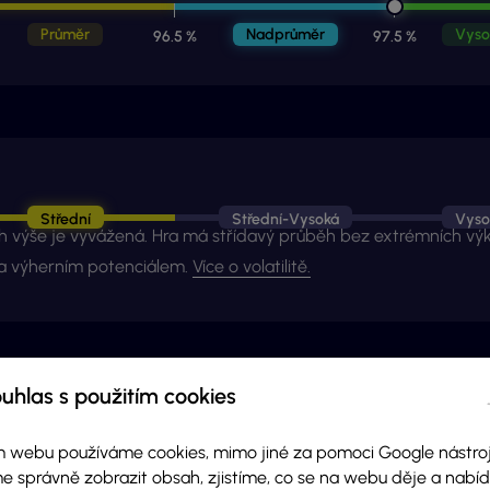
Průměr
Nadprůměr
Vyso
96.5 %
97.5 %
Střední
Střední-Vysoká
Vyso
jich výše je vyvážená. Hra má střídavý průběh bez extrémních vý
 a výherním potenciálem.
Více o volatilitě.
uhlas s použitím cookies
ede do
čínského tématu
, kde vládne pohoda, zlaté symboly 
 webu používáme cookies, mimo jiné za pomoci Google nástroj
e správně zobrazit obsah, zjistíme, co se na webu děje a nab
lasických ikon přinášejících prosperitu – od mávající kočky, k