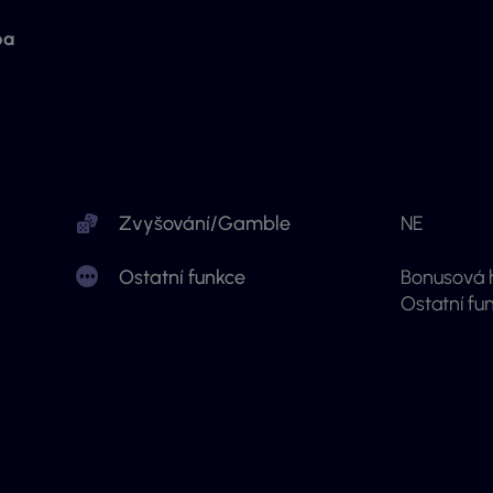
ba
Zvyšování/Gamble
NE
Ostatní funkce
Bonusová 
Ostatní fu