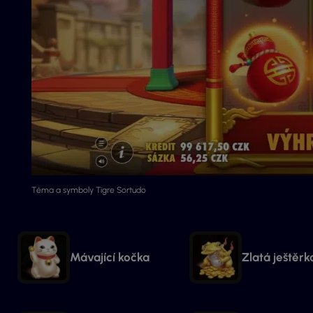
Téma a symboly Tigre Sortudo
Mávající kočka
Zlatá ještěrk