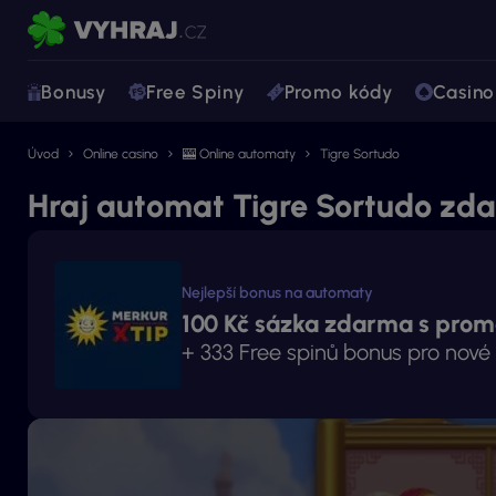
Bonusy
Free Spiny
Promo kódy
Casino
Úvod
Online casino
🎰 Online automaty
Tigre Sortudo
Hraj automat Tigre Sortudo zd
Nejlepší bonus na automaty
100 Kč sázka zdarma s pr
+ 333 Free spinů bonus pro nové