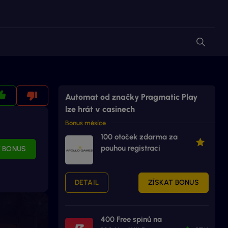
Automat od značky Pragmatic Play
lze hrát v casinech
Bonus měsíce
100 otoček zdarma za
pouhou registraci
T BONUS
DETAIL
ZÍSKAT BONUS
400 Free spinů na