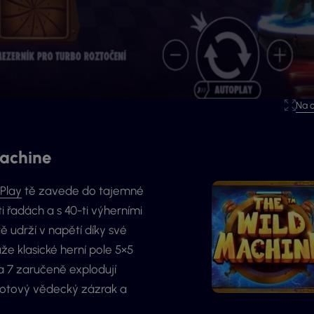
Nefunkční hra
Na 
Machine
Play
tě zavede do tajemné
ti řadách a s 40-ti výherními
 tě udrží v napětí díky své
 klasické herní pole 5×5
a 7 zaručeně explodují
hotový vědecký zázrak a