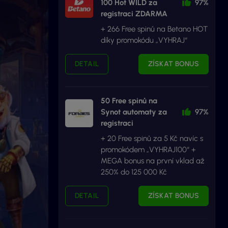
100 Hot WILD za
97%
registraci ZDARMA
+ 266 Free spinů na Betano HOT
díky promokódu „VYHRAJ“
DETAIL
ZÍSKAT BONUS
50 Free spinů na
Synot automaty za
97%
registraci
+ 20 Free spinů za 5 Kč navíc s
promokódem „VYHRAJ100“ +
MEGA bonus na první vklad až
250% do 125 000 Kč
DETAIL
ZÍSKAT BONUS