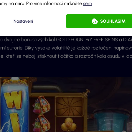
amy na míru. Pro více informací mrkněte
sem
.
dy
, experimentů a bláznivých vynálezů, kde se každý tah mů
 který spojuje napětí s fantazií – herní pole je plné symbolů, k
Nastavení
SOUHLASÍM
lná kniha, záhadný lektvar, batoh, kompas ani klíč k úspěc
tvářejí vizuální harmonii hry. Nechybí samozřejmě ani speciáln
a dvojice bonusových kol GOLD FOUNDRY FREE SPINS a D
ní euforie. Díky vysoké volatilitě je každé roztočení napína
teří se nebojí stisknout tlačítko a roztočit kola osudu v lab