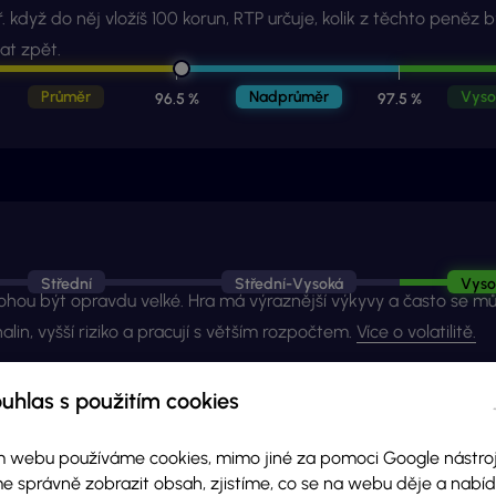
. když do něj vložíš 100 korun, RTP určuje, kolik z těchto peněz 
at zpět.
Průměr
Nadprůměr
Vyso
96.5 %
97.5 %
Střední
Střední-Vysoká
Vyso
mohou být opravdu velké. Hra má výraznější výkyvy a často se mů
alin, vyšší riziko a pracují s větším rozpočtem.
Více o volatilitě.
uhlas s použitím cookies
 webu používáme cookies, mimo jiné za pomoci Google nástroj
e správně zobrazit obsah, zjistíme, co se na webu děje a nab