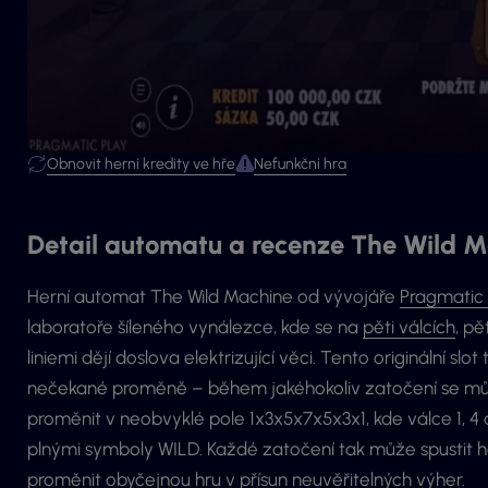
Bonusy na automaty
Obnovit herní kredity ve hře
Obnovit herní kredity ve hře
Nefunkční hra
Detail automatu a recenze The Wild 
Herní automat The Wild Machine od vývojáře
Pragmatic 
laboratoře šíleného vynálezce, kde se na
pěti válcích
, pě
liniemi dějí doslova elektrizující věci. Tento originální slot
nečekané proměně – během jakéhokoliv zatočení se může
proměnit v neobvyklé pole 1x3x5x7x5x3x1, kde válce 1, 4 
plnými symboly WILD. Každé zatočení tak může spustit 
proměnit obyčejnou hru v přísun neuvěřitelných výher.