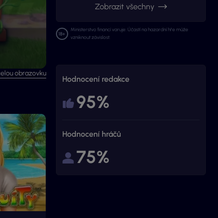
Zobrazit všechny
Ministerstvo financí varuje: Účastí na hazardní hře může
vzniknout závislost.
Zmenšit
celou obrazovku
Hodnocení redakce
95%
Hodnocení hráčů
75%