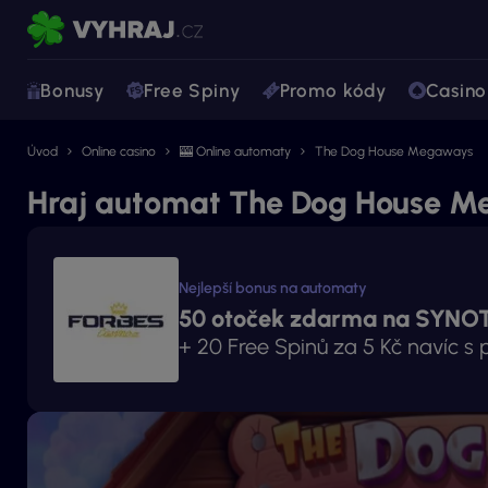
Bonusy
Free Spiny
Promo kódy
Casino
Úvod
Online casino
🎰 Online automaty
The Dog House Megaways
Hraj automat The Dog House 
Nejlepší bonus na automaty
50 otoček zdarma na SYNOT 
+ 20 Free Spinů za 5 Kč navíc 