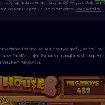
mohou být opravdu velké. Hra má výraznější výkyvy a často se mů
alin, vyšší riziko a pracují s větším rozpočtem.
Více o volatilitě.
vodní hra The Dog House. Co se týče grafiky, na hře The 
mto směru stále stejná. Symboly obsahují také stejné psy a 
e herní systém Megaways.