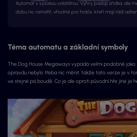
Automat s vysokou volatilitou. Výhry padají zřídka, ale 
dobu nic netrefit, vhodné pro hráče, kteří mají rádi adren
Téma automatu a základní symboly
The Dog House Megaways vypadá velmi podobně jako pů
opravdu nebylo třeba nic měnit, takže tato verze je v to
ve stejné psí boudě. Co je ale oproti původní hře jiné j