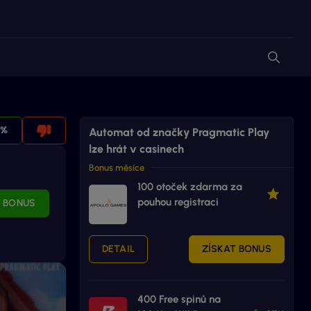
5%
Automat od značky Pragmatic Play
lze hrát v casinech
Bonus měsíce
100 otoček zdarma za
pouhou registraci
T BONUS
DETAIL
ZÍSKAT BONUS
400 Free spinů na