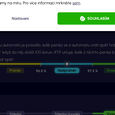
Rozložení
6x5
amy na míru. Pro více informací mrkněte
sem
.
nií
Nastavení
SOUHLASÍM
u automatů je pravidlo, kolik peněz se z automatu vrátí zpět hr
. když do něj vložíš 100 korun, RTP určuje, kolik z těchto peněz 
at zpět.
Průměr
Nadprůměr
Vyso
96.5 %
97.5 %
Střední
Střední-Vysoká
Vyso