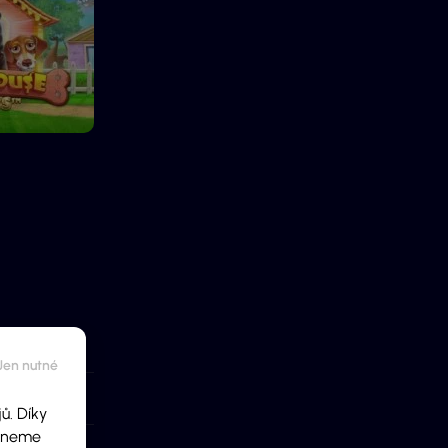
ů. Díky
ídneme