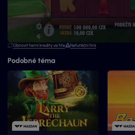
Bonusy na automaty
Obnovit herní kredity ve hře
Obnovit herní kredity ve hře
Nefunkční hra
Podobné téma