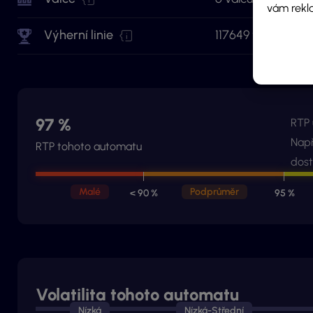
vám rekl
Výherní linie
117649 výherních li
97 %
RTP 
Např
RTP tohoto automatu
dost
Malé
Podprůměr
< 90 %
95 %
Volatilita tohoto automatu
Nízká
Nízká-Střední