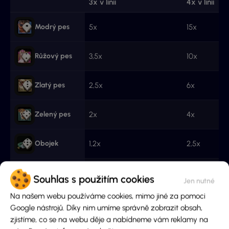
3x v linii
4x v linii
Modrý pes
5x
15x
Růžový pes
3,5x
10x
Zlatý pes
2,5x
6x
Zelený pes
2x
4x
Obojek
1,2x
2,5x
Kost
0,8x
2x
Souhlas s použitím cookies
Na našem webu používáme cookies, mimo jiné za pomoci
Písmeno A
0,5x
1x
Google nástrojů. Díky nim umíme správně zobrazit obsah,
zjistíme, co se na webu děje a nabídneme vám reklamy na