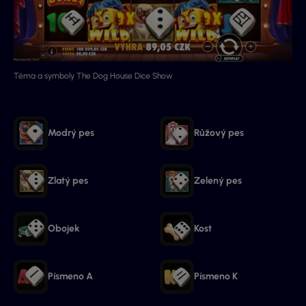
Téma a symboly The Dog House Dice Show
Modrý pes
Růžový pes
Zlatý pes
Zelený pes
Obojek
Kost
Písmeno A
Písmeno K