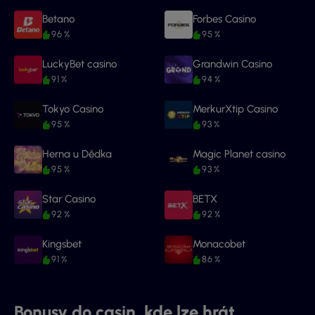
Betano
Forbes Casino
96 %
95 %
LuckyBet casino
Grandwin Casino
91 %
94 %
Tokyo Casino
MerkurXtip Casino
95 %
93 %
Herna u Dědka
Magic Planet casino
95 %
93 %
Star Casino
BETX
92 %
92 %
Kingsbet
Monacobet
91 %
86 %
Bonusy do casin, kde lze hrát