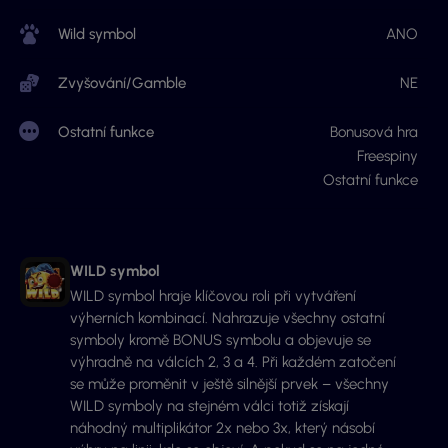
Wild symbol
ANO
Zvyšování/Gamble
NE
Ostatní funkce
Bonusová hra
Freespiny
Ostatní funkce
WILD symbol
WILD symbol hraje klíčovou roli při vytváření
výherních kombinací. Nahrazuje všechny ostatní
symboly kromě BONUS symbolu a objevuje se
výhradně na válcích 2, 3 a 4. Při každém zatočení
se může proměnit v ještě silnější prvek – všechny
WILD symboly na stejném válci totiž získají
náhodný multiplikátor 2x nebo 3x, který násobí