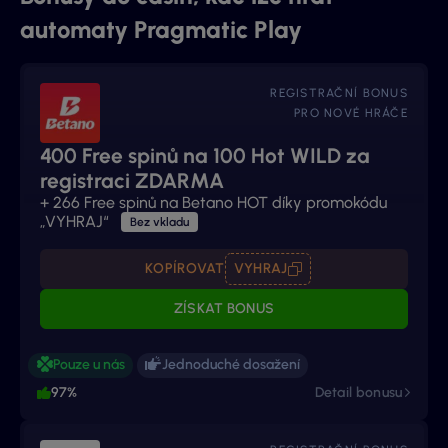
automaty Pragmatic Play
REGISTRAČNÍ BONUS
PRO NOVÉ HRÁČE
400 Free spinů na 100 Hot WILD za
registraci ZDARMA
+
266 Free spinů na Betano HOT díky promokódu
„VYHRAJ“
Bez vkladu
KOPÍROVAT
VYHRAJ
ZÍSKAT BONUS
Pouze u nás
Jednoduché dosažení
97%
Detail bonusu