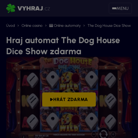
MENU
Úvod
Online casino
🎰 Online automaty
The Dog House Dice Show
Hraj automat The Dog House
Dice Show zdarma
HRÁT ZDARMA