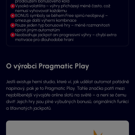
prodloužení bonusového kola
Vysoká volatilita – výhry přicházejí méně často, což
nemusí vyhovovat každému
BONUS symboly se během Free spinů neobjevují –
omezuje další výherní kombinace
Pouze jeden typ bonusové hry – méně rozmanitosti
oproti jiným automatům
Neobsahuje jackpot ani progresivní výhry – chybí extra
motivace pro dlouhodobé hraní
O výrobci Pragmatic Play
Jestli existuje herní studio, které ví, jak udělat automat pořádně
napínavý, pak je to Pragmatic Play. Tahle značka patří mezi
nejoblíbenější vývojáře online slotů na světě – a není se čemu
divit! Jejich hry jsou plné výbušných bonusů, originálních funkcí
a šťavnatých jackpotů.