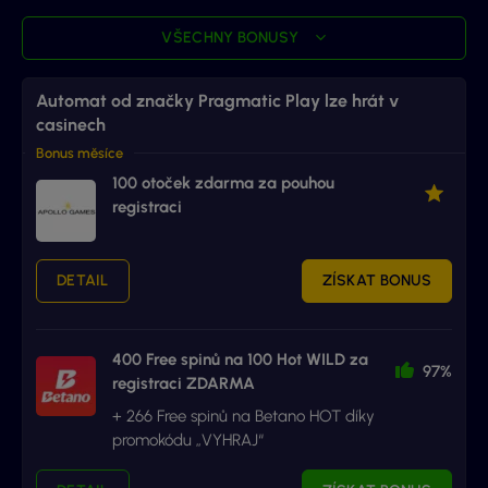
VŠECHNY BONUSY
Automat od značky Pragmatic Play lze hrát v
casinech
Bonus měsíce
100 otoček zdarma za pouhou
registraci
DETAIL
ZÍSKAT BONUS
400 Free spinů na 100 Hot WILD za
97%
registraci ZDARMA
+ 266 Free spinů na Betano HOT díky
promokódu „VYHRAJ“