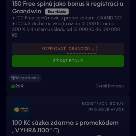
150 Free spinů jako bonus k registraci u
Grandwin
Bez vkladu
+ 100 Free spinů navíc s promo kódem „GRAND100“
+ 100% k druhému vkladu až do 15 000 Kč nebo
200 % k druhému vkladu od 15 000 Kč do 100 000
Kč
KOPÍROVAT
GRAND100
ZÍSKAT BONUS
Mega bonus
96%
Detail bonusu
REGISTRAČNÍ BONUS
PRO NOVÉ HRÁČE
100 Kč sázka zdarma s promokódem
„VYHRAJ100“