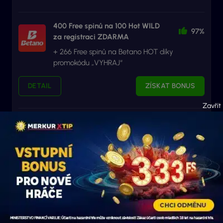
400 Free spinů na 100 Hot WILD
97%
za registraci ZDARMA
+ 266 Free spinů na Betano HOT díky
promokódu „VYHRAJ“
DETAIL
ZÍSKAT BONUS
50 Free spinů na Synot automaty
97%
za registraci
+ 20 Free spinů za 5 Kč navíc s promokódem
„VYHRAJ100“ + MEGA bonus na první vklad
až 250% do 125 000 Kč
DETAIL
ZÍSKAT BONUS