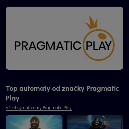
Top automaty od značky Pragmatic
Play
Všechny automaty Pragmatic Play