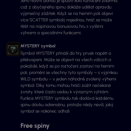
Jeho hlavní úlohou je spustit kolo roztočení zdarma,
což z obyčejného spinu dokáže udělat opravdu
výjimečný zážitek. Když se na herním poli objeví
více SCATTER symbolů najednou, hráč se může
těšit na napínavou bonusovou hru s vyššími
výhrami a speciálními funkcemi.
MYSTERY symbol
Symbol MYSTERY přináší do hry prvek napětí a
překvapení. Může se objevit na všech válcích a
pokaždé, když se po roztočení zastaví na herním
poli, promění se všechny tyto symboly – s výjimkou
WILD symbolu – v jeden náhodně zvolený výherní
symbol. Díky tomu mohou hráči zažít nečekané
zvraty, které často vedou k výrazným výhrám.
Funkce MYSTERY symbolu tak dodává každému
spinu dávku adrenalinu, protože nikdy nevíš, jaký
symbol se nakonec odhalí.
Free spiny