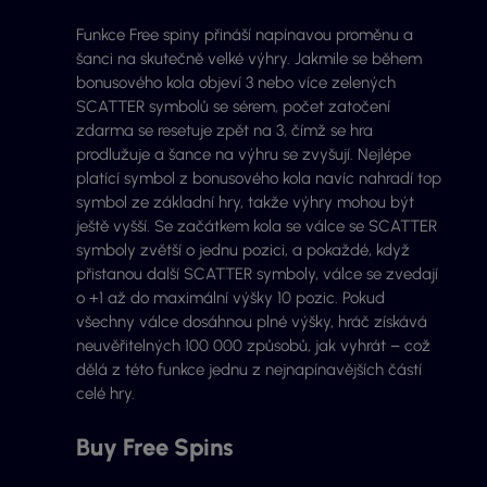
Funkce Free spiny přináší napínavou proměnu a
šanci na skutečně velké výhry. Jakmile se během
bonusového kola objeví 3 nebo více zelených
SCATTER symbolů se sérem, počet zatočení
zdarma se resetuje zpět na 3, čímž se hra
prodlužuje a šance na výhru se zvyšují. Nejlépe
platící symbol z bonusového kola navíc nahradí top
symbol ze základní hry, takže výhry mohou být
ještě vyšší. Se začátkem kola se válce se SCATTER
symboly zvětší o jednu pozici, a pokaždé, když
přistanou další SCATTER symboly, válce se zvedají
o +1 až do maximální výšky 10 pozic. Pokud
všechny válce dosáhnou plné výšky, hráč získává
neuvěřitelných 100 000 způsobů, jak vyhrát – což
dělá z této funkce jednu z nejnapínavějších částí
celé hry.
Buy Free Spins