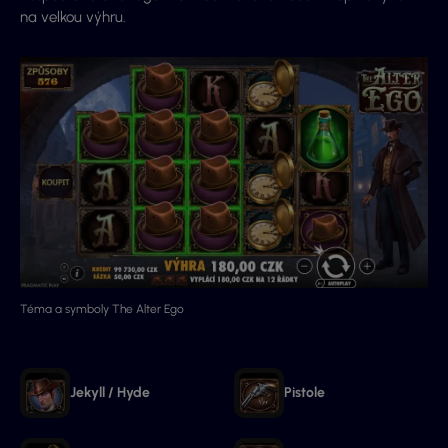
na velkou výhru.
Téma a symboly The Alter Ego
Jekyll / Hyde
Pistole