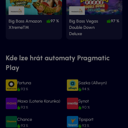
Big Bass Amazon
97 %
Big Bass Vegas
97 %
Xtreme™
Double Down
Deluxe
Kde lze hrát automaty Pragmatic
Play
Fortuna
Sazka (Allwyn)
93 %
94 %
Maxa (Loterie Korunka)
Synot
93 %
90 %
Chance
Tipsport
93 %
93 %