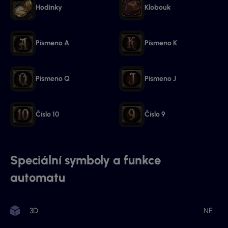
Hodinky
Klobouk
Písmeno A
Písmeno K
Písmeno Q
Písmeno J
Číslo 10
Číslo 9
Speciální symboly a funkce
automatu
3D
NE