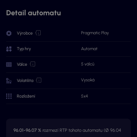
Detail automatu
Pragmatic Play
Výrobce
Typ hry
Automat
5 válců
Válce
Vysoká
Volatilita
Rozložení
5x4
96.01-96.07 %
rozmezí RTP tohoto automatu (Ø 96.04