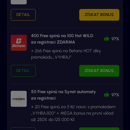
DETAIL
ZÍSKAT BONUS
400 Free spinů na 100 Hot WILD
97%
za registraci ZDARMA
+ 266 Free spinů na Betano HOT díky
promokódu „VYHRAJ“
DETAIL
ZÍSKAT BONUS
50 Free spinů na Synot automaty
97%
za registraci
+ 20 Free spinů za 5 Kč navíc s promokódem
„VYHRAJ100“ + MEGA bonus na první vklad
až 250% do 125 000 Kč