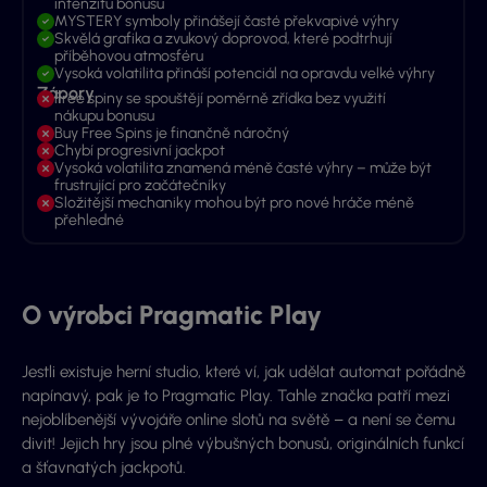
intenzitu bonusu
MYSTERY symboly přinášejí časté překvapivé výhry
Skvělá grafika a zvukový doprovod, které podtrhují
příběhovou atmosféru
Vysoká volatilita přináší potenciál na opravdu velké výhry
Zápory
Free spiny se spouštějí poměrně zřídka bez využití
nákupu bonusu
Buy Free Spins je finančně náročný
Chybí progresivní jackpot
Vysoká volatilita znamená méně časté výhry – může být
frustrující pro začátečníky
Složitější mechaniky mohou být pro nové hráče méně
přehledné
O výrobci Pragmatic Play
Jestli existuje herní studio, které ví, jak udělat automat pořádně
napínavý, pak je to Pragmatic Play. Tahle značka patří mezi
nejoblíbenější vývojáře online slotů na světě – a není se čemu
divit! Jejich hry jsou plné výbušných bonusů, originálních funkcí
a šťavnatých jackpotů.