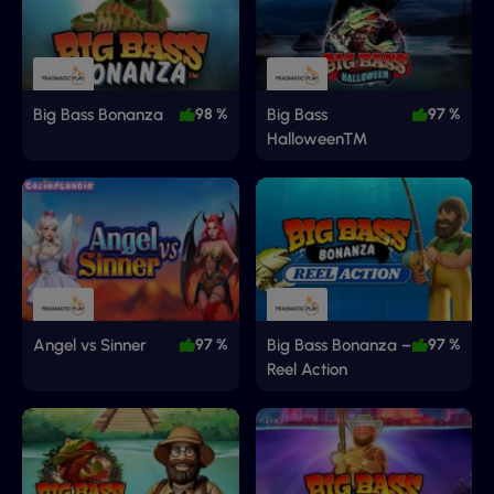
Big Bass Bonanza
98 %
Big Bass
97 %
Halloween™
Angel vs Sinner
97 %
Big Bass Bonanza –
97 %
Reel Action