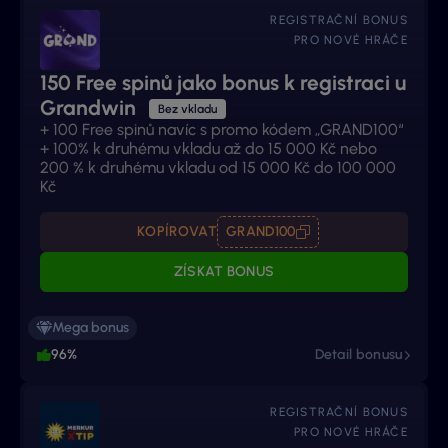
REGISTRAČNÍ BONUS
PRO NOVÉ HRÁČE
150 Free spinů jako bonus k registraci u
Grandwin
Bez vkladu
+ 100 Free spinů navíc s promo kódem „GRAND100“
+ 100% k druhému vkladu až do 15 000 Kč nebo
200 % k druhému vkladu od 15 000 Kč do 100 000
Kč
KOPÍROVAT
GRAND100
ZÍSKAT BONUS
Mega bonus
96%
Detail bonusu
REGISTRAČNÍ BONUS
PRO NOVÉ HRÁČE