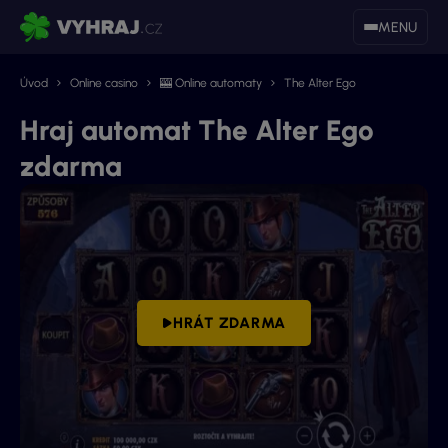
MENU
Úvod
Online casino
🎰 Online automaty
The Alter Ego
Hraj automat The Alter Ego
zdarma
HRÁT ZDARMA