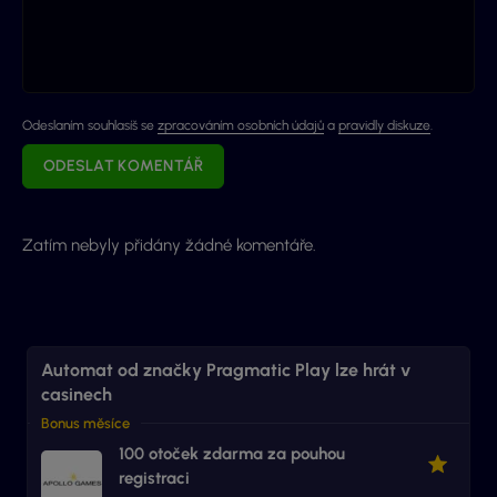
Odeslaním souhlasíš se
zpracováním osobních údajů
a
pravidly diskuze
.
ODESLAT KOMENTÁŘ
Zatím nebyly přidány žádné komentáře.
Automat od značky Pragmatic Play lze hrát v
casinech
Bonus měsíce
100 otoček zdarma za pouhou
registraci