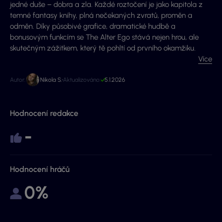
jedné duše – dobra a zla. Každé roztočení je jako kapitola z
temné fantasy knihy, plná nečekaných zvratů, proměn a
odměn. Díky působivé grafice, dramatické hudbě a
bonusovým funkcím se The Alter Ego stává nejen hrou, ale
skutečným zážitkem, který tě pohltí od prvního okamžiku.
Více
Autor:
Nikola S.
Aktualizováno:
5.1.2026
Hodnocení redakce
-
Hodnocení hráčů
0%