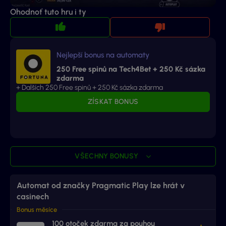
Ohodnoť tuto hru i ty
Nejlepší bonus na automaty
250 Free spinů na Tech4Bet + 250 Kč sázka
zdarma
+ Dalších 250 Free spinů + 250 Kč sázka zdarma
ZÍSKAT BONUS
VŠECHNY BONUSY
Automat od značky Pragmatic Play lze hrát v
casinech
Bonus měsíce
100 otoček zdarma za pouhou