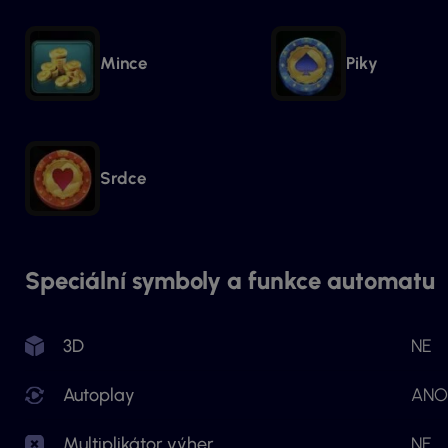
Mince
Piky
Srdce
Speciální symboly a funkce automatu
3D
NE
Autoplay
ANO
Multiplikátor výher
NE