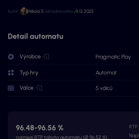
Autor:
Nikola S.
Aktualizováno:
3.12.2025
Detail automatu
Výrobce
Pragmatic Play
Typ hry
Automat
Válce
5 válců
96.48-96.56 %
RTP 
Např
rozmezí RTP tohoto automatu (Ø 96.52 %)