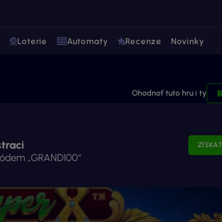
Loterie
Automaty
Recenze
Novinky
Ohodnoť tuto hru i ty
straci
ZÍSKA
o kódem „GRAND100“