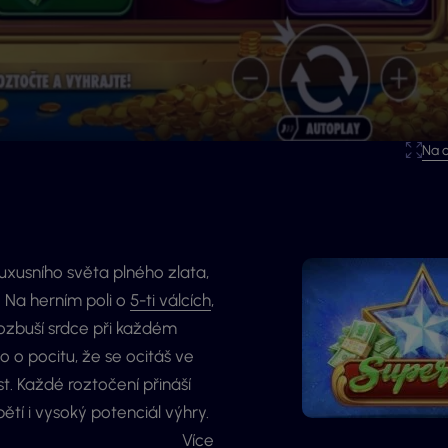
Nefunkční hra
Na 
uxusního světa plného zlata,
 Na herním poli o
5-ti válcích
,
 rozbuší srdce při každém
o o pocitu, že se ocitáš ve
t. Každé roztočení přináší
ětí i vysoký potenciál výhry.
Více