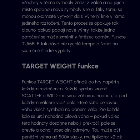
všechny vítězné symboly zmizí z válců a na jejich
místo spadnou nové symboly shora. Díky tomu se
mohou okamžitě vytvořit další výherní linie v rámci
jediného roztočení. Tento proces se opakuje tak
dlouho, dokud padají nové výhry, takže jedno
zatočení se může změnit v řetězec odměn. Funkce
TUMBLE tak dává hře rychlé tempo a šanci na
skutečně štědré výplaty.
TARGET WEIGHT funkce
Funkce TARGET WEIGHT přináší do hry napětí s
každým roztočením. Každý symbol kromě
SCATTER a WILD má svou váhovou hodnotu a pod
každým válcem vidíš pole, které sčítá celkovou
váhu všech symbolů na daném válci. Pro každé
kolo se určí náhodná cílová váha – pokud válec
této hodnoty dosáhne nebo ji překročí, pole se
otevře a odhalí speciální odměnu. Tou může být
peněžní výhra až 500× sázky, multiplikátor x2 až