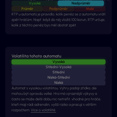
Vysoké
Nadprůměr
Průměr
Podprůměr
Malé
RTP u automatů je pravidlo, kolik peněz se z automatu vrátí
zpět hráčům. Např. když do něj vložíš 100 korun, RTP určuje,
kolik z těchto peněz bys měl dostat zpět.
Volatilita tohoto automatu
Vysoká
Střední-Vysoká
Střední
Nízká-Střední
Nízká
Automat s vysokou volatilitou. Výhry padají zřídka, ale
mohou být opravdu velké. Hra má výraznější výkyvy a
často se může delší dobu nic netrefit, vhodné pro hráče,
kteří mají rádi adrenalin, vyšší riziko a pracují s větším
rozpočtem.
Více o volatilitě.