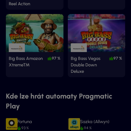
Reel Action
Big Bass Amazon
97 %
Big Bass Vegas
97 %
Xtreme™
Double Down
Deluxe
Kde lze hrát automaty Pragmatic
Play
Fortuna
Sazka (Allwyn)
93 %
94 %