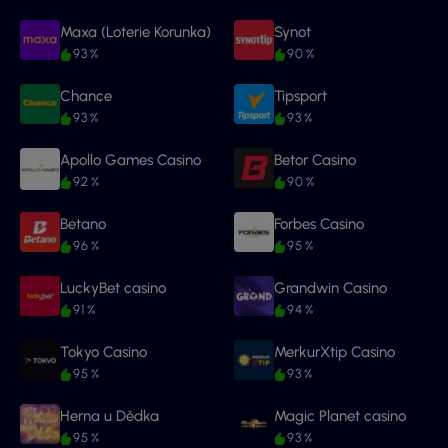
Maxa (Loterie Korunka)
Synot
93 %
90 %
Chance
Tipsport
93 %
93 %
Apollo Games Casino
Betor Casino
92 %
90 %
Betano
Forbes Casino
96 %
95 %
LuckyBet casino
Grandwin Casino
91 %
94 %
Tokyo Casino
MerkurXtip Casino
95 %
93 %
Herna u Dědka
Magic Planet casino
95 %
93 %