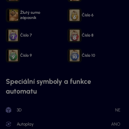
Žlutý sumo
Číslo 6
zápasník
Číslo 7
Číslo 8
Číslo 9
Číslo 10
Speciální symboly a funkce
automatu
3D
NE
Autoplay
ANO