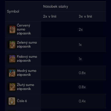
Násobek sázky
Symbol
2x v linii
3x v linii
Červený
sumo
2x
zápasník
Zelený sumo
1x
zápasník
Fialový sumo
1x
zápasník
Modrý sumo
0,8x
zápasník
Žlutý sumo
0,8x
zápasník
Číslo 6
0,4x