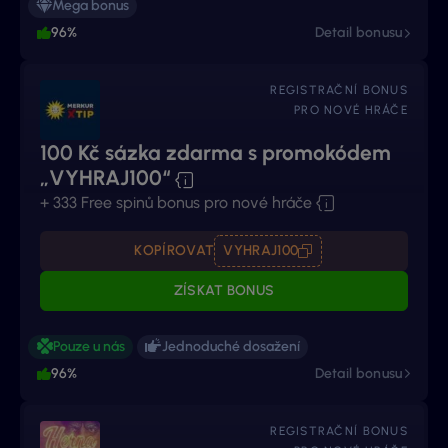
Mega bonus
96%
Detail bonusu
REGISTRAČNÍ BONUS
PRO NOVÉ HRÁČE
100 Kč sázka zdarma s promokódem
„VYHRAJ100“
+ 333 Free spinů bonus pro nové hráče
KOPÍROVAT
VYHRAJ100
ZÍSKAT BONUS
Pouze u nás
Jednoduché dosažení
96%
Detail bonusu
REGISTRAČNÍ BONUS