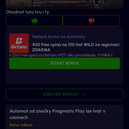
Ohodnoť tuto hru i ty
Nejlepší bonus na automaty
400 Free spinů na 100 Hot WILD za registraci
ZDARMA
+ 266 Free spinů na Betano HOT díky promokódu „VYHRAJ“
ZÍSKAT BONUS
VŠECHNY BONUSY
Automat od značky Pragmatic Play lze hrát v
casinech
Bonus měsíce