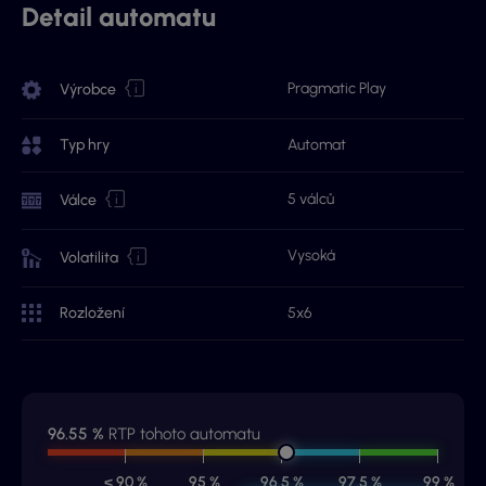
Detail automatu
Pragmatic Play
Výrobce
Typ hry
Automat
5 válců
Válce
Vysoká
Volatilita
Rozložení
5x6
96.55 %
RTP tohoto automatu
< 90 %
95 %
96.5 %
97.5 %
99 %