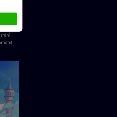
, které tě
hokamy v
TTER, který
Hra nabízí
štění
roměnit