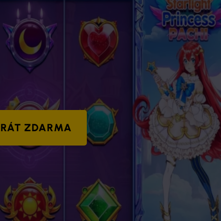
HRÁT ZDARMA