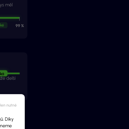
bys měl
ké
99 %
ká
že delší
ů. Díky
ídneme