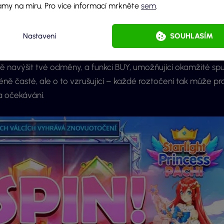
amy na míru. Pro více informací mrkněte
sem
.
pohádkovém tématu
, kde září hvězdy a třpytí se drahokamy
ké symboly jako slunce, srdce, měsíc, hvězda a barevné dra
Nastavení
SOUHLASÍM
plňují vizuální kouzlo hry. Mezi speciální symboly patří SCA
RESPIN můžeš získat další šanci na výhru během roztočení. 
ně navýšit tvé odměny, a funkci BUY, umožňující okamžité spu
méně časté, ale o to vzrušující – každé roztočení tak může p
a očekávání.