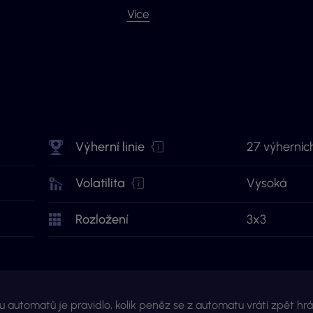
Více
Výherní linie
27 výherních 
Volatilita
Vysoká
Rozložení
3x3
u automatů je pravidlo, kolik peněz se z automatu vrátí zpět hr