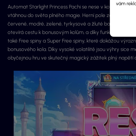
vám rekl
Automat Starlight Princess Pachi se nese v kouzelném a
vtáhnou do světa plného magie. Herní pole zdobí klasic
červené, modré, zelené, tyrkysové a žluté barvě, které do
otevírá cestu k bonusovým kolům, a díky funkci SCATTER 
také Free spiny a Super Free spiny, které dokážou výraz
bonusového kola. Díky vysoké volatilitě jsou výhry sice 
obyčejnou hru ve skutečný magický zážitek plný napětí 