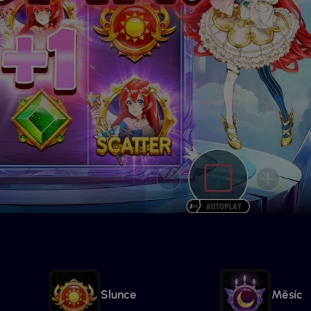
Slunce
Měsíc