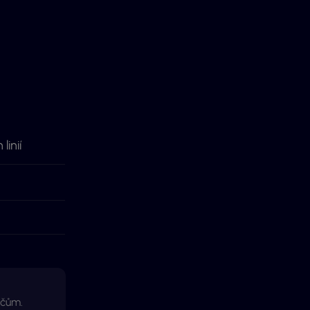
linií
áčům.