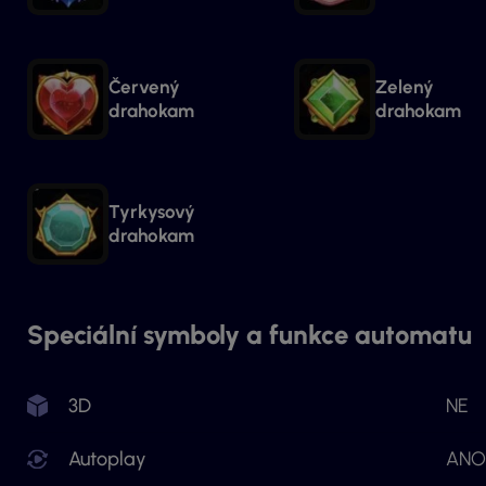
Červený
Zelený
drahokam
drahokam
Tyrkysový
drahokam
Speciální symboly a funkce automatu
3D
NE
Autoplay
ANO