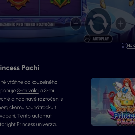
Nefunkční hra
Na 
incess Pachi
tě vtáhne do kouzelného
isponuje
3-mi válci
a 3-mi
rychlé a napínavé roztočení s
nergickému soundtracku ti
ekvapení. Tento automat
rlight Princess univerza,