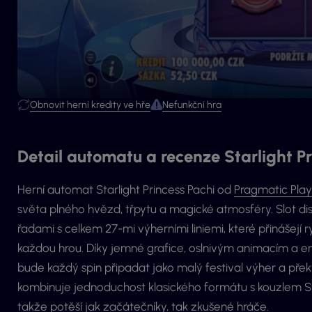
Bonusy na automaty
Obnovit herní kredity ve hře
Obnovit herní kredity ve hře
Nefunkční hra
Detail automatu a recenze Starlight Pr
Herní automat Starlight Princess Pachi od
Pragmatic Play
světa plného hvězd, třpytu a magické atmosféry. Slot d
řadami s celkem 27-mi výherními liniemi, které přinášejí 
každou hrou. Díky jemné grafice, oslnivým animacím a e
bude každý spin připadat jako malý festival výher a př
kombinuje jednoduchost klasického formátu s kouzlem Sta
takže potěší jak začátečníky, tak zkušené hráče.