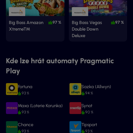
Big Bass Amazon
97 %
Big Bass Vegas
97 %
Xtreme™
Double Down
Deluxe
Kde lze hrát automaty Pragmatic
Play
Fortuna
Sazka (Allwyn)
93 %
94 %
Maxa (Loterie Korunka)
Synot
93 %
90 %
Chance
Tipsport
93 %
93 %