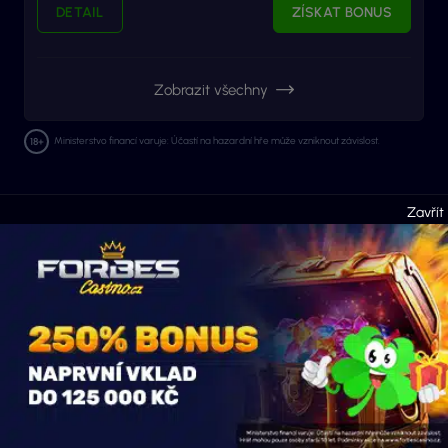
DETAIL
ZÍSKAT BONUS
Zobrazit všechny
Ministerstvo financí varuje: Účastí na hazardní hře může vzniknout závislost.
Vyhraj.cz - Největší magazín o hazardních hrách v ČR
Cílem a poselstvím webu je pomoci ti k výhře jakéhokoli druhu.
Jednou z našich hlavních misí je spokojený hráč s šancí na co
nejvyšší výhru, avšak znalý i rizik prohry. Chceme ti být oporou v
jakékoli situaci. Postaráme se rovněž o to, abys neporušoval zákon
a hrál pouze u licencovaných subjektů s povolením od
MFČR
. Náš
obsah obsahuje affiliate odkazy a můžeme získat provizi za