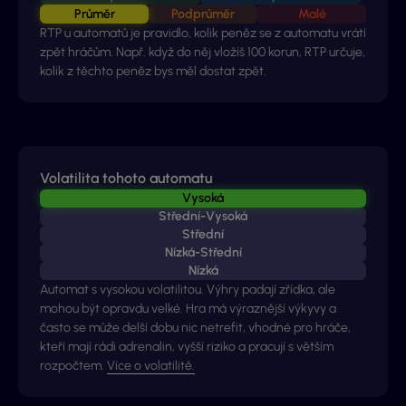
Průměr
Podprůměr
Malé
RTP u automatů je pravidlo, kolik peněz se z automatu vrátí
zpět hráčům. Např. když do něj vložíš 100 korun, RTP určuje,
kolik z těchto peněz bys měl dostat zpět.
Volatilita tohoto automatu
Vysoká
Střední-Vysoká
Střední
Nízká-Střední
Nízká
Automat s vysokou volatilitou. Výhry padají zřídka, ale
mohou být opravdu velké. Hra má výraznější výkyvy a
často se může delší dobu nic netrefit, vhodné pro hráče,
kteří mají rádi adrenalin, vyšší riziko a pracují s větším
rozpočtem.
Více o volatilitě.