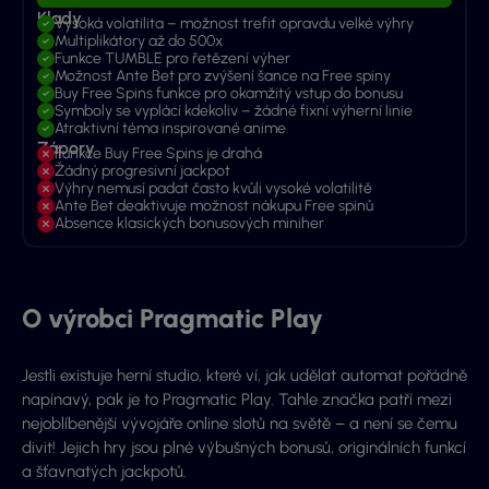
Klady
Vysoká volatilita – možnost trefit opravdu velké výhry
Multiplikátory až do 500x
Funkce TUMBLE pro řetězení výher
Možnost Ante Bet pro zvýšení šance na Free spiny
Buy Free Spins funkce pro okamžitý vstup do bonusu
Symboly se vyplácí kdekoliv – žádné fixní výherní linie
Atraktivní téma inspirované anime
Zápory
Funkce Buy Free Spins je drahá
Žádný progresivní jackpot
Výhry nemusí padat často kvůli vysoké volatilitě
Ante Bet deaktivuje možnost nákupu Free spinů
Absence klasických bonusových miniher
O výrobci Pragmatic Play
Jestli existuje herní studio, které ví, jak udělat automat pořádně
napínavý, pak je to Pragmatic Play. Tahle značka patří mezi
nejoblíbenější vývojáře online slotů na světě – a není se čemu
divit! Jejich hry jsou plné výbušných bonusů, originálních funkcí
a šťavnatých jackpotů.