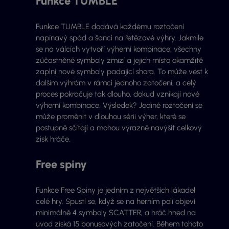
Funkce TUMBLE
Funkce TUMBLE dodává každému roztočení
napínavý spád a šanci na řetězové výhry. Jakmile
se na válcích vytvoří výherní kombinace, všechny
zúčastněné symboly zmizí a jejich místo okamžitě
zaplní nové symboly padající shora. To může vést k
dalším výhrám v rámci jednoho zatočení, a celý
proces pokračuje tak dlouho, dokud vznikají nové
výherní kombinace. Výsledek? Jediné roztočení se
může proměnit v dlouhou sérii výher, které se
postupně sčítají a mohou výrazně navýšit celkový
zisk hráče.
Free spiny
Funkce Free Spiny je jedním z největších lákadel
celé hry. Spustí se, když se na herním poli objeví
minimálně 4 symboly SCATTER, a hráč hned na
úvod získá 15 bonusových zatočení. Během tohoto