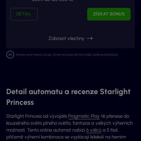
DETAIL
ZÍSKAT BONUS
Zobrazit všechny
Ministerstvo financí varuje: Účastí na hazardní hře může vzniknout závislost.
Detail automatu a recenze Starlight
Princess
Starlight Princess od vývojáře
Pragmatic Play
tě přenese do
kouzelného světa plného světla, fantazie a velkých výherních
možností. Tento online automat nabízí
6 válců
a 5 řad,
přičemž výherní kombinace se vyplácejí kdekoli na herním