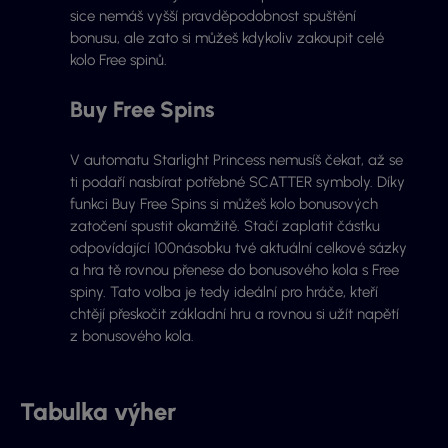
sice nemáš vyšší pravděpodobnost spuštění
bonusu, ale zato si můžeš kdykoliv zakoupit celé
kolo Free spinů.
Buy Free Spins
V automatu Starlight Princess nemusíš čekat, až se
ti podaří nasbírat potřebné SCATTER symboly. Díky
funkci Buy Free Spins si můžeš kolo bonusových
zatočení spustit okamžitě. Stačí zaplatit částku
odpovídající 100násobku tvé aktuální celkové sázky
a hra tě rovnou přenese do bonusového kola s Free
spiny. Tato volba je tedy ideální pro hráče, kteří
chtějí přeskočit základní hru a rovnou si užít napětí
z bonusového kola.
Tabulka výher