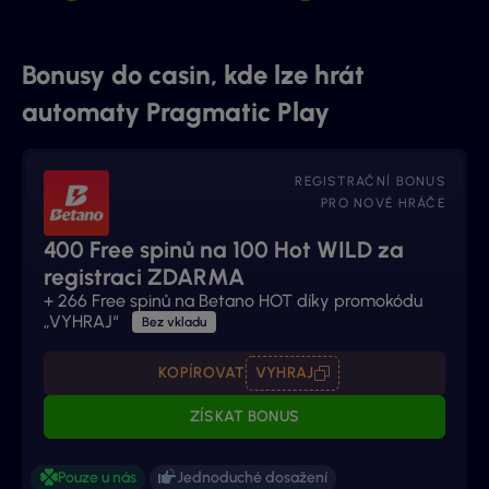
Bonusy do casin, kde lze hrát
automaty Pragmatic Play
REGISTRAČNÍ BONUS
PRO NOVÉ HRÁČE
400 Free spinů na 100 Hot WILD za
registraci ZDARMA
+
266 Free spinů na Betano HOT díky promokódu
„VYHRAJ“
Bez vkladu
KOPÍROVAT
VYHRAJ
ZÍSKAT BONUS
Pouze u nás
Jednoduché dosažení