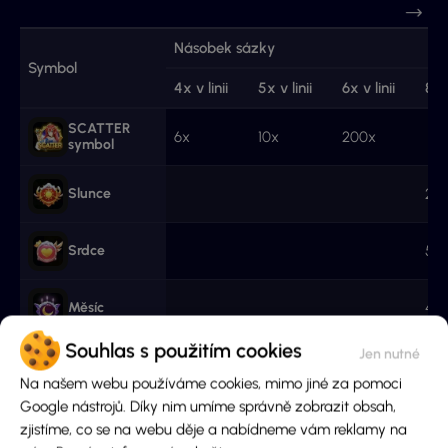
Násobek sázky
Symbol
4x v linii
5x v linii
6x v linii
8-9x
SCATTER
6x
10x
200x
symbol
Slunce
20
Srdce
5x
Měsíc
4x
Souhlas s použitím cookies
Hvězda
3x
Na našem webu používáme cookies, mimo jiné za pomoci
Google nástrojů. Díky nim umíme správně zobrazit obsah,
Červený
2x
zjistíme, co se na webu děje a nabídneme vám reklamy na
drahokam