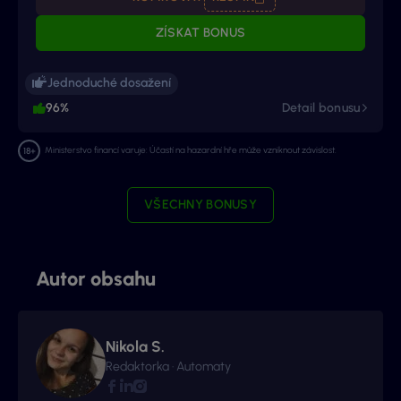
ZÍSKAT BONUS
Jednoduché dosažení
96%
Detail bonusu
Ministerstvo financí varuje: Účastí na hazardní hře může vzniknout závislost.
VŠECHNY BONUSY
Autor obsahu
Nikola S.
Redaktorka · Automaty