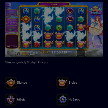
Téma a symboly Starlight Princess
Slunce
Srdce
Měsíc
Hvězda