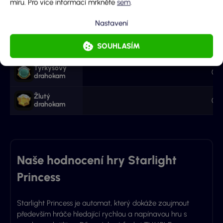
míru. Pro více informací mrkněte
sem
.
Modrý
1,6x
drahokam
Nastavení
Zelený
1x
SOUHLASÍM
drahokam
Tyrkysový
0,8
drahokam
Žlutý
0,5
drahokam
Naše hodnocení hry Starlight
Princess
Starlight Princess je automat, který dokáže zaujmout
především hráče hledající rychlou a napínavou hru s