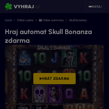
MENU
Úvod
Online casino
🎰 Online automaty
Skull Bonanza
Hraj automat Skull Bonanza
zdarma
HRÁT ZDARMA