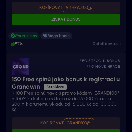
KOPÍROVAT
VYHRAJ100
ZÍSKAT BONUS
Pouze u nás
Mega bonus
97%
Detail bonusu
REGISTRAČNÍ BONUS
PRO NOVÉ HRÁČE
150 Free spinů jako bonus k registraci u
Grandwin
Bez vkladu
+ 100 Free spinů navíc s promo kódem „GRAND100“
+ 100% k druhému vkladu až do 15 000 Kč nebo
200 % k druhému vkladu od 15 000 Kč do 100 000
Kč
KOPÍROVAT
GRAND100