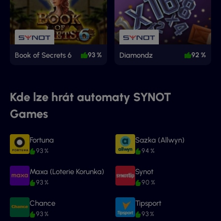
Book of Secrets 6
93 %
Diamondz
92 %
Kde lze hrát automaty SYNOT
Games
Fortuna
Sazka (Allwyn)
93 %
94 %
Maxa (Loterie Korunka)
Synot
93 %
90 %
Chance
Tipsport
93 %
93 %