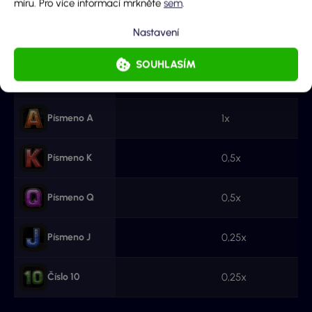
míru. Pro více informací mrkněte
sem
.
Nastavení
Květiny
2x
SOUHLASÍM
Tequila
1x
Písmeno A
1x
Písmeno K
0,5x
Písmeno Q
0,5x
Písmeno J
0,25x
Číslo 10
0,25x