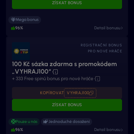
ZÍSKAT BONUS
Mega bonus
96%
Detail bonusu
REGISTRAČNÍ BONUS
PRO NOVÉ HRÁČE
100 Kč sázka zdarma s promokódem
„VYHRAJ100“
+ 333 Free spinů bonus pro nové hráče
KOPÍROVAT
VYHRAJ100
ZÍSKAT BONUS
Pouze u nás
Jednoduché dosažení
96%
Detail bonusu