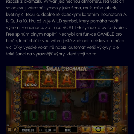
radosti z okamžiku vytváří jedinečnou atmosféru. Na válcích
se objevují výrazné symboly jako žena, muž, mísa jablek,
květiny či tequila, doplněné klasickými karetními hodnotami A,
K, Q, J a 10. Hru oživuje WILD symbol, který pomáhá tvořit
výherní kombinace, zatímco SCATTER symbol otevírá dveře k
Free spinům plným napětí. Nechybí ani funkce GAMBLE pro
hráče, kteří chtějí svou výhru ještě znásobit a riskovat o něco
víc. Díky vysoké volatilitě nabízí
automat
větší výkyvy, ale
také šanci na výraznější výhry, které stojí za to.