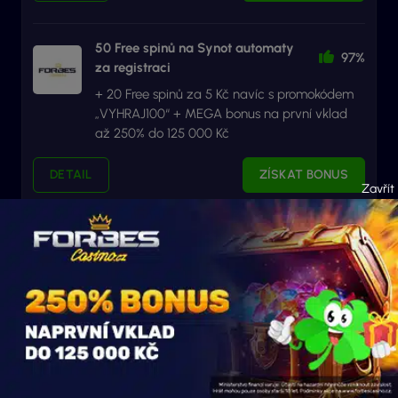
50 Free spinů na Synot automaty
97%
za registraci
+ 20 Free spinů za 5 Kč navíc s promokódem
„VYHRAJ100“ + MEGA bonus na první vklad
až 250% do 125 000 Kč
DETAIL
ZÍSKAT BONUS
Zobrazit všechny
Ministerstvo financí varuje: Účastí na hazardní hře může vzniknout závislost.
Vyhraj.cz - Největší magazín o hazardních hrách v ČR