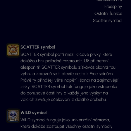
Freespiny
Ostatní funkce
Scatter symbol
SCATTER symbol
SCATTER symbol patří mezi klíčové prvky, které
dokážou hru pořádně rozproudit. Už při trefení
alespoň tří SCATTER symbolů získáváš okamžitou
výhru a zároveň se ti otevře cesta k Free spinům.
Právě ty přinášejí větší napětí i šanci na zajímavější
zisky. SCATTER symbol tak funguje jako vstupenka
do bonusové části hry a každý jeho výskyt na
válcích zvyšuje očekávání z dalšího průběhu.
WILD symbol
WILD symbol funguje jako univerzální náhrada,
která dokáže zastoupit všechny ostatní symboly