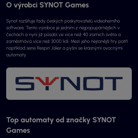
O výrobci SYNOT Games
Synot rozšiřuje řady českých poskytovatelů videoherního
software. Tento výrobce je jedním z nejpopupárnějších v
čechách a nyní již působí ve více než 40 zamích světa a
zaměstnává více než 3000 lidí. Mezi jeho nejranější hry patří
například serie Respin Joker a pyšní se krásnými ovocnými
automaty.
Top automaty od značky SYNOT
Games