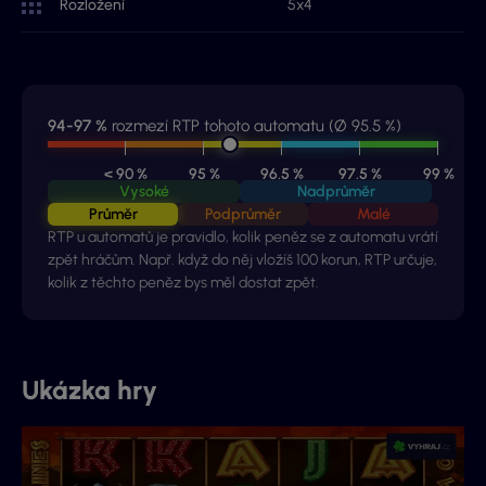
Rozložení
5x4
94-97 %
rozmezí RTP tohoto automatu (Ø 95.5 %)
< 90 %
95 %
96.5 %
97.5 %
99 %
Vysoké
Nadprůměr
Průměr
Podprůměr
Malé
RTP u automatů je pravidlo, kolik peněz se z automatu vrátí
zpět hráčům. Např. když do něj vložíš 100 korun, RTP určuje,
kolik z těchto peněz bys měl dostat zpět.
Ukázka hry