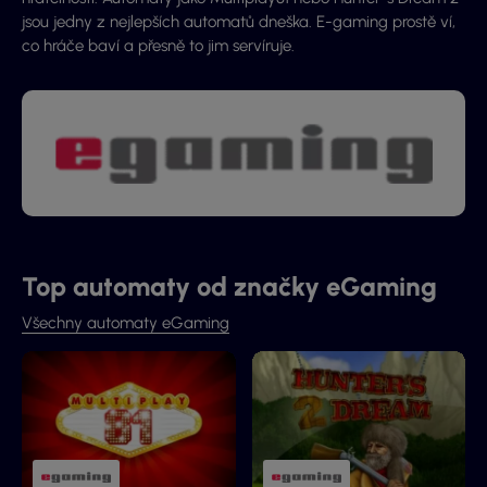
jsou jedny z nejlepších automatů dneška. E-gaming prostě ví,
co hráče baví a přesně to jim servíruje.
Top automaty od značky eGaming
Všechny automaty eGaming