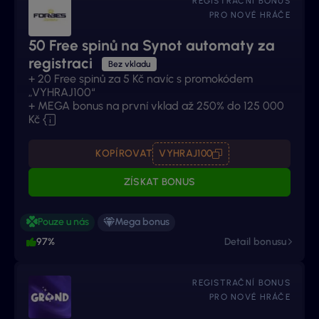
REGISTRAČNÍ BONUS
PRO NOVÉ HRÁČE
50 Free spinů na Synot automaty za
registraci
Bez vkladu
+ 20 Free spinů za 5 Kč navíc s promokódem
„VYHRAJ100“
+ MEGA bonus na první vklad až 250% do 125 000
Kč
KOPÍROVAT
VYHRAJ100
ZÍSKAT BONUS
Pouze u nás
Mega bonus
97%
Detail bonusu
REGISTRAČNÍ BONUS
PRO NOVÉ HRÁČE