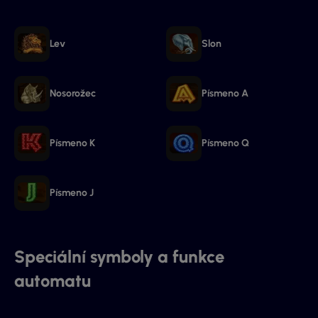
Lev
Slon
Nosorožec
Písmeno A
Písmeno K
Písmeno Q
Písmeno J
Speciální symboly a funkce
automatu