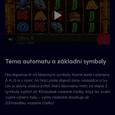
Téma automatu a základní symboly
Hra disponuje 8–mi klasickými symboly. Kromě karet s písmeny
A, K, Q a J, navíc na hrací ploše objevíš slony, nosorožce a lvy.
Lev je slavný vládce zvířat, který šikovnému hráči za stejné 3
symboly vyplatí až 40násobek vsazené částky. Když lev zcela
vyplní výherní řadu – výhra následně dosahuje až
200násobku vsazené částky!