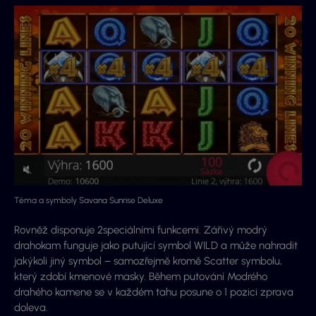
Téma a symboly Savana Sunrise Deluxe
Rovněž disponuje 2speciálními funkcemi. Zářivý modrý
drahokam funguje jako putující symbol WILD a může nahradit
jakýkoli jiný symbol – samozřejmě kromě Scatter symbolu,
který zdobí kmenové masky. Během putování Modrého
drahého kamene se v každém tahu posune o 1 pozici zprava
doleva.