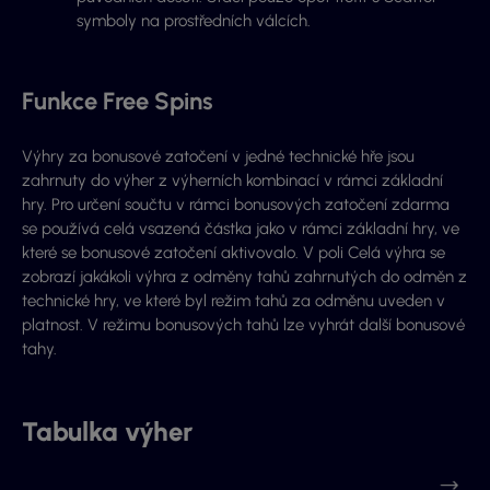
symboly na prostředních válcích.
Funkce Free Spins
Výhry za bonusové zatočení v jedné technické hře jsou
zahrnuty do výher z výherních kombinací v rámci základní
hry. Pro určení součtu v rámci bonusových zatočení zdarma
se používá celá vsazená částka jako v rámci základní hry, ve
které se bonusové zatočení aktivovalo. V poli Celá výhra se
zobrazí jakákoli výhra z odměny tahů zahrnutých do odměn z
technické hry, ve které byl režim tahů za odměnu uveden v
platnost. V režimu bonusových tahů lze vyhrát další bonusové
tahy.
Tabulka výher