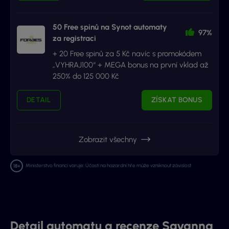
50 Free spinů na Synot automaty
97%
za registraci
+ 20 Free spinů za 5 Kč navíc s promokódem
„VYHRAJ100“ + MEGA bonus na první vklad až
250% do 125 000 Kč
DETAIL
ZÍSKAT BONUS
Zobrazit všechny
Ministerstvo financí varuje: Účastí na hazardní hře může vzniknout závislost.
Detail automatu a recenze Savanna