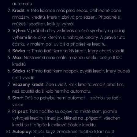
automatu
Kredit:
V této kolonce máš před sebou přehledně dané
množství kreditů, které ti zbývá pro sázení. Případně si
můžeš i spočítat, kolik jsi vyhrál.
Výhra:
V průběhu hry získáváš otočné symboly a padají
výherní linie, díky kterým si nahraješ kredity. A právě tuto
částku v malém poli uvidíš a připíšeš ke kreditu.
Sázka –:
Tímto tlačítkem snížíš kredit, který chceš vsadit
Max:
Nastavíš si maximální možnou sázku, což je 1000
kreditů
Sázka +:
Tímto tlačítkem naopak zvýšíš kredit, který budeš
chtít vsadit
Vsazený kredit:
Zde uvidíš, kolik kreditů vsadíš před tím,
než spustíš další kolo herního automatu.
Start:
Dáš do pohybu herní automat – začnou se točit
válce
Připsat:
Toto tlačítko se objeví na místě start, jakmile
vyhraješ kredity. Hned jak klikneš na „připsat“, všechen
kredit se ti připíše k celkové částce kreditu.
Autoplay:
Stačí, když zmáčkneš tlačítko Start na 3