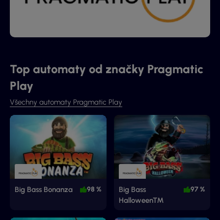
Top automaty od značky Pragmatic
Play
Všechny automaty Pragmatic Play
Big Bass Bonanza
98 %
Big Bass
97 %
Halloween™