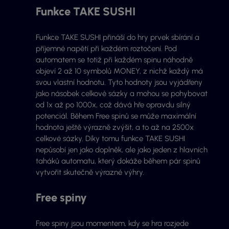
Funkce TAKE SUSHI
Funkce TAKE SUSHI přináší do hry prvek sbírání a
příjemné napětí při každém roztočení. Pod
automatem se totiž při každém spinu náhodně
objeví 2 až 10 symbolů MONEY, z nichž každý má
svou vlastní hodnotu. Tyto hodnoty jsou vyjádřeny
jako násobek celkové sázky a mohou se pohybovat
od 1x až po 1000x, což dává hře opravdu silný
potenciál. Během Free spinů se může maximální
hodnota ještě výrazně zvýšit, a to až na 2500x
celkové sázky. Díky tomu funkce TAKE SUSHI
nepůsobí jen jako doplněk, ale jako jeden z hlavních
taháků automatu, který dokáže během pár spinů
vytvořit skutečně výrazné výhry.
Free spiny
Free spiny jsou momentem, kdy se hra rozjede