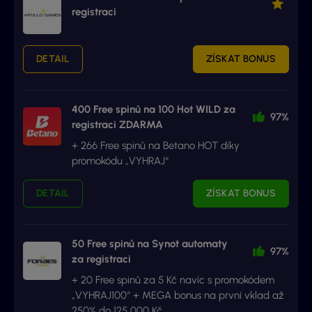
registraci
DETAIL
ZÍSKAT BONUS
400 Free spinů na 100 Hot WILD za
97%
registraci ZDARMA
+ 266 Free spinů na Betano HOT díky
promokódu „VYHRAJ“
DETAIL
ZÍSKAT BONUS
50 Free spinů na Synot automaty
97%
za registraci
+ 20 Free spinů za 5 Kč navíc s promokódem
„VYHRAJ100“ + MEGA bonus na první vklad až
250% do 125 000 Kč