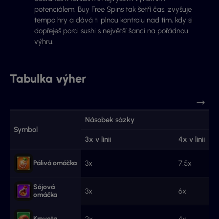
potenciálem. Buy Free Spins tak šetří čas, zvyšuje
tempo hry a dává ti plnou kontrolu nad tím, kdy si
dopřeješ porci sushi s největší šancí na pořádnou
výhru.
Tabulka výher
Násobek sázky
Symbol
3x v linii
4x v linii
Pálivá omáčka
3x
7,5x
Sójová
3x
6x
omáčka
Kreveta