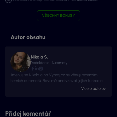
VŠECHNY BONUSY
Autor obsahu
Nikola S.
Redaktorka · Automaty
Jmenuji se Nikola a na Vyhraj.cz se věnuji recenzím
herních automatů. Baví mě analyzovat jejich funkce a
přinášet čtenářům přehledné a objektivní informace,
Více o autorovi
které jim usnadní výběr. Mým cílem je tvořit
srozumitelný obsah, který bude užitečný jak pro
začátečníky, tak pro zkušenější hráče.
Přidej komentář