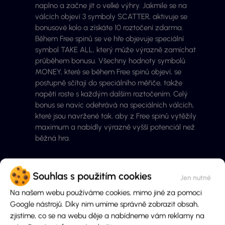
naplno a začne jít o velké výhry. Jakmile se na
válcích objeví 3 symboly SCATTER, aktivuje se
bonusové kolo a získáte 10 roztočení zdarma.
Během Free spinů se ve hře objevuje speciální
symbol TAKE ALL, který může výrazně zamíchat
průběhem bonusu. Všechny hodnoty symbolů
MONEY, které se během Free spinů objeví, se
postupně sčítají do speciálního měřiče, takže
napětí roste s každým dalším roztočením. Celý
bonus se navíc odehrává na speciálních válcích,
které jsou navržené tak, aby z Free spinů vytěžily
maximum a nabídly výrazně vyšší potenciál než
běžná hra.
Ante Bet
Souhlas s použitím cookies
Ante Bet dává hráči možnost ovlivnit chování hry
Na našem webu používáme cookies, mimo jiné za pomoci
ještě před samotným roztočením. Jednoduše si
Google nástrojů. Díky nim umíme správně zobrazit obsah,
zvolíš multiplikátor sázky, podle kterého se nastaví
zjistíme, co se na webu děje a nabídneme vám reklamy na
celý herní režim. Pokud zvolíš multiplikátor 25x,