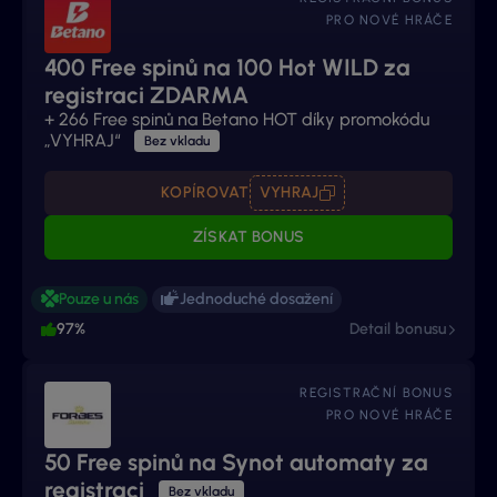
PRO NOVÉ HRÁČE
400 Free spinů na 100 Hot WILD za
registraci ZDARMA
+
266 Free spinů na Betano HOT díky promokódu
„VYHRAJ“
Bez vkladu
KOPÍROVAT
VYHRAJ
ZÍSKAT BONUS
Pouze u nás
Jednoduché dosažení
97%
Detail bonusu
REGISTRAČNÍ BONUS
PRO NOVÉ HRÁČE
50 Free spinů na Synot automaty za
registraci
Bez vkladu