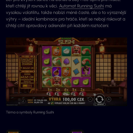
kteří chtějí jít rovnou k věci.
Automat Running Sushi
má
vysokou volatilitu, takže nabízí méně časté, ale o to výraznější
výhry – ideální kombinace pro hráče, kteří se nebojí riskovat a
chtějí cítit opravdový adrenalin při každém roztočení.
Téma a symboly Running Sushi