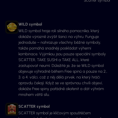
Scatter symbol
WILD symbol
WILD symbol hraje roli silného pomocníka, který
dokáže výrazně zvýšit šanci na výhru. Funguje
jednoduše – nahrazuje všechny běžné symboly,
takže pomáhá snadněji poskládat výherní
kombinace. Výjimkou jsou pouze speciální symboly
SCATTER, TAKE SUSHI a TAKE ALL, které
zastupovat neumí. Důležité je, že se WILD symbol
objevuje výhradně během Free spinů a pouze na 2.,
3. a 4. válci, což z něj dělá prvek, na který hráči
opravdu čekají. Když se ve správnou chvíli objeví,
dokáže Free spiny pořádně okořenit a dát výhrám
mnohem větší sílu.
SCATTER symbol
SCATTER symbol je klíčovým spouštěčem