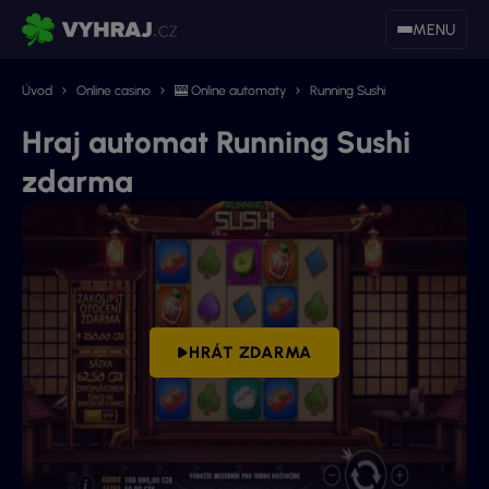
MENU
Úvod
Online casino
🎰 Online automaty
Running Sushi
Hraj automat Running Sushi
zdarma
HRÁT ZDARMA