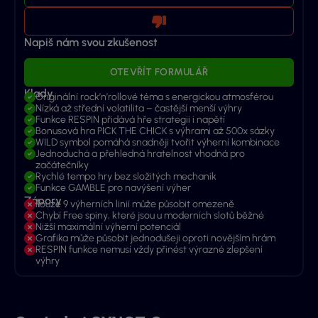
Napiš nám svou zkušenost
OTEVŘÍT FORMULÁŘ
Klady
Originální rock’n’rollové téma s energickou atmosférou
Nízká až střední volatilita – častější menší výhry
Funkce RESPIN přidává hře strategii i napětí
Bonusová hra PICK THE CHICK s výhrami až 500x sázky
WILD symbol pomáhá snadněji tvořit výherní kombinace
Jednoduchá a přehledná hratelnost vhodná pro
začátečníky
Rychlé tempo hry bez složitých mechanik
Funkce GAMBLE pro navýšení výher
Zápory
Pouze 9 výherních linií může působit omezeně
Chybí Free spiny, které jsou u moderních slotů běžné
Nižší maximální výherní potenciál
Grafika může působit jednodušeji oproti novějším hrám
RESPIN funkce nemusí vždy přinést výrazné zlepšení
výhry