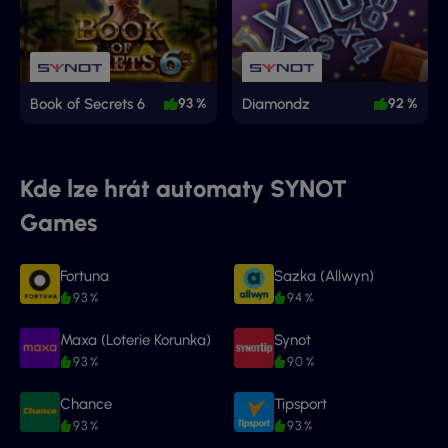
Book of Secrets 6
93 %
Diamondz
92 %
Kde lze hrát automaty SYNOT
Games
Fortuna
Sazka (Allwyn)
93 %
94 %
Maxa (Loterie Korunka)
Synot
93 %
90 %
Chance
Tipsport
93 %
93 %