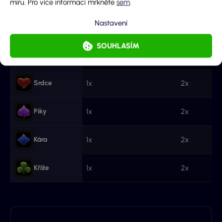
míru. Pro více informací mrkněte
sem
.
Nastavení
Radio
2x
3x
SOUHLASÍM
Kukuřice
2x
3x
Srdce
1x
2x
Piky
1x
2x
Kára
1x
2x
Kříže
1x
2x