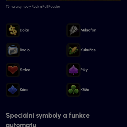
Téma a symboly Rock n Roll Rooster
Dolar
Mikrofon
Radio
Kukuřice
Srdce
Piky
Kára
Kříže
Speciální symboly a funkce
automatu