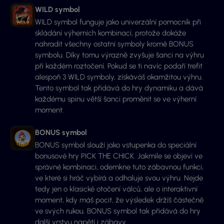
WILD symbol
WILD symbol funguje jako univerzální pomocník při
skládání výherních kombinací, protože dokáže
nahradit všechny ostatní symboly kromě BONUS
symbolu. Díky tomu výrazně zvyšuje šanci na výhru
při každém roztočení. Pokud se ti navíc podaří trefit
alespoň 3 WILD symboly, získáváš okamžitou výhru.
Tento symbol tak přidává do hry dynamiku a dává
každému spinu větší šanci proměnit se ve výherní
moment.
BONUS symbol
BONUS symbol slouží jako vstupenka do speciální
bonusové hry PICK THE CHICK. Jakmile se objeví ve
správné kombinaci, odemkne tuto zábavnou funkci,
ve které si hráč vybírá a odhaluje svou výhru. Nejde
tedy jen o klasické otočení válců, ale o interaktivní
moment, kdy máš pocit, že výsledek držíš částečně
ve svých rukou. BONUS symbol tak přidává do hry
další vrstvu napětí i zábavy.