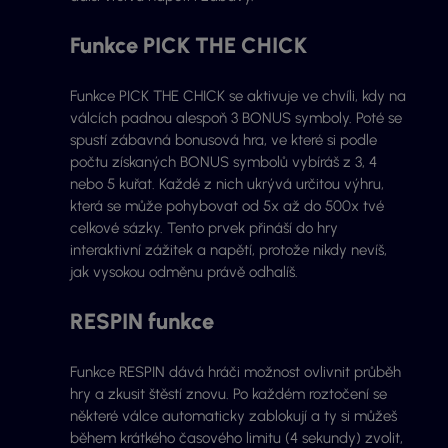
Funkce PICK THE CHICK
Funkce PICK THE CHICK se aktivuje ve chvíli, kdy na
válcích padnou alespoň 3 BONUS symboly. Poté se
spustí zábavná bonusová hra, ve které si podle
počtu získaných BONUS symbolů vybíráš z 3, 4
nebo 5 kuřat. Každé z nich ukrývá určitou výhru,
která se může pohybovat od 5x až do 500x tvé
celkové sázky. Tento prvek přináší do hry
interaktivní zážitek a napětí, protože nikdy nevíš,
jak vysokou odměnu právě odhalíš.
RESPIN funkce
Funkce RESPIN dává hráči možnost ovlivnit průběh
hry a zkusit štěstí znovu. Po každém roztočení se
některé válce automaticky zablokují a ty si můžeš
během krátkého časového limitu (4 sekundy) zvolit,