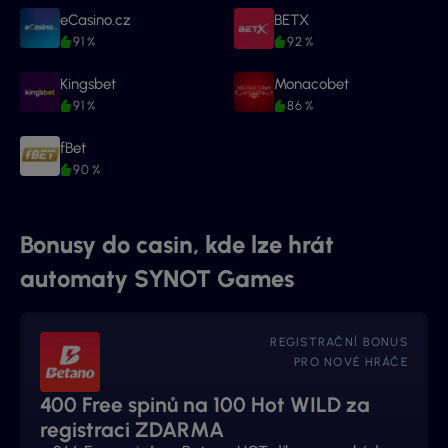
eCasino.cz
BETX
91 %
92 %
Kingsbet
Monacobet
91 %
86 %
fBet
90 %
Bonusy do casin, kde lze hrát
automaty SYNOT Games
REGISTRAČNÍ BONUS
PRO NOVÉ HRÁČE
400 Free spinů na 100 Hot WILD za
registraci ZDARMA