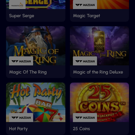
Super Serge
Magic Target
Magic Of The Ring
Magic of the Ring Deluxe
Hot Party
25 Coins