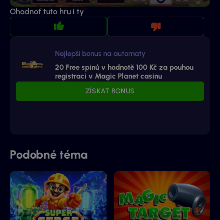
Ohodnoť tuto hru i ty
Nejlepší bonus na automaty
20 Free spinů v hodnotě 100 Kč za pouhou
registraci v Magic Planet casinu
ZÍSKAT BONUS
Podobné téma