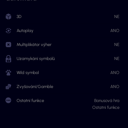
3D
NE
Autoplay
ANO
Multiplikátor výher
NE
Uzamykání symbolů
NE
Wild symbol
ANO
Zvyšování/Gamble
ANO
Ostatní funkce
Bonusová hra
Ostatní funkce