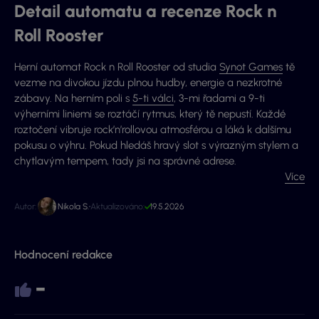
Detail automatu a recenze Rock n
Roll Rooster
Herní automat Rock n Roll Rooster od studia
Synot Games
tě
vezme na divokou jízdu plnou hudby, energie a nezkrotné
zábavy. Na herním poli s
5-ti válci
, 3-mi řadami a 9-ti
výherními liniemi se roztáčí rytmus, který tě nepustí. Každé
roztočení vibruje rock’n’rollovou atmosférou a láká k dalšímu
pokusu o výhru. Pokud hledáš hravý slot s výrazným stylem a
chytlavým tempem, tady jsi na správné adrese.
Více
Autor:
Nikola S.
Aktualizováno:
19.5.2026
Hodnocení redakce
-