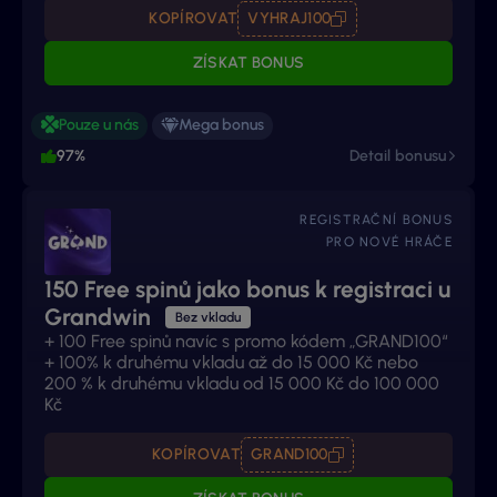
KOPÍROVAT
VYHRAJ100
ZÍSKAT BONUS
Pouze u nás
Mega bonus
97%
Detail bonusu
REGISTRAČNÍ BONUS
PRO NOVÉ HRÁČE
150 Free spinů jako bonus k registraci u
Grandwin
Bez vkladu
+ 100 Free spinů navíc s promo kódem „GRAND100“
+ 100% k druhému vkladu až do 15 000 Kč nebo
200 % k druhému vkladu od 15 000 Kč do 100 000
Kč
KOPÍROVAT
GRAND100