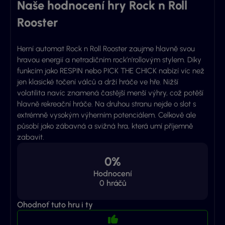
Naše hodnocení hry Rock n Roll
Rooster
Herní automat Rock n Roll Rooster zaujme hlavně svou
hravou energií a netradičním rock’n’rollovým stylem. Díky
funkcím jako RESPIN nebo PICK THE CHICK nabízí víc než
jen klasické točení válců a drží hráče ve hře. Nižší
volatilita navíc znamená častější menší výhry, což potěší
hlavně rekreační hráče. Na druhou stranu nejde o slot s
extrémně vysokým výherním potenciálem. Celkově ale
působí jako zábavná a svižná hra, která umí příjemně
zabavit.
0%
Hodnocení
0
hráčů
Ohodnoť tuto hru i ty