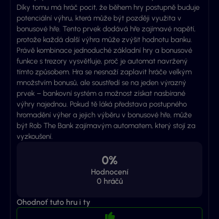
Díky tomu má hráč pocit, že během hry postupně buduje
potenciální výhru, která může být později využita v
bonusové hře. Tento prvek dodává hře zajímavé napětí,
protože každá další výhra může zvýšit hodnotu banku.
Právě kombinace jednoduché základní hry a bonusové
funkce s trezory vysvětluje, proč je automat navržený
tímto způsobem. Hra se nesnaží zaplavit hráče velkým
množstvím bonusů, ale soustředí se na jeden výrazný
prvek – bankovní systém a možnost získat nasbírané
výhry najednou. Pokud tě láká představa postupného
hromadění výher a jejich výběru v bonusové hře, může
být Rob The Bank zajímavým automatem, který stojí za
vyzkoušení.
0%
Hodnocení
0
hráčů
Ohodnoť tuto hru i ty