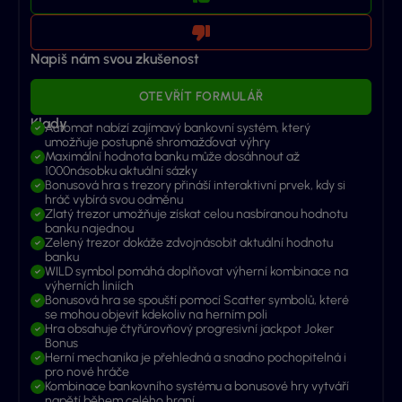
Napiš nám svou zkušenost
OTEVŘÍT FORMULÁŘ
Klady
Automat nabízí zajímavý bankovní systém, který
umožňuje postupně shromažďovat výhry
Maximální hodnota banku může dosáhnout až
1000násobku aktuální sázky
Bonusová hra s trezory přináší interaktivní prvek, kdy si
hráč vybírá svou odměnu
Zlatý trezor umožňuje získat celou nasbíranou hodnotu
banku najednou
Zelený trezor dokáže zdvojnásobit aktuální hodnotu
banku
WILD symbol pomáhá doplňovat výherní kombinace na
výherních liniích
Bonusová hra se spouští pomocí Scatter symbolů, které
se mohou objevit kdekoliv na herním poli
Hra obsahuje čtyřúrovňový progresivní jackpot Joker
Bonus
Herní mechanika je přehledná a snadno pochopitelná i
pro nové hráče
Kombinace bankovního systému a bonusové hry vytváří
napětí během celého hraní