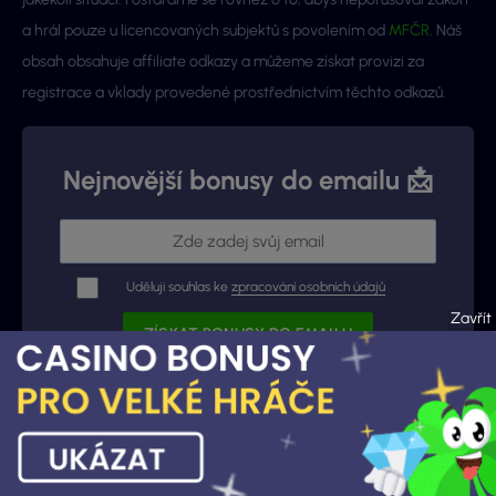
a hrál pouze u licencovaných subjektů s povolením od
MFČR
. Náš
obsah obsahuje affiliate odkazy a můžeme získat provizi za
registrace a vklady provedené prostřednictvím těchto odkazů.
Nejnovější bonusy do emailu 📩
Uděluji souhlas ke
zpracování osobních údajů
Nastavení cookies
Nejoblíbenější stránky
Casino bonusy