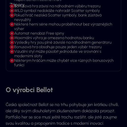
Zápory
Bonusová hra závisí na náhodném výběru trezoru
WILD symbol nedokáže nahradit Scatter symboly
Pokud hráč nezíská Scatter symboly, bank zůstává
nevyužitý
Některé herní série mohou proběhnout bez výraznějších
výher
Automat nenabízí Free spiny
Maximální výhra je omezena hodnotou banku
Výsledky hry jsou plně závislé na náhodném generátoru
Bonusová hra obsahuje pouze jeden výběr trezoru
Vizuální styl může působit jednoduše ve srovnání s
moderními sloty
Některým hráčům může chybět více různých bonusových
funkcí
O výrobci Bellot
Česká společnost Bellot se na trhu pohybuje jen krátkou chvíli,
ale díky svým dlouholetým zkušenostem dokázala prorazit.
Portfolio her se sice musí ještě trochu rozšířit, ale jistě zaujme
svou kvalitou a propojením tradice s moderní inovací.