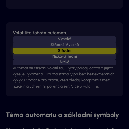
Volatilita tohoto automatu
Vysoká
Střední-Vysoká
Střední
Nízká-Střední
Nízká
Automat se střední volatilitou. Výhry padají občas a jejich
výše je vyvážená. Hra má střídavý průběh bez extrémních
výkyvů, vhodné pro hráče, kteří hledají kompromis mezi
rizikem a výherním potenciálem.
Více o volatilitě.
Téma automatu a základní symboly