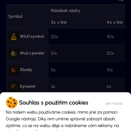
Násobek sázky
Symbol
3x v linii
4x v linii
WILD symbol
20x
40x
Muž s penězi
10x
20x
Zloděj
5x
10x
Dynamit
3x
6x
Souhlas s použitím cookies
Modré auto
3x
6x
Na našem webu používáme cookies, mimo jiné za pomoci
Google nástrojů. Díky nim umíme správně zobrazit obsah,
Nářadí
2x
4x
zjistíme, co se na webu děje a nabídneme vám reklamy na