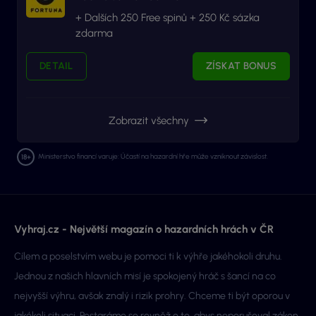
+ Dalších 250 Free spinů + 250 Kč sázka
zdarma
DETAIL
ZÍSKAT BONUS
Zobrazit všechny
Ministerstvo financí varuje: Účastí na hazardní hře může vzniknout závislost.
Vyhraj.cz - Největší magazín o hazardních hrách v ČR
Cílem a poselstvím webu je pomoci ti k výhře jakéhokoli druhu.
Jednou z našich hlavních misí je spokojený hráč s šancí na co
nejvyšší výhru, avšak znalý i rizik prohry. Chceme ti být oporou v
jakékoli situaci. Postaráme se rovněž o to, abys neporušoval zákon