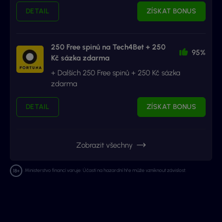
DETAIL
ZÍSKAT BONUS
250 Free spinů na Tech4Bet + 250
95%
Kč sázka zdarma
+ Dalších 250 Free spinů + 250 Kč sázka
zdarma
DETAIL
ZÍSKAT BONUS
Zobrazit všechny
Ministerstvo financí varuje: Účastí na hazardní hře může vzniknout závislost.