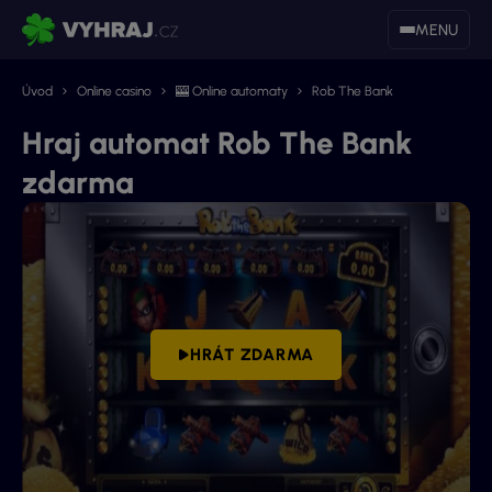
MENU
Úvod
Online casino
🎰 Online automaty
Rob The Bank
Hraj automat Rob The Bank
zdarma
HRÁT ZDARMA