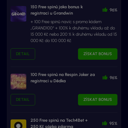
150 Free spinů jako bonus k
96%
registraci u Grandwin
+ 100 Free spinů navíc s promo kódem
„GRAND100“ + 100% k druhému vkladu až do
15 000 Kč nebo 200 % k druhému vkladu od 15
000 Kč do 100 000 Kč
DETAIL
ZÍSKAT BONUS
100 Free spinů na Respin Joker za
96%
registraci u Dědka
DETAIL
ZÍSKAT BONUS
250 Free spinů na Tech4Bet +
95%
250 Kč sázka zdarma