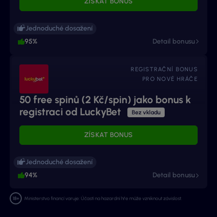
ZÍSKAT BONUS
Jednoduché dosažení
95%
Detail bonusu
REGISTRAČNÍ BONUS
PRO NOVÉ HRÁČE
50 free spinů (2 Kč/spin) jako bonus k
registraci od LuckyBet
Bez vkladu
ZÍSKAT BONUS
Jednoduché dosažení
94%
Detail bonusu
Ministerstvo financí varuje: Účastí na hazardní hře může vzniknout závislost.