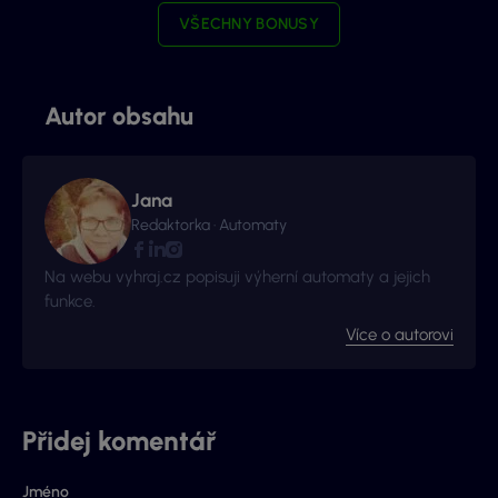
VŠECHNY BONUSY
Autor obsahu
Jana
Redaktorka · Automaty
Na webu vyhraj.cz popisuji výherní automaty a jejich
funkce.
Více o autorovi
Přidej komentář
Jméno