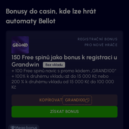
Bonusy do casin, kde lze hrát
automaty Bellot
REGISTRAČNÍ BONUS
PRO NOVÉ HRÁČE
150 Free spinů jako bonus k registraci u
Grandwin
Bez vkladu
+ 100 Free spinů navíc s promo kódem „GRAND100“
+ 100% k druhému vkladu až do 15 000 Kč nebo
200 % k druhému vkladu od 15 000 Kč do 100 000
Kč
KOPÍROVAT
GRAND100
ZÍSKAT BONUS
Mega bonus