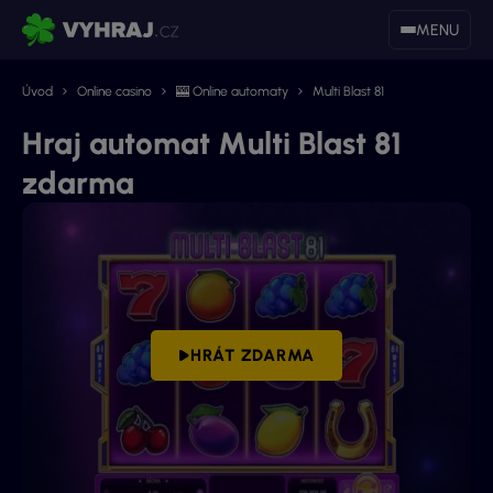
MENU
Úvod
Online casino
🎰 Online automaty
Multi Blast 81
Hraj automat Multi Blast 81
zdarma
HRÁT ZDARMA