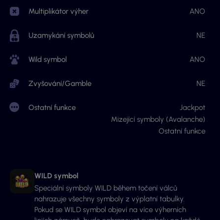
Multiplikátor výher
ANO
Uzamykání symbolů
NE
Wild symbol
ANO
Zvyšování/Gamble
NE
Ostatní funkce
Jackpot
Mizející symboly (Avalanche)
Ostatní funkce
WILD symbol
Speciální symboly WILD během točení válců
nahrazuje všechny symboly z výplatní tabulky.
Pokud se WILD symbol objeví na více výherních