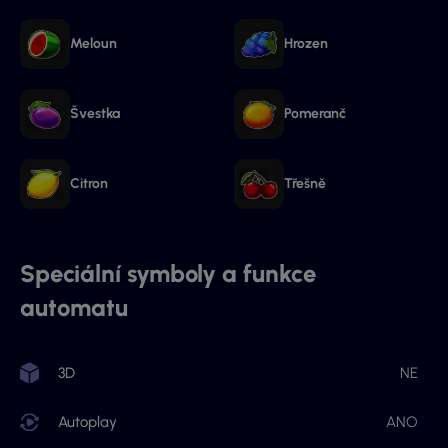
Meloun
Hrozen
Švestka
Pomeranč
Citron
Třešně
Speciální symboly a funkce
automatu
3D
NE
Autoplay
ANO