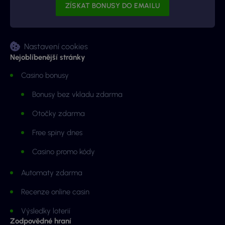
Nastavení cookies
Nejoblíbenější stránky
Casino bonusy
Bonusy bez vkladu zdarma
Otočky zdarma
Free spiny dnes
Casino promo kódy
Automaty zdarma
Recenze online casin
Výsledky loterií
Zodpovědné hraní