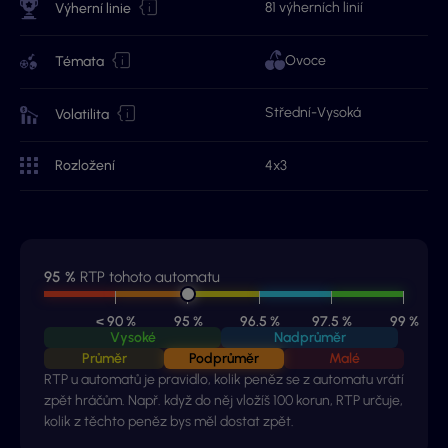
81 výherních linií
Výherní linie
Ovoce
Témata
Střední-Vysoká
Volatilita
Rozložení
4x3
95 %
RTP tohoto automatu
< 90 %
95 %
96.5 %
97.5 %
99 %
Vysoké
Nadprůměr
Průměr
Podprůměr
Malé
RTP u automatů je pravidlo, kolik peněz se z automatu vrátí
zpět hráčům. Např. když do něj vložíš 100 korun, RTP určuje,
kolik z těchto peněz bys měl dostat zpět.