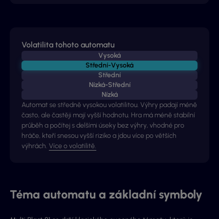
Volatilita tohoto automatu
Vysoká
Střední-Vysoká
Střední
Nízká-Střední
Nízká
Automat se středně vysokou volatilitou. Výhry padají méně
často, ale častěji mají vyšší hodnotu. Hra má méně stabilní
průběh a počítej s delšími úseky bez výhry, vhodné pro
hráče, kteří snesou vyšší riziko a jdou více po větších
výhrách.
Více o volatilitě.
Téma automatu a základní symboly