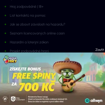
Hraj zodpovědně | 18+
List kontaktů na pomoc
Jak se zbavit závislosti na hazardu?
Seznam licencovaných online casin
Hazardní a loterijní zákon
Projekt zodpovědné hraní
Národní stránky pro snížení rizik hazardního hraní
Rozcestník webu
O nás
Kontakt
Kariéra
Pro média