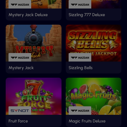
Mystery Jack Deluxe
Sizzling 777 Deluxe
Mystery Jack
Sizzling Bells
Fruit Force
Magic Fruits Deluxe