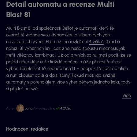
Detail automatu a recenze Multi
Blast 81
Multi Blast 81 od společnosti Bellot je automat, který tě
okamžitě vtáhne svou dynamikou a slibem rychlých,
navazujících výher. Hra běží na rozložení
4 válců
, 3 řad a
nabízí 81 výherních linií, což znamená spoustu možností, jak
trefit vítěznou kombinaci. Už od prvních spinů máš pocit, že se
pořád něco děje a že každé otočení může přinést řetězec
výher. Tenhle slot tě nebude brzdit – naopak tě tlačí do akce
a nutí zkoušet další a další spiny. Pokud máš rád svižné
automaty s potenciálem více výher během jednoho kola, tady
si přijdeš na své.
Více
Autor:
Jana
Aktualizováno:
1.4.2026
Hodnocení redakce