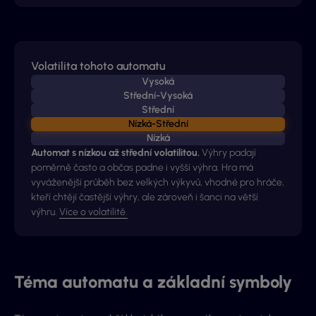
Volatilita tohoto automatu
Vysoká
Střední-Vysoká
Střední
Nízká-Střední
Nízká
Automat s nízkou až střední volatilitou.
Výhry padají
poměrně často a občas padne i vyšší výhra. Hra má
vyváženější průběh bez velkých výkyvů, vhodné pro hráče,
kteří chtějí častější výhry, ale zároveň i šanci na větší
výhru.
Více o volatilitě.
Téma automatu a základní symboly