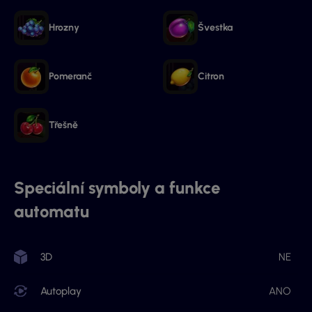
Hrozny
Švestka
Pomeranč
Citron
Třešně
Speciální symboly a funkce
automatu
3D
NE
Autoplay
ANO