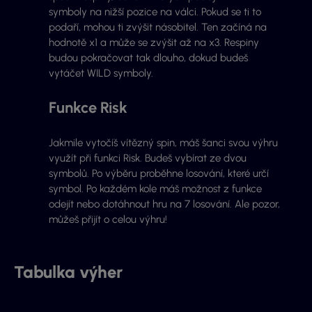
symboly na nižší pozice na válci. Pokud se ti to
podaří, mohou ti zvýšit násobitel. Ten začíná na
hodnotě x1 a může se zvýšit až na x3. Respiny
budou pokračovat tak dlouho, dokud budeš
vytáčet WILD symboly.
Funkce Risk
Jakmile vytočíš vítězný spin, máš šanci svou výhru
využít při funkci Risk. Budeš vybírat ze dvou
symbolů. Po výběru proběhne losování, které určí
symbol. Po každém kole máš možnost z funkce
odejít nebo dotáhnout hru na 7 losování. Ale pozor,
můžeš přijít o celou výhru!
Tabulka výher