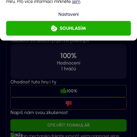
jednoduchá a nenabízí Free Spiny ani rozsáhlé bonusové
míru. Pro více informací mrkněte
sem
.
funkce. Některým hráčům může po delším hraní chybět
větší rozmanitost nebo vyšší počet speciálních symbolů.
Nastavení
Také maximální násobitel x3 není nijak extrémně vysoký
oproti moderním video slotům. Přesto ale automat funguje
SOUHLASÍM
velmi dobře jako rychlá a nenáročná zábava, která umí
několikrát za session příjemně překvapit.
100%
Hodnocení
1
hráčů
Ohodnoť tuto hru i ty
100%
Napiš nám svou zkušenost
OTEVŘÍT FORMULÁŘ
Klady
Respin mechanika dokáže vytvořit velmi napínavé série