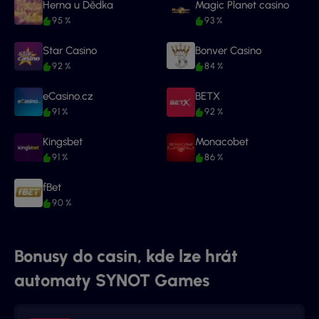
Herna u Dědka
Magic Planet casino
95 %
93 %
Star Casino
Bonver Casino
92 %
84 %
eCasino.cz
BETX
91 %
92 %
Kingsbet
Monacobet
91 %
86 %
fBet
90 %
Bonusy do casin, kde lze hrát
automaty SYNOT Games