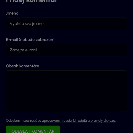
Jméno
E-mail (nebude zobrazen)
Obsah komentáře
Odeslaním souhlasíš se
zpracováním osobních údajů
a
pravidly diskuze
.
ODESLAT KOMENTÁŘ