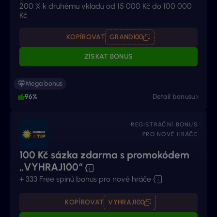
200 % k druhému vkladu od 15 000 Kč do 100 000
Kč
KOPÍROVAT
GRAND100
ZÍSKAT BONUS
Mega bonus
96%
Detail bonusu
REGISTRAČNÍ BONUS
PRO NOVÉ HRÁČE
100 Kč sázka zdarma s promokódem
„VYHRAJ100“
+ 333 Free spinů bonus pro nové hráče
KOPÍROVAT
VYHRAJ100