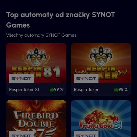
Top automaty od značky SYNOT
Games
Všechny automaty SYNOT Games
Respin Joker 81
99 %
Respin Joker
98 %