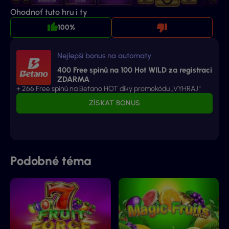
Ohodnoť tuto hru i ty
100%
Nejlepší bonus na automaty
400 Free spinů na 100 Hot WILD za registraci
ZDARMA
+ 266 Free spinů na Betano HOT díky promokódu „VYHRAJ“
ZÍSKAT BONUS
Podobné téma