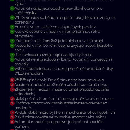
výher
Automat nabízí jednoduchá pravidla vhodná i pro
začátečníky
WILD symboly se během respinů stávají hlavním zdrojem
adrenalinu
Hra běží velmi svižně bez zbytečných prodlev
Klasické ovocné symboly vytváří příjemnou retro
atmosféru
Přehledné rozložení 3x3 je ideální pro rychlé hraní
Násobitel výher během respinů zvyšuje napětí každého
spinu
Risk funkce umožňuje agresivnější styl hraní
Automat není přeplácaný komplikovanými bonusovými
pravidly
Výherní kombinace přicházejí poměrně pravidelně díky
WILD symbolům
Zápory
Ve hře úplně chybí Free Spiny nebo bonusová kola
Maximální násobitel x3 může působit poměrně nízko
Zkušenějším hráčům může automat připadat až příliš
jednoduchý
Nízký počet výherních linií omezuje některé kombinace
Grafické zpracování působí spíše konzervativně než
moderně
Po delší době může být herní mechanika lehce repetitivní
Risk funkce dokáže velmi rychle smazat celou výhru
Automat nenabízí progresivní jackpot ani speciální
odměny