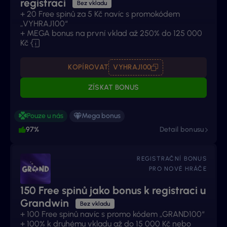
registraci
Bez vkladu
+ 20 Free spinů za 5 Kč navíc s promokódem
„VYHRAJ100“
+ MEGA bonus na první vklad až 250% do 125 000
Kč
KOPÍROVAT
VYHRAJ100
ZÍSKAT BONUS
Pouze u nás
Mega bonus
97%
Detail bonusu
REGISTRAČNÍ BONUS
PRO NOVÉ HRÁČE
150 Free spinů jako bonus k registraci u
Grandwin
Bez vkladu
+ 100 Free spinů navíc s promo kódem „GRAND100“
+ 100% k druhému vkladu až do 15 000 Kč nebo