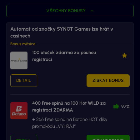
VŠECHNY BONUSY
Automat od značky SYNOT Games lze hrát v
casinech
Bonus měsíce
100 otoček zdarma za pouhou
registraci
DETAIL
ZÍSKAT BONUS
400 Free spinů na 100 Hot WILD za
97%
registraci ZDARMA
+ 266 Free spinů na Betano HOT díky
promokódu „VYHRAJ“