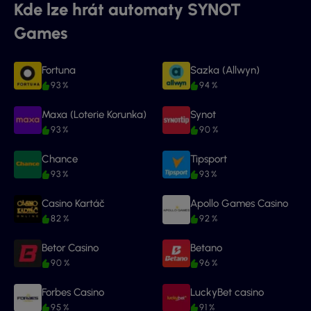
Kde lze hrát automaty SYNOT
Games
Fortuna
Sazka (Allwyn)
93 %
94 %
Maxa (Loterie Korunka)
Synot
93 %
90 %
Chance
Tipsport
93 %
93 %
Casino Kartáč
Apollo Games Casino
82 %
92 %
Betor Casino
Betano
90 %
96 %
Forbes Casino
LuckyBet casino
95 %
91 %