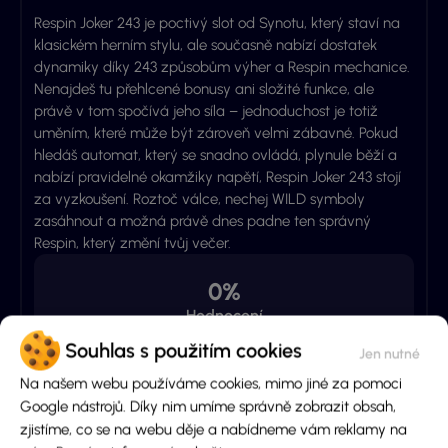
Respin Joker 243 je poctivý slot od Synotu, který staví na
klasickém herním stylu, ale současně nabízí dostatek
dynamiky díky 243 způsobům výher a Respin mechanice.
Nenajdeš tu přehlcené bonusy ani složité funkce, ale
právě v tom spočívá jeho síla – jednoduchost je totiž
uměním, které může být zároveň velmi zábavné. Pokud
hledáš automat, který se snadno ovládá, plynule běží a
nabízí pravidelné okamžiky napětí, Respin Joker 243 stojí
za vyzkoušení. Roztoč válce, nechej WILD symboly
zasáhnout a možná právě dnes padne ten správný
Respin, který změní tvůj večer.
0%
Hodnocení
0
hráčů
Souhlas s použitím cookies
Ohodnoť tuto hru i ty
Na našem webu používáme cookies, mimo jiné za pomoci
Google nástrojů. Díky nim umíme správně zobrazit obsah,
zjistíme, co se na webu děje a nabídneme vám reklamy na