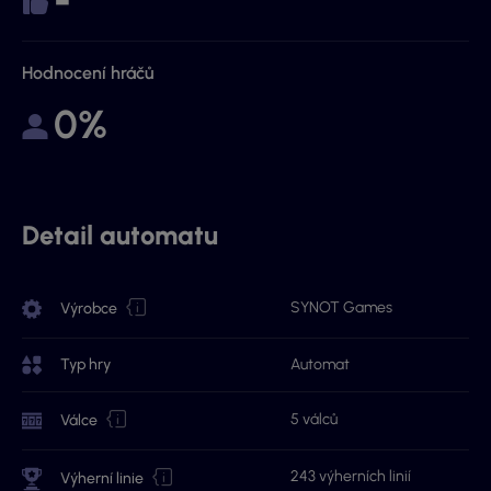
-
Hodnocení hráčů
0%
Detail automatu
SYNOT Games
Výrobce
Typ hry
Automat
5 válců
Válce
243 výherních linií
Výherní linie