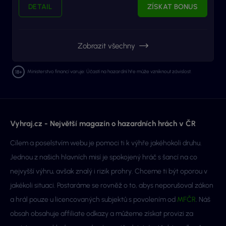
DETAIL
ZÍSKAT BONUS
Zobrazit všechny
Ministerstvo financí varuje: Účastí na hazardní hře může vzniknout závislost.
Vyhraj.cz - Největší magazín o hazardních hrách v ČR
Cílem a poselstvím webu je pomoci ti k výhře jakéhokoli druhu.
Jednou z našich hlavních misí je spokojený hráč s šancí na co
nejvyšší výhru, avšak znalý i rizik prohry. Chceme ti být oporou v
jakékoli situaci. Postaráme se rovněž o to, abys neporušoval zákon
a hrál pouze u licencovaných subjektů s povolením od
MFČR
. Náš
obsah obsahuje affiliate odkazy a můžeme získat provizi za