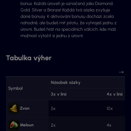
bonus. Každá úroveň je označená jako Diamond,
Gold, Silver a Bronze! Každá tvá sázka zvyšuje
dané bonusy. K aktivování bonusu dochází zcela
náhodně, ale budeš mít jistotu, že vyhraješ jednu z
úrovní. Budeš hrát na speciálních válcích, kde máš
možnost vytočit si jednu z úrovní.
Tabulka výher
Násobek sázky
Symbol
3x v linii
4x v linii
Zvon
5x
10x
Meloun
2x
4x