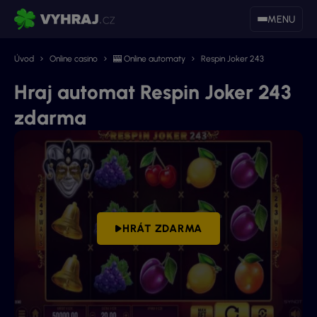
MENU
Úvod
Online casino
🎰 Online automaty
Respin Joker 243
Hraj automat Respin Joker 243
zdarma
HRÁT ZDARMA