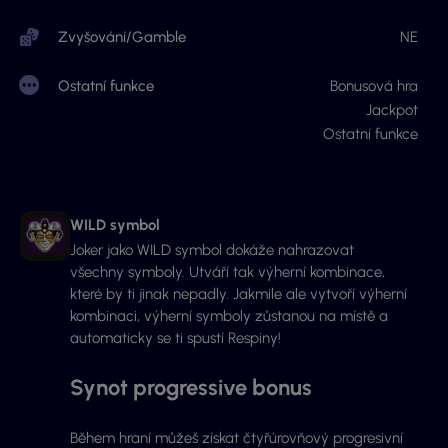
Zvyšování/Gamble
NE
Ostatní funkce
Bonusová hra
Jackpot
Ostatní funkce
WILD symbol
Joker jako WILD symbol dokáže nahrazovat
všechny symboly. Utváří tak výherní kombinace,
které by ti jinak nepadly. Jakmile ale vytvoří výherní
kombinaci, výherní symboly zůstanou na místě a
automaticky se ti spustí Respiny!
Synot progressive bonus
Během hraní můžeš získat čtyřúrovňový progresivní