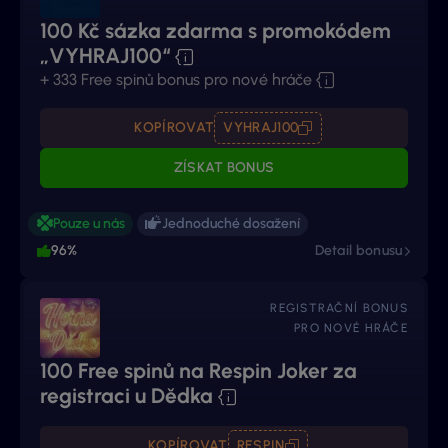
100 Kč sázka zdarma s promokódem
„VYHRAJ100“
+ 333 Free spinů bonus pro nové hráče
KOPÍROVAT
VYHRAJ100
ZÍSKAT BONUS
Pouze u nás
Jednoduché dosažení
96%
Detail bonusu
REGISTRAČNÍ BONUS
PRO NOVÉ HRÁČE
100 Free spinů na Respin Joker za
registraci u Dědka
KOPÍROVAT
RESPIN