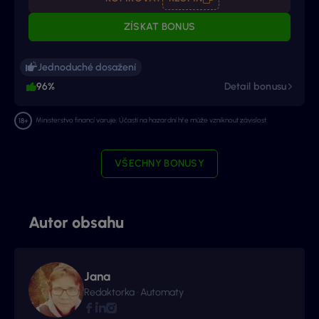
ZÍSKAT BONUS
Jednoduché dosažení
96%
Detail bonusu
Ministerstvo financí varuje: Účastí na hazardní hře může vzniknout závislost.
VŠECHNY BONUSY
Autor obsahu
Jana
Redaktorka · Automaty