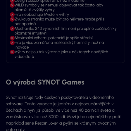
Design působí spíše retro než moderně
WILD symboly se nemusí objevovat tak často, aby
okamžitě zvýšily výhry
Hra neobsahuje Mystery výhry
Zvuková stránka může být pro některé hráče příliš
nenápadná
Mechanika 243 výherních linií není pro úplné začátečníky
okamžitě intuitivní
Maximální výherní potenciál je spíše střední
Hra je více zaměřená na klasický herní styl než na
inovace
Výhry nejsou tak výrazné jako u některých novějších
video slotů
O výrobci SYNOT Games
Synot rozšiřuje řady českých poskytovatelů videoherního
software. Tento výrobce je jedním z nejpopupárnějších v
čechách a nyní již působí ve více než 40 zamích světa a
zaměstnává více než 3000 lidí. Mezi jeho nejranější hry patří
například serie Respin Joker a pyšní se krásnými ovocnými
automaty.