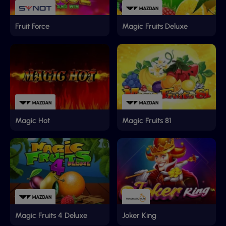
Fruit Force
Magic Fruits Deluxe
Magic Hot
Magic Fruits 81
Magic Fruits 4 Deluxe
Joker King