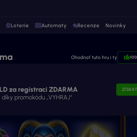
Loterie
Automaty
Recenze
Novinky
rma
Ohodnoť tuto hru i ty
10
WILD za registraci ZDARMA
ZÍSKA
T díky promokódu „VYHRAJ“