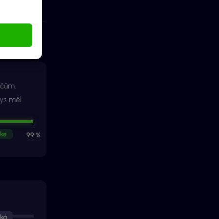
áčům.
bys měl
ké
99 %
ká