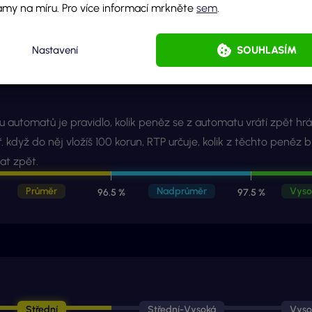
amy na míru. Pro více informací mrkněte
sem
.
Rozložení
4x3
Nastavení
SOUHLASÍM
u automatů je pravidlo, kolik peněz se z automatu vrátí zpět hr
. když do něj vložíš 100 korun, RTP určuje, kolik z těchto peněz 
at zpět.
Průměr
Nadprůměr
Vyso
96.5 %
97.5 %
Střední
Střední-Vysoká
Vyso