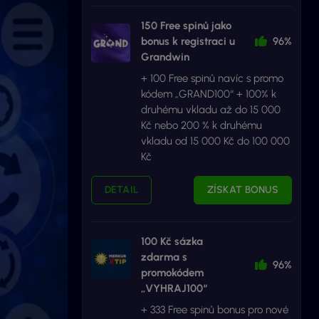
150 Free spinů jako
bonus k registraci u
96%
Grandwin
+ 100 Free spinů navíc s promo
kódem „GRAND100“ + 100% k
druhému vkladu až do 15 000
Kč nebo 200 % k druhému
vkladu od 15 000 Kč do 100 000
Kč
DETAIL
ZÍSKAT BONUS
100 Kč sázka
zdarma s
96%
promokódem
„VYHRAJ100“
+ 333 Free spinů bonus pro nové