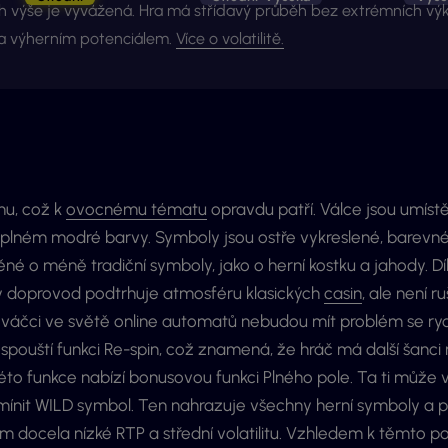
jich výše je vyvážená. Hra má střídavý průběh bez extrémních vý
 a výherním potenciálem.
Více o volatilitě.
nu, což k
ovocnému tématu
opravdu patří. Válce jsou umíst
plném modré barvy. Symboly jsou ostře vykreslené, barevn
né o méně tradiční symboly, jako o herní kostku a jahody. Dí
vý doprovod podtrhuje atmosféru klasických
casin
, ale není ru
nováčci ve světě online automatů nebudou mít problém se ry
 spouští funkci Re-spin, což znamená, že hráč má další šanci
této funkce nabízí bonusovou funkci Plného pole. Ta ti může 
zmínit WILD symbol. Ten nahrazuje všechny herní symboly a 
m docela nízké RTP a střední volatilitu. Vzhledem k těmto