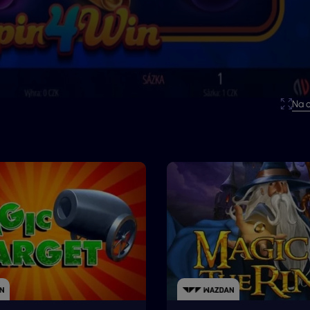
Nefunkční hra
Na 