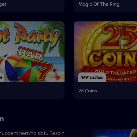
get
Magic Of The Ring
25 Coins
in
tupcem herního slotu Respin