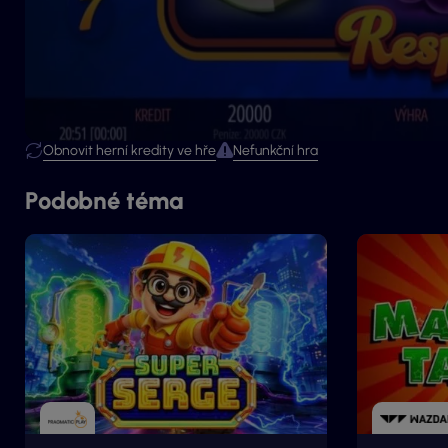
Bonusy na automaty
Obnovit herní kredity ve hře
Obnovit herní kredity ve hře
Nefunkční hra
Podobné téma