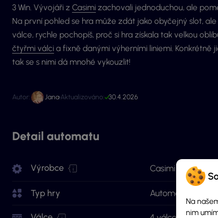
3 Win. Vývojáři z
Casimi
zachovali jednoduchou, ale pomě
Na první pohled se hra může zdát jako obyčejný slot, al
válce, rychle pochopíš, proč si hra získala tak velkou oblibu
čtyřmi válci
a fixně danými výherními liniemi. Konkrétně jic
tak se s nimi dá mnohé vykouzlit!
Autor:
Jana
Aktualizováno:
30.4.2026
Detail automatu
Výrobce
Casimi
So
Typ hry
Automat
Na našem
nim umím
Válce
4 válce