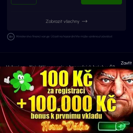
Zobrazit všechny
Ministerstvo financí varuje: Účastí na hazardní hře může vzniknout závislost.
Vyhraj.cz - Největší magazín o hazardních hrách v ČR
Cílem a poselstvím webu je pomoci ti k výhře jakéhokoli druhu.
Jednou z našich hlavních misí je spokojený hráč s šancí na co
nejvyšší výhru, avšak znalý i rizik prohry. Chceme ti být oporou v
jakékoli situaci. Postaráme se rovněž o to, abys neporušoval zákon
a hrál pouze u licencovaných subjektů s povolením od
MFČR
. Náš
obsah obsahuje affiliate odkazy a můžeme získat provizi za
registrace a vklady provedené prostřednictvím těchto odkazů.