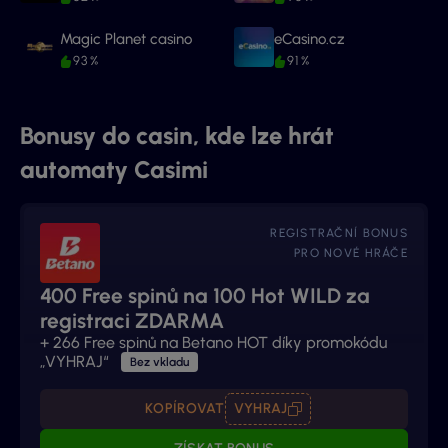
Magic Planet casino
eCasino.cz
93 %
91 %
Bonusy do casin, kde lze hrát
automaty Casimi
REGISTRAČNÍ BONUS
PRO NOVÉ HRÁČE
400 Free spinů na 100 Hot WILD za
registraci ZDARMA
+
266 Free spinů na Betano HOT díky promokódu
„VYHRAJ“
Bez vkladu
KOPÍROVAT
VYHRAJ