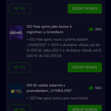
DETAIL
ZÍSKAT BONUS
150 Free spinů jako bonus k
96%
registraci u Grandwin
+ 100 Free spinů navíc s promo kódem
„GRAND100“ + 100% k druhému vkladu až do
15 000 Kč nebo 200 % k druhému vkladu od 15
000 Kč do 100 000 Kč
DETAIL
ZÍSKAT BONUS
100 Kč sázka zdarma s
96%
promokódem „VYHRAJ100“
+ 333 Free spinů bonus pro nové hráče
DETAIL
ZÍSKAT BONUS