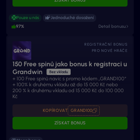
ZÍSKAT BONUS
Pouze u nás
Jednoduché dosažení
97%
Detail bonusu
REGISTRAČNÍ BONUS
PRO NOVÉ HRÁČE
150 Free spinů jako bonus k registraci u
Grandwin
Bez vkladu
+ 100 Free spinů navíc s promo kódem „GRAND100“
+ 100% k druhému vkladu až do 15 000 Kč nebo
200 % k druhému vkladu od 15 000 Kč do 100 000
Kč
KOPÍROVAT
GRAND100
ZÍSKAT BONUS