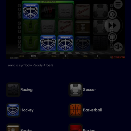
Téma a symboly Ready 4 bets
Racing
Soccer
Hockey
Basketball
Rugby
Boxing