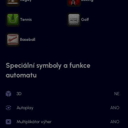
Tennis
Golf
Baseball
Speciální symboly a funkce
automatu
3D
NE
Autoplay
ANO
Multiplikátor výher
ANO