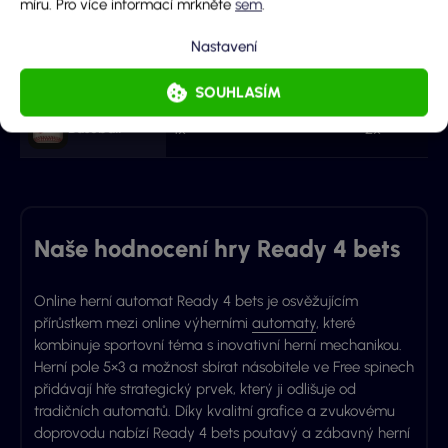
míru. Pro více informací mrkněte
sem
.
Tennis
1x
2x
Nastavení
Golf
1x
2x
SOUHLASÍM
Baseball
1x
2x
Naše hodnocení hry Ready 4 bets
Online herní automat Ready 4 bets je osvěžujícím
přírůstkem mezi online výherními
automaty
, které
kombinuje sportovní téma s inovativní herní mechanikou.
Herní pole 5×3 a možnost sbírat násobitele ve Free spinech
přidávají hře strategický prvek, který ji odlišuje od
tradičních automatů. Díky kvalitní grafice a zvukovému
doprovodu nabízí Ready 4 bets poutavý a zábavný herní