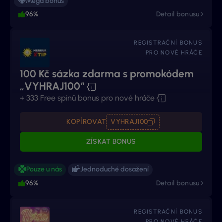
Mega bonus
96%
Detail bonusu
REGISTRAČNÍ BONUS
PRO NOVÉ HRÁČE
100 Kč sázka zdarma s promokódem
„VYHRAJ100“
+ 333 Free spinů bonus pro nové hráče
KOPÍROVAT
VYHRAJ100
ZÍSKAT BONUS
Pouze u nás
Jednoduché dosažení
96%
Detail bonusu
REGISTRAČNÍ BONUS
PRO NOVÉ HRÁČE