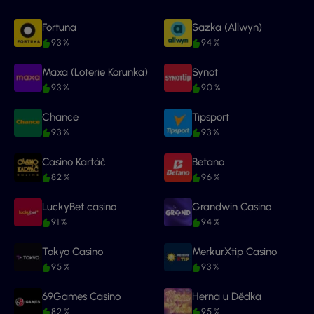
Fortuna
Sazka (Allwyn)
93 %
94 %
Maxa (Loterie Korunka)
Synot
93 %
90 %
Chance
Tipsport
93 %
93 %
Casino Kartáč
Betano
82 %
96 %
LuckyBet casino
Grandwin Casino
91 %
94 %
Tokyo Casino
MerkurXtip Casino
95 %
93 %
69Games Casino
Herna u Dědka
82 %
95 %