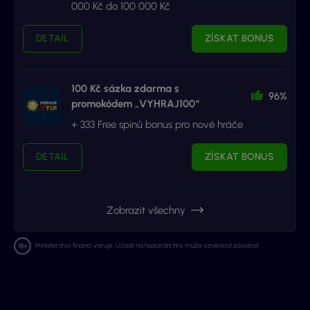
000 Kč do 100 000 Kč
DETAIL
ZÍSKAT BONUS
100 Kč sázka zdarma s
96%
promokódem „VYHRAJ100“
+ 333 Free spinů bonus pro nové hráče
DETAIL
ZÍSKAT BONUS
Zobrazit všechny
Ministerstvo financí varuje: Účastí na hazardní hře může vzniknout závislost.