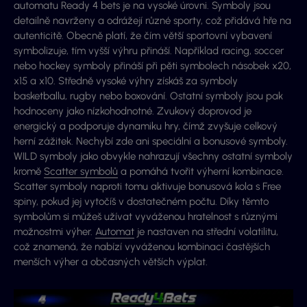
automatu Ready 4 bets je na vysoké úrovni. Symboly jsou
detailně navrženy a odrážejí různé sporty, což přidává hře na
autenticitě. Obecně platí, že čím větší sportovní vybavení
symbolizuje, tím vyšší výhru přináší. Například racing, soccer
nebo hockey symboly přináší při pěti symbolech násobek x20,
x15 a x10. Středně vysoké výhry získáš za symboly
basketballu, rugby nebo boxování. Ostatní symboly jsou pak
hodnoceny jako nízkohodnotné. Zvukový doprovod je
energický a podporuje dynamiku hry, čímž zvyšuje celkový
herní zážitek. Nechybí zde ani speciální a bonusové symboly.
WILD symboly jako obvykle nahrazují všechny ostatní symboly
kromě
Scatter symbolů
a pomáhá tvořit výherní kombinace.
Scatter symboly naproti tomu aktivuje bonusová kola s Free
spiny, pokud jej vytočíš v dostatečném počtu. Díky těmto
symbolům si můžeš užívat vyváženou hratelnost s různými
možnostmi výher.
Automat
je nastaven na střední volatilitu,
což znamená, že nabízí vyváženou kombinaci častějších
menších výher a občasných větších výplat.