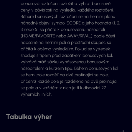
bonusová roztočení rozložit a vyhrát bonusové
ceny v závislosti na výsledku každého roztočení.
Během bonusových roztočení se na herním plánu
náhodně objeví symbol SCORE a jeho hodnota (1, 2,
3 nebo 5) se přičte k bonusovému násobiteli
(HOME/FAVORITE nebo AWAY/RIVAL) podle části
napsané na herním poli a prostřední sloupec se
přičítá k oběma výsledkům. Pokud se výsledek
shoduje s tipem před začátkem bonusových kol,
vyhrává hráč sázku vynásobenou bonusovým
násobitelem a kurzem tipu. Během bonusových kol
se herní pole rozdělí na dvě protínající se pole,
přičemž každé pole je rozděleno na dvě prolínající
se pole a v každém z nich je ti k dispozici 27
výherních liniích.
Tabulka výher