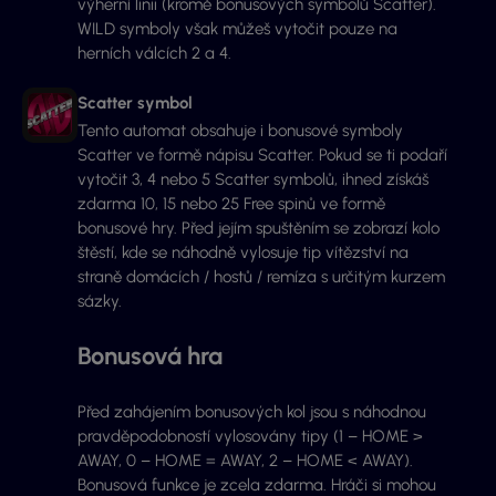
výherní linii (kromě bonusových symbolů Scatter).
WILD symboly však můžeš vytočit pouze na
herních válcích 2 a 4.
Scatter symbol
Tento automat obsahuje i bonusové symboly
Scatter ve formě nápisu Scatter. Pokud se ti podaří
vytočit 3, 4 nebo 5 Scatter symbolů, ihned získáš
zdarma 10, 15 nebo 25 Free spinů ve formě
bonusové hry. Před jejím spuštěním se zobrazí kolo
štěstí, kde se náhodně vylosuje tip vítězství na
straně domácích / hostů / remíza s určitým kurzem
sázky.
Bonusová hra
Před zahájením bonusových kol jsou s náhodnou
pravděpodobností vylosovány tipy (1 – HOME >
AWAY, 0 – HOME = AWAY, 2 – HOME < AWAY).
Bonusová funkce je zcela zdarma. Hráči si mohou