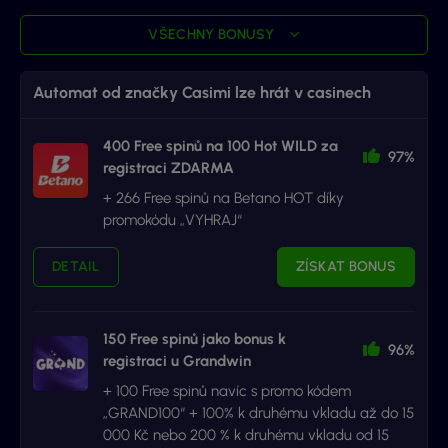
VŠECHNY BONUSY
Automat od značky Casimi lze hrát v casinech
400 Free spinů na 100 Hot WILD za
97%
registraci ZDARMA
+ 266 Free spinů na Betano HOT díky
promokódu „VYHRAJ“
DETAIL
ZÍSKAT BONUS
150 Free spinů jako bonus k
96%
registraci u Grandwin
+ 100 Free spinů navíc s promo kódem
„GRAND100“ + 100% k druhému vkladu až do 15
000 Kč nebo 200 % k druhému vkladu od 15