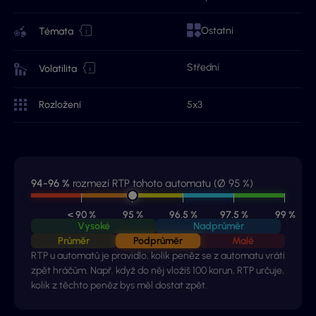
Ostatní
Témata
Střední
Volatilita
Rozložení
5x3
94-96 %
rozmezí RTP tohoto automatu (Ø 95 %)
< 90 %
95 %
96.5 %
97.5 %
99 %
Vysoké
Nadprůměr
Průměr
Podprůměr
Malé
RTP u automatů je pravidlo, kolik peněz se z automatu vrátí
zpět hráčům. Např. když do něj vložíš 100 korun, RTP určuje,
kolik z těchto peněz bys měl dostat zpět.